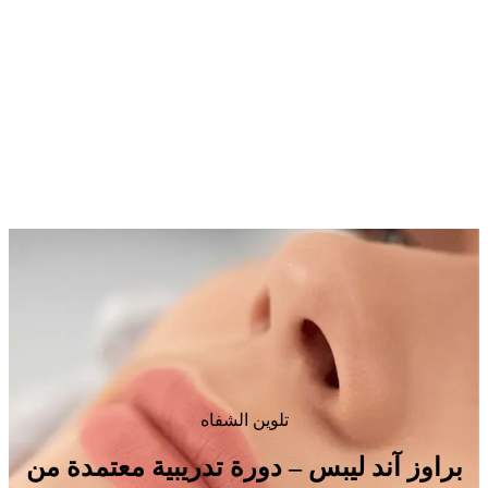
تلوين الشفاه
براوز آند ليبس – دورة تدريبية معتمدة من