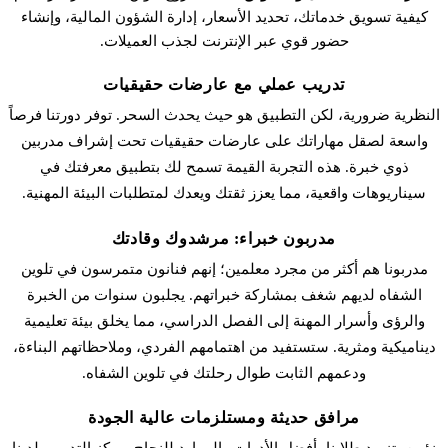
كيفية تسويق خدماتك، تحديد الأسعار، إدارة الشؤون المالية، وإنشاء
حضور قوي عبر الإنترنت لجذب العميلات.
تدريب عملي مع عارضات حقيقيات
النظرية ضرورية، لكن التطبيق هو حيث يحدث السحر. توفر دورتنا فرصاً
واسعة لصقل مهاراتك على عارضات حقيقيات تحت إشراف مدربين
ذوي خبرة. هذه التجربة القيمة تسمح لك بتطبيق معرفتك في
سيناريوهات واقعية، مما يعزز ثقتك ويعدك لمتطلبات البيئة المهنية.
مدربون خبراء: مرشدوك وقادتك
مدربونا هم أكثر من مجرد معلمين؛ إنهم فنانون متمرسون في تلوين
الشفاه لديهم شغف بمشاركة خبراتهم. يجلبون سنوات من الخبرة
والرؤى وأسرار المهنة إلى الفصل الدراسي، مما يخلق بيئة تعليمية
ديناميكية ومثرية. ستستفيد من اهتمامهم الفردي، وملاحظاتهم البناءة،
ودعمهم الثابت طوال رحلتك في تلوين الشفاه.
مرافق حديثة ومستلزمات عالية الجودة