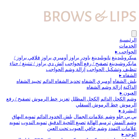
الرئيسية
الخدمات
الحواجب
▸
ميكروبلیدينغ
نانوبليدينغ
باودر براوز
أومبري براوز
فلافي براوز /
مايكروشيدينغ
تصفيح / رفع الحواجب
إتش دي براوز / تنتينغ / حناء
تنظيف وتشكيل الحواجب
إزالة وشم الحواجب
الشفاه
▸
بلش الشفاه
أومبري الشفاه
تحديد الشفاه الدائم
تحييد الشفاه
الداكنة
إزالة وشم الشفاه
العيون
▸
وشم الكحل الدائم
الكحل المظلل
تعزيز خط الرموش
تصفيح / رفع
الرموش
خط الرموش السفلي
البشرة
▸
بي بي جلو
وشم علامات الجمال
بلش الخدود الدائم
تمويه البهاق
وشم النمش
ترميم الهالة
تصبغ اللحية الدقيق
تمويه الندوب
تمويه
علامات التمدد
وشم خافي العيوب تحت العين
الوجه
▸