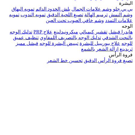
البشرة
بي بي جلو
وشم علامات الجمال
بلش الخدود الدائم
تمويه البهاق
وشم النمش
ترميم الهالة
تصبغ اللحية الدقيق
تمويه الندوب
تمويه
علامات التمدد
وشم خافي العيوب تحت العين
الوجه
هايدرا فيشل
تقشير كيميائي
ميكرونيدلينغ
علاج PRP
تدليك الوجه
بالنحت الشدقي
تدليك الوجه بالتصريف اللمفاوي
تنظيف عميق
للوجه
علاج بيوريبيل للبشرة
تبييض البشرة للوجه
فيشل مميز
ثريدينغ
إزالة الشعر بالشمع
فروة الرأس
تصبغ فروة الرأس الدقيق
تحسين خط الشعر