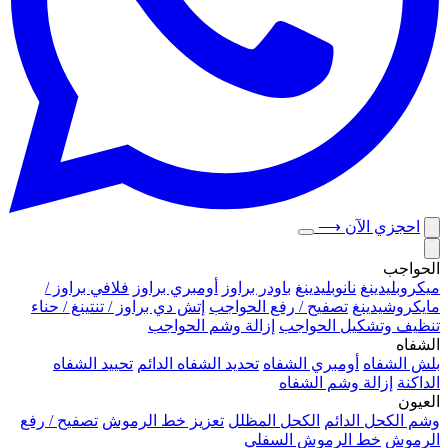
احجزي الآن
⟶
الحواجب
ميكروبلیدينغ
نانوبليدينغ
باودر براوز
أومبري براوز
فلافي براوز /
مايكروشيدينغ
تصفيح / رفع الحواجب
إتش دي براوز / تنتينغ / حناء
تنظيف وتشكيل الحواجب
إزالة وشم الحواجب
الشفاه
بلش الشفاه
أومبري الشفاه
تحديد الشفاه الدائم
تحييد الشفاه
الداكنة
إزالة وشم الشفاه
العيون
وشم الكحل الدائم
الكحل المظلل
تعزيز خط الرموش
تصفيح / رفع
الرموش
خط الرموش السفلي