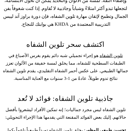
وإضفاء الثقة. لمسة من الألوان والتحديد يمكن أن تحول الابتسامة،
لتجعلها تبدو أكثر امتلاءً وشباباً وجاذبية لا تُقاوم. إذا كنت شغوفاً بفن
الجمال وتطمح لإتقان مهارة
تلوين الشفاه
، فإن دورة براوز آند ليبس
التدريبية المعتمدة من KHDA هي بوابتك للنجاح.
اكتشف سحر تلوين الشفاه
تلوين الشفاه
هو إجراء تجميلي شبه دائم يقوم بغرس الأصباغ في
الطبقات السطحية للشفاه، مما يخلق لمسة خفيفة من الألوان تعزز
جمالها الطبيعي. على عكس أحمر الشفاه التقليدي، يقدم تلوين الشفاه
نتائج تدوم طويلاً، عادةً من 1-3 سنوات مع العناية المناسبة.
جاذبية تلوين الشفاه: فوائد لا تُعد
تلوين الشفاه
ليس مجرد جماليات؛ إنه تمكين الأفراد ليشعروا بأفضل
حالاتهم. إليك بعض الفوائد المقنعة التي يقدمها هذا الإجراء التحويلي:
تحسين طبيعي المظهر:
يخلق تلوين الشفاه تورداً طبيعياً ناعماً يكمل