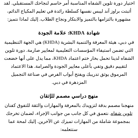
اختيار
دورة تلوين الشفاه
المناسبة أمر حاسم لنجاحك المستقبلي. لقد
أثبتت براوز آند ليبس نفسها كسلطة رائدة في تعليم
المكياج الدائم
،
مشهورة بالتزامها بالتميز والابتكار ونجاح الطلاب. إليك لماذا نتميز:
شهادة KHDA: علامة الجودة
في دبي، هيئة المعرفة والتنمية البشرية (KHDA) هي الجهة التنظيمية
التي تضمن استيفاء المؤسسات التعليمية لمعايير صارمة. دورة
تلوين
الشفاه
لدينا تحمل بخار ختم اعتماد KHDA، مما يدل على أنها خضعت
لتقييم دقيق وتفي بأعلى معايير الجودة والصرامة. هذا الاعتماد
المرموق يوثق تدريبك ويفتح أبواب الفرص في صناعة التجميل
المزدهرة في دبي.
منهج دراسي مصمم للإتقان
منهجنا مصمم بدقة لتزويدك بالمعرفة والمهارات والثقة للتفوق كفنان
تلوين شفاه
. نتعمق في كل جانب من جوانب الإجراء، لضمان تخرجك
بمجموعة شاملة من المهارات تميزك عن الآخرين. إليك لمحة عما
ستتعلمه: