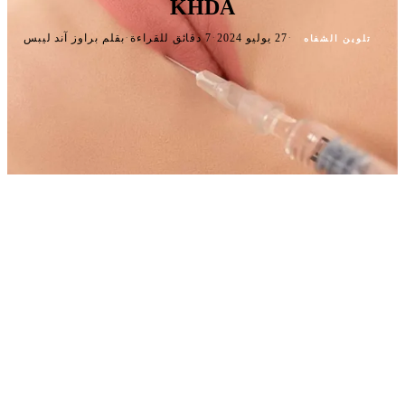
KHDA
·
·
·
27 يوليو 2024
7 دقائق للقراءة
بقلم براوز آند ليبس
تلوين الشفاه