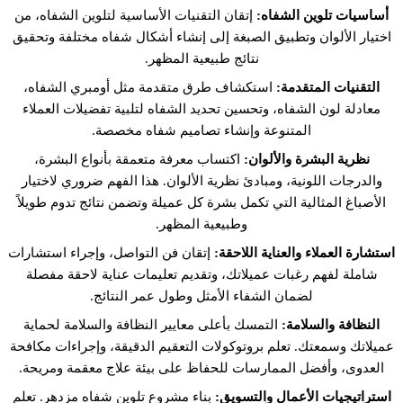
أساسيات تلوين الشفاه:
إتقان التقنيات الأساسية لتلوين الشفاه، من
اختيار الألوان وتطبيق الصبغة إلى إنشاء أشكال شفاه مختلفة وتحقيق
نتائج طبيعية المظهر.
التقنيات المتقدمة:
استكشاف طرق متقدمة مثل أومبري الشفاه،
معادلة لون الشفاه، وتحسين تحديد الشفاه لتلبية تفضيلات العملاء
المتنوعة وإنشاء تصاميم شفاه مخصصة.
نظرية البشرة والألوان:
اكتساب معرفة متعمقة بأنواع البشرة،
والدرجات اللونية، ومبادئ نظرية الألوان. هذا الفهم ضروري لاختيار
الأصباغ المثالية التي تكمل بشرة كل عميلة وتضمن نتائج تدوم طويلاً
وطبيعية المظهر.
استشارة العملاء والعناية اللاحقة:
إتقان فن التواصل، وإجراء استشارات
شاملة لفهم رغبات عميلاتك، وتقديم تعليمات عناية لاحقة مفصلة
لضمان الشفاء الأمثل وطول عمر النتائج.
النظافة والسلامة:
التمسك بأعلى معايير النظافة والسلامة لحماية
عميلاتك وسمعتك. تعلم بروتوكولات التعقيم الدقيقة، وإجراءات مكافحة
العدوى، وأفضل الممارسات للحفاظ على بيئة علاج معقمة ومريحة.
استراتيجيات الأعمال والتسويق:
بناء مشروع تلوين شفاه مزدهر. تعلم