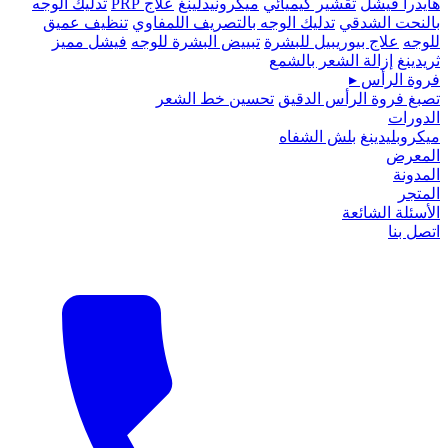
هايدرا فيشل
تقشير كيميائي
ميكرونيدلينغ
علاج PRP
تدليك الوجه
بالنحت الشدقي
تدليك الوجه بالتصريف اللمفاوي
تنظيف عميق
للوجه
علاج بيوريبيل للبشرة
تبييض البشرة للوجه
فيشل مميز
ثريدينغ
إزالة الشعر بالشمع
فروة الرأس
▸
تصبغ فروة الرأس الدقيق
تحسين خط الشعر
الدورات
ميكروبلیدينغ
بلش الشفاه
المعرض
المدونة
المتجر
الأسئلة الشائعة
اتصل بنا