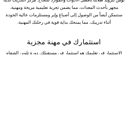
نؤمن بتزويد طلابنا بأفضل الأدوات والموارد للنجاح. مركز التدريب لدينا
مجهز بأحدث المعدات، مما يضمن تجربة تعليمية مريحة ومهنية.
ستتمكن أيضاً من الوصول إلى أصباغ وإبر ومستلزمات عالية الجودة
أثناء تدريبك، مما يمنحك بداية قوية في رحلتك المهنية.
استثمارك في مهنة مجزية
الاستثمار في تعليمك هو استثمار في مستقبلك. دورة تلوين الشفاه
لدينا مصممة لتوفير أقصى قيمة وعائد على استثمارك. نقدم خيارين
للدورة لتلبية مستويات الخبرة المختلفة:
للمبتدئين (12,000 درهم إماراتي):
يغطي هذا البرنامج الشامل جميع
الأساسيات، ويزودك بالمهارات والثقة لبدء مهنة ناجحة في تلوين
الشفاه.
للمحترفين (8,000 درهم إماراتي):
مصمم لمن لديهم خبرة سابقة، تركز
هذه الدورة على صقل تقنياتك، وتعريفك بالطرق المتقدمة، ومساعدتك
في الارتقاء بفنك.