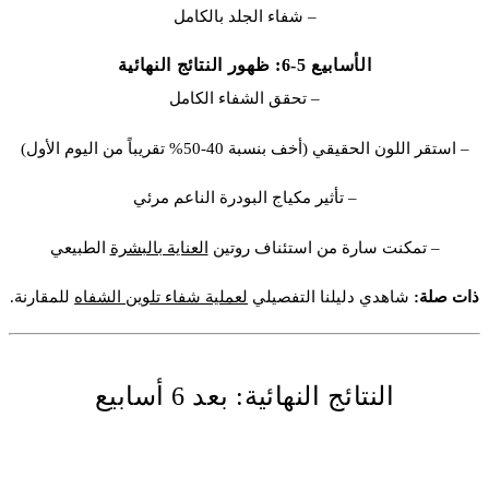
– شفاء الجلد بالكامل
الأسابيع 5-6: ظهور النتائج النهائية
– تحقق الشفاء الكامل
– استقر اللون الحقيقي (أخف بنسبة 40-50% تقريباً من اليوم الأول)
– تأثير مكياج البودرة الناعم مرئي
– تمكنت سارة من استئناف روتين
العناية بالبشرة
الطبيعي
ذات صلة:
شاهدي دليلنا التفصيلي
لعملية شفاء تلوين الشفاه
للمقارنة.
النتائج النهائية: بعد 6 أسابيع
في موعد متابعة سارة بعد 6 أسابيع، كان التحول كاملاً. إليكم ما حققته:
النتيجة: