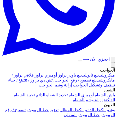
احجزي الآن
⟶
الحواجب
ميكروبلیدينغ
نانوبليدينغ
باودر براوز
أومبري براوز
فلافي براوز /
مايكروشيدينغ
تصفيح / رفع الحواجب
إتش دي براوز / تنتينغ / حناء
تنظيف وتشكيل الحواجب
إزالة وشم الحواجب
الشفاه
بلش الشفاه
أومبري الشفاه
تحديد الشفاه الدائم
تحييد الشفاه
الداكنة
إزالة وشم الشفاه
العيون
وشم الكحل الدائم
الكحل المظلل
تعزيز خط الرموش
تصفيح / رفع
الرموش
خط الرموش السفلي