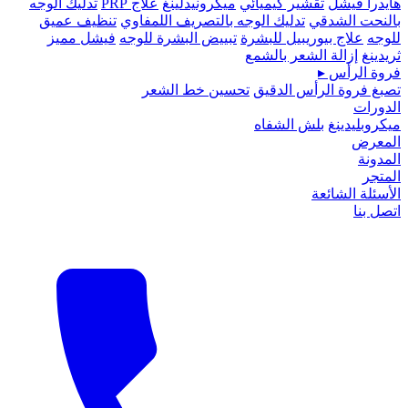
هايدرا فيشل
تقشير كيميائي
ميكرونيدلينغ
علاج PRP
تدليك الوجه
بالنحت الشدقي
تدليك الوجه بالتصريف اللمفاوي
تنظيف عميق
للوجه
علاج بيوريبيل للبشرة
تبييض البشرة للوجه
فيشل مميز
ثريدينغ
إزالة الشعر بالشمع
فروة الرأس
▸
تصبغ فروة الرأس الدقيق
تحسين خط الشعر
الدورات
ميكروبلیدينغ
بلش الشفاه
المعرض
المدونة
المتجر
الأسئلة الشائعة
اتصل بنا