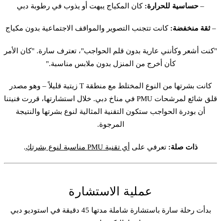
–
حساسية للحرارة:
كان المكياج يبهت أو يذوب في رطوبة دبي
–
ثقة منخفضة:
كانت تتجنب التصوير والمواقف الاجتماعية بدون مكياج
"كنت أشعر وكأنني عارية بدون قلم الحواجب"، تعترف سارة. "كان الأمر
كأن أخرج من المنزل بدون ملابس مناسبة."
كانت بشرتها من النوع المختلط مع منطقة T زيتية قليلاً – وهو مصدر
قلق شائع لمرشحات PMU في مناخ دبي. خلال استشارتها، قررت فنيتنا
أن
بودرة الحواجب
ستكون التقنية المثالية لنوع بشرتها والنتيجة
المرجوة.
ذات صلة:
تعرفي على
أي تقنية PMU مناسبة لنوع بشرتكِ
.
عملية الاستشارة
بدأت رحلة سارة باستشارة شاملة مدتها 45 دقيقة في استوديو دبي