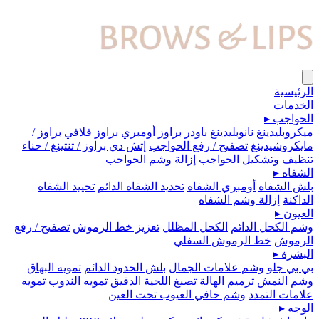
الرئيسية
الخدمات
الحواجب
▸
ميكروبلیدينغ
نانوبليدينغ
باودر براوز
أومبري براوز
فلافي براوز /
مايكروشيدينغ
تصفيح / رفع الحواجب
إتش دي براوز / تنتينغ / حناء
تنظيف وتشكيل الحواجب
إزالة وشم الحواجب
الشفاه
▸
بلش الشفاه
أومبري الشفاه
تحديد الشفاه الدائم
تحييد الشفاه
الداكنة
إزالة وشم الشفاه
العيون
▸
وشم الكحل الدائم
الكحل المظلل
تعزيز خط الرموش
تصفيح / رفع
الرموش
خط الرموش السفلي
البشرة
▸
بي بي جلو
وشم علامات الجمال
بلش الخدود الدائم
تمويه البهاق
وشم النمش
ترميم الهالة
تصبغ اللحية الدقيق
تمويه الندوب
تمويه
علامات التمدد
وشم خافي العيوب تحت العين
الوجه
▸