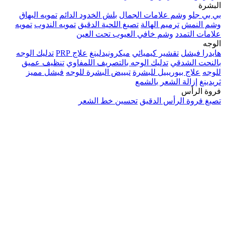
البشرة
بي بي جلو
وشم علامات الجمال
بلش الخدود الدائم
تمويه البهاق
وشم النمش
ترميم الهالة
تصبغ اللحية الدقيق
تمويه الندوب
تمويه
علامات التمدد
وشم خافي العيوب تحت العين
الوجه
هايدرا فيشل
تقشير كيميائي
ميكرونيدلينغ
علاج PRP
تدليك الوجه
بالنحت الشدقي
تدليك الوجه بالتصريف اللمفاوي
تنظيف عميق
للوجه
علاج بيوريبيل للبشرة
تبييض البشرة للوجه
فيشل مميز
ثريدينغ
إزالة الشعر بالشمع
فروة الرأس
تصبغ فروة الرأس الدقيق
تحسين خط الشعر