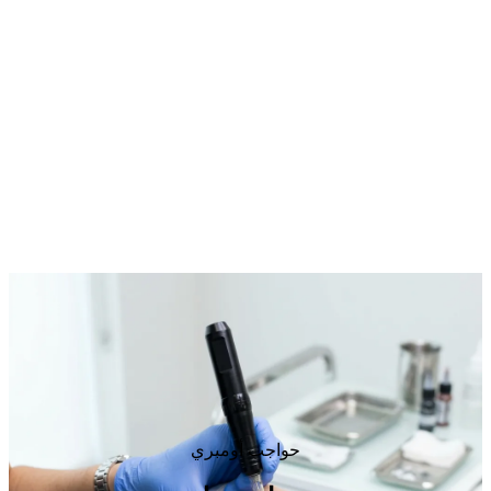
حواجب أومبري