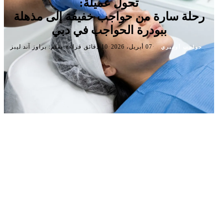
تحول عميلة:
رحلة سارة من حواجب خفيفة إلى مذهلة
ببودرة الحواجب في دبي
·
·
·
07 أبريل، 2026
10 دقائق قراءة
بقلم: براوز آند ليبز
حواجب أومبري