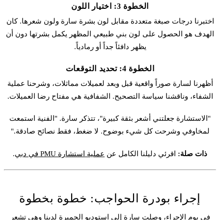
الخطوة 3: اختيار اللون
اختبرنا درجات صبغة متعددة مقابل لون بشرة سارة ولون شعرها. كان
الهدف هو الحصول على لون بني طبيعي المظهر يكمل بشرتها دون أن
يظهر دافئاً جداً أو رمادياً.
الخطوة 4: تحديد التوقعات
أظهرنا لسارة صوراً واقعية قبل وبعد لعميلات مماثلات، وشرحنا عملية
الشفاء، وناقشنا سياسة التصحيح. الشفافية هي مفتاح رضا العميلات.
"الاستشارة جعلتني أشعر بثقة كبيرة"، تتذكر سارة. "الفنية استمعت
لمخاوفي وشرحت كل شيء بوضوح. لا ضغط، فقط نصائح صادقة."
ذات صلة:
اقرئي دليلنا الكامل عن
عملية استشارة PMU في دبي
.
إجراء بودرة الحواجب: خطوة بخطوة
في يوم الإجراء، وصلت سارة إلى استوديو الجميرة لدينا وهي تشعر