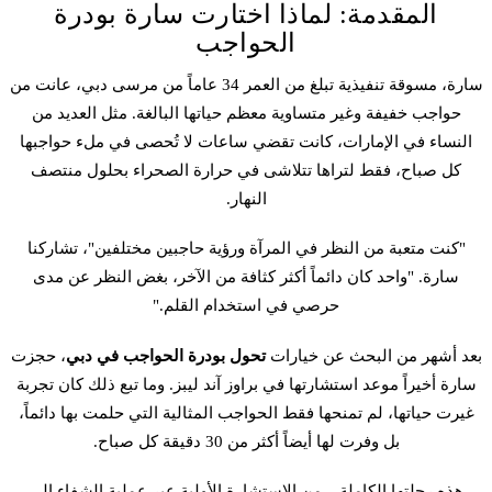
المقدمة: لماذا اختارت سارة بودرة
الحواجب
سارة، مسوقة تنفيذية تبلغ من العمر 34 عاماً من مرسى دبي، عانت من
حواجب خفيفة وغير متساوية معظم حياتها البالغة. مثل العديد من
النساء في الإمارات، كانت تقضي ساعات لا تُحصى في ملء حواجبها
كل صباح، فقط لتراها تتلاشى في حرارة الصحراء بحلول منتصف
النهار.
"كنت متعبة من النظر في المرآة ورؤية حاجبين مختلفين"، تشاركنا
سارة. "واحد كان دائماً أكثر كثافة من الآخر، بغض النظر عن مدى
حرصي في استخدام القلم."
بعد أشهر من البحث عن خيارات
تحول بودرة الحواجب
في دبي
، حجزت
سارة أخيراً موعد استشارتها في براوز آند ليبز. وما تبع ذلك كان تجربة
غيرت حياتها، لم تمنحها فقط الحواجب المثالية التي حلمت بها دائماً،
بل وفرت لها أيضاً أكثر من 30 دقيقة كل صباح.
هذه رحلتها الكاملة – من الاستشارة الأولية عبر
عملية الشفاء
إلى