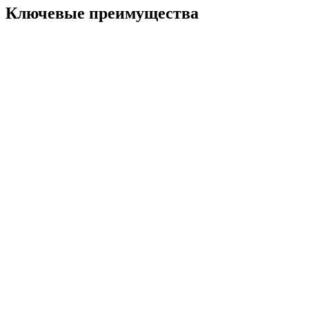
Ключевые
преимущества
ПРОСЫПАЙТЕСЬ СВЕЖЕЙ
Больше не нужно наслаивать консилер каждое утро. Ваша
маскировка держится 24/7.
ЕСТЕСТВЕННЫЙ ВИД
Индивидуальное смешивание пигмента обеспечивает идеальное
соответствие тону кожи.