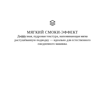
МЯГКИЙ СМОКИ-ЭФФЕКТ
Диффузная, пудровая текстура, напоминающая мягко
растушёванную подводку — идеально для естественного
ежедневного макияжа.
ПОДЧЁРКИВАЕТ ФОРМУ ГЛАЗ
Плавный переход от линии ресниц создаёт иллюзию более густых
ресниц и визуально открывает глаза.