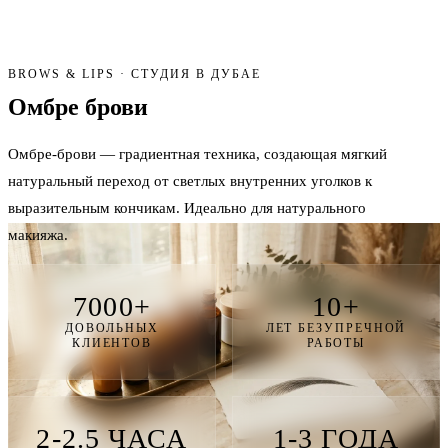
BROWS & LIPS · СТУДИЯ В ДУБАЕ
Омбре
брови
Омбре-брови — градиентная техника, создающая мягкий
натуральный переход от светлых внутренних уголков к
выразительным кончикам. Идеально для натурального
макияжа.
7000+
10+
ДОВОЛЬНЫХ
ЛЕТ БЕЗУПРЕЧНОЙ
КЛИЕНТОВ
РАБОТЫ
2-2.5 ЧАСА
1-3 ГОДА