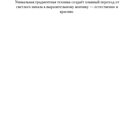
Уникальная градиентная техника создаёт плавный переход от
светлого начала к выразительному кончику — естественно и
красиво.
ВСЕ ТИПЫ КОЖИ
Идеально для жирной, комбинированной и чувствительной кожи.
БЕРЕЖНО ДЛЯ КОЖИ
Машинная техника меньше травмирует кожу, обеспечивая более
быстрое заживление и комфорт.