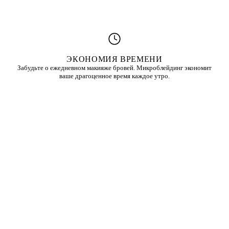
ЭКОНОМИЯ ВРЕМЕНИ
Забудьте о ежедневном макияже бровей. Микроблейдинг экономит
ваше драгоценное время каждое утро.
ДОЛГОВЕЧНОСТЬ
Результат держится 1-2 года, что делает микроблейдинг выгодной
инвестицией в вашу красоту.