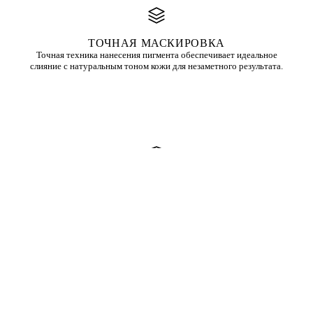
ТОЧНАЯ МАСКИРОВКА
Точная техника нанесения пигмента обеспечивает идеальное
слияние с натуральным тоном кожи для незаметного результата.
ВСЕ ТИПЫ КОЖИ
Подходит для всех типов и оттенков кожи. Используются
специальные пигменты, адаптированные под ваш тон кожи.