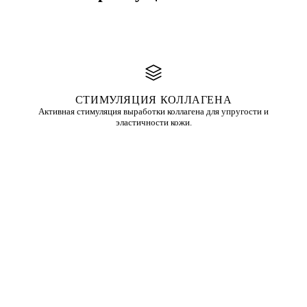
СТИМУЛЯЦИЯ КОЛЛАГЕНА
Активная стимуляция выработки коллагена для упругости и
эластичности кожи.
БЕЗ ВИДИМОГО ШЕЛУШЕНИЯ
Минимальное шелушение по сравнению с традиционными
пилингами — быстрое восстановление.