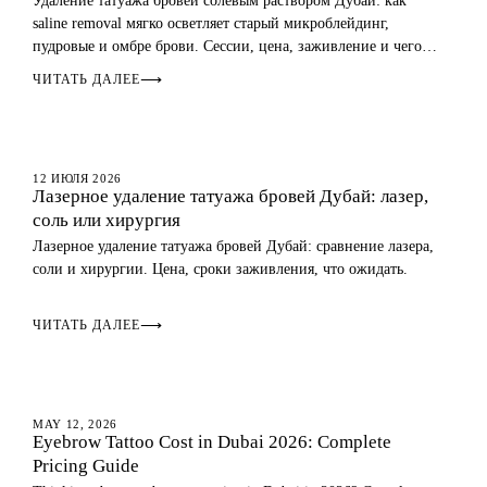
Удаление татуажа бровей солевым раствором Дубай: как
saline removal мягко осветляет старый микроблейдинг,
пудровые и омбре брови. Сессии, цена, заживление и чего
ожидать.
ЧИТАТЬ ДАЛЕЕ
⟶
УДАЛЕНИЕ ТАТУАЖА
12 ИЮЛЯ 2026
Лазерное удаление татуажа бровей Дубай: лазер,
соль или хирургия
Лазерное удаление татуажа бровей Дубай: сравнение лазера,
соли и хирургии. Цена, сроки заживления, что ожидать.
ЧИТАТЬ ДАЛЕЕ
⟶
EYEBROWS
MAY 12, 2026
Eyebrow Tattoo Cost in Dubai 2026: Complete
Pricing Guide