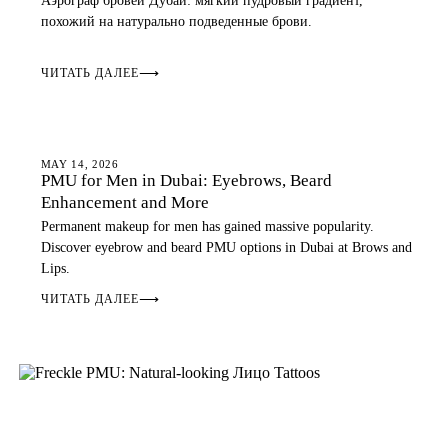
Аэрограф бровей Дубай: мягкий пудровый градиент,
похожий на натурально подведенные брови.
ЧИТАТЬ ДАЛЕЕ
⟶
EYEBROWS
MAY 14, 2026
PMU for Men in Dubai: Eyebrows, Beard
Enhancement and More
Permanent makeup for men has gained massive popularity.
Discover eyebrow and beard PMU options in Dubai at Brows and
Lips.
ЧИТАТЬ ДАЛЕЕ
⟶
EYEBROWS