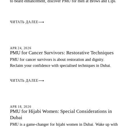
to beard enhancement, discover PMU for men at Brows and Lips.
ЧИТАТЬ ДАЛЕЕ
⟶
EYEBROWS
APR 24, 2026
PMU for Cancer Survivors: Restorative Techniques
PMU for cancer survivors is about restoration and dignity.
Reclaim your confidence with specialised techniques in Dubai.
ЧИТАТЬ ДАЛЕЕ
⟶
EYEBROWS
APR 18, 2026
PMU for Hijabi Women: Special Considerations in
Dubai
PMU is a game-changer for hijabi women in Dubai. Wake up with