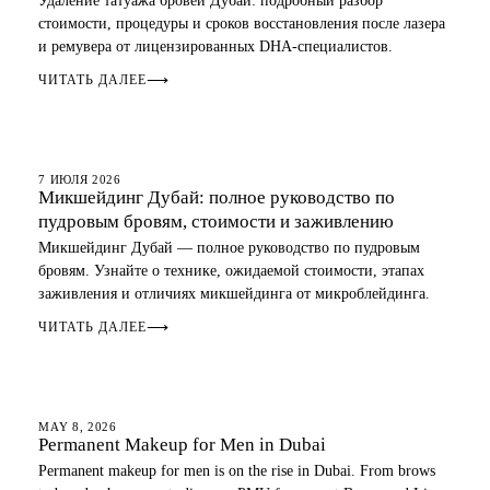
Удаление татуажа бровей Дубай: подробный разбор
стоимости, процедуры и сроков восстановления после лазера
и ремувера от лицензированных DHA-специалистов.
ЧИТАТЬ ДАЛЕЕ
⟶
БРОВИ
7 ИЮЛЯ 2026
Микшейдинг Дубай: полное руководство по
пудровым бровям, стоимости и заживлению
Микшейдинг Дубай — полное руководство по пудровым
бровям. Узнайте о технике, ожидаемой стоимости, этапах
заживления и отличиях микшейдинга от микроблейдинга.
ЧИТАТЬ ДАЛЕЕ
⟶
EYEBROWS
MAY 8, 2026
Permanent Makeup for Men in Dubai
Permanent makeup for men is on the rise in Dubai. From brows