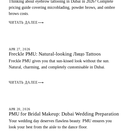
Thinking about eyebrow tattooing in Dubai in 2026? Complete
pricing guide covering microblading, powder brows, and ombre
brows costs.
ЧИТАТЬ ДАЛЕЕ
⟶
APR 27, 2026
Freckle PMU: Natural-looking Лицо Tattoos
Freckle PMU gives you that sun-kissed look without the sun.
Natural, charming, and completely customisable in Dubai.
ЧИТАТЬ ДАЛЕЕ
⟶
EYEBROWS
APR 20, 2026
PMU for Bridal Makeup: Dubai Wedding Preparation
Your wedding day deserves flawless beauty. PMU ensures you
look your best from the aisle to the dance floor.