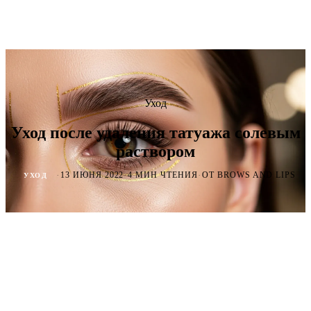
Уход
Уход после удаления татуажа солевым
раствором
·
·
·
13 ИЮНЯ 2022
4 МИН ЧТЕНИЯ
ОТ BROWS AND LIPS
УХОД