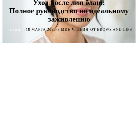
Уход после лип блаш:
Полное руководство по идеальному
заживлению
·
·
·
18 МАРТА 2026
3 МИН ЧТЕНИЯ
ОТ BROWS AND LIPS
УХОД