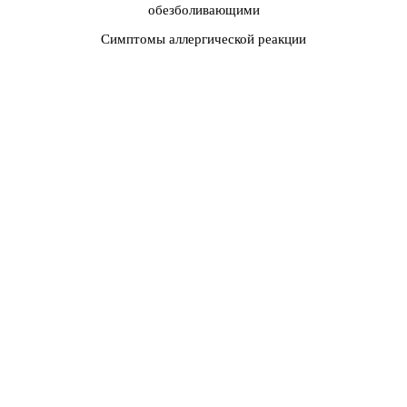
обезболивающими
Симптомы аллергической реакции
СРЕДСТВА ДЛЯ УХОДА ПОСЛЕ ЛИП
БЛАШ
Мы рекомендуем:
Мягкое очищающее средство без отдушек
Предоставленную мазь для ухода после процедуры или
Aquaphor
SPF 30+ бальзам для губ (после заживления)
Чистые ватные палочки для нанесения
СОВЕТЫ ПО ДОЛГОСРОЧНОМУ
УХОДУ