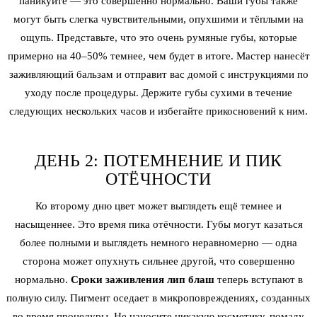
паникуйте — это совершенно нормально. Ваши губы также
могут быть слегка чувствительными, опухшими и тёплыми на
ощупь. Представьте, что это очень румяные губы, которые
примерно на 40–50% темнее, чем будет в итоге. Мастер нанесёт
заживляющий бальзам и отправит вас домой с инструкциями по
уходу после процедуры. Держите губы сухими в течение
следующих нескольких часов и избегайте прикосновений к ним.
ДЕНЬ 2: ПОТЕМНЕНИЕ И ПИК
ОТЁЧНОСТИ
Ко второму дню цвет может выглядеть ещё темнее и
насыщеннее. Это время пика отёчности. Губы могут казаться
более полными и выглядеть немного неравномерно — одна
сторона может опухнуть сильнее другой, что совершенно
нормально.
Сроки заживления лип блаш
теперь вступают в
полную силу. Пигмент оседает в микроповреждениях, созданных
во время процедуры. Не наносите никакую косметику, помаду