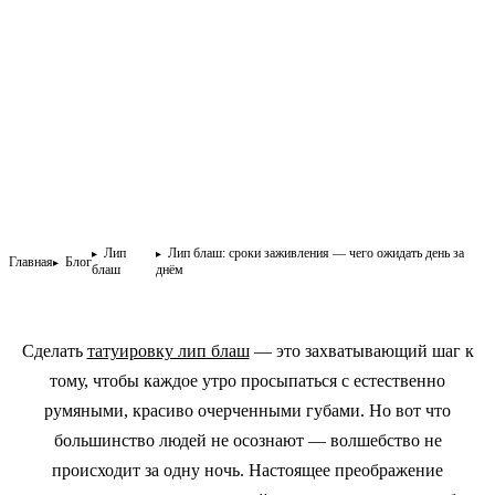
Лип
Лип блаш: сроки заживления — чего ожидать день за
Главная
Блог
блаш
днём
Сделать
татуировку лип блаш
— это захватывающий шаг к
тому, чтобы каждое утро просыпаться с естественно
румяными, красиво очерченными губами. Но вот что
большинство людей не осознают — волшебство не
происходит за одну ночь. Настоящее преображение