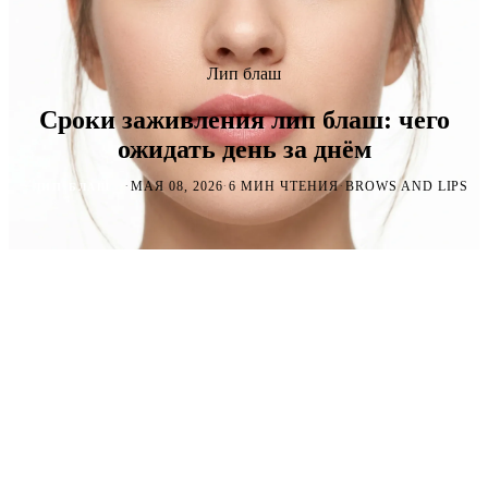
Лип блаш
Сроки заживления лип блаш: чего
ожидать день за днём
·
·
·
МАЯ 08, 2026
6 МИН ЧТЕНИЯ
BROWS AND LIPS
ЛИП БЛАШ