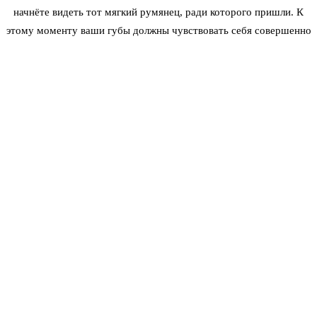
начнёте видеть тот мягкий румянец, ради которого пришли. К
этому моменту ваши губы должны чувствовать себя совершенно
нормально — никакой отёчности, чувствительности или
шелушения.
ДЕНЬ 15–28: ОКОНЧАТЕЛЬНОЕ
ЗАКРЕПЛЕНИЕ ЦВЕТА
Это финальный этап
сроков заживления лип блаш
. В течение
следующих двух недель пигмент продолжает оседать и
окисляться в коже. Цвет может незначительно меняться —
становиться теплее, холоднее или чуть более розовым в
зависимости от химии вашей кожи и используемого пигмента. К
четвёртой неделе ваши губы достигнут примерно 90–95%
своего окончательного зажившего цвета. Это идеальное время,
чтобы оценить, нужна ли вам коррекция. Большинство мастеров
рекомендуют повторный визит через 4–8 недель для