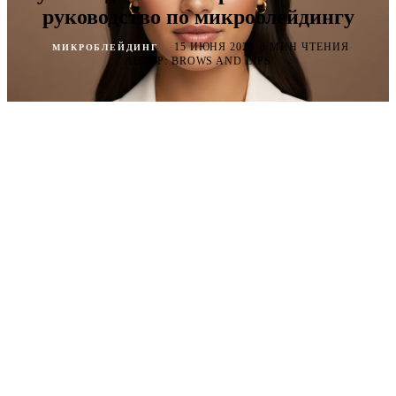
руководство по микроблейдингу
·
·
·
15 ИЮНЯ 2023
6 МИН ЧТЕНИЯ
МИКРОБЛЕЙДИНГ
АВТОР: BROWS AND LIPS