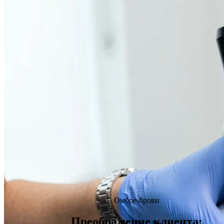
Омбре-брови
Преображение клиента: