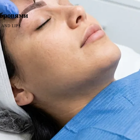
 бровями
 AND LIPS