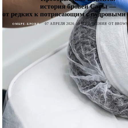
история бровей Сары —
от редких к потрясающим с пудровыми
·
·
·
07 АПРЕЛЯ 2026
10 МИН ЧТЕНИЯ
ОТ BROWS
ОМБРЕ-БРОВИ