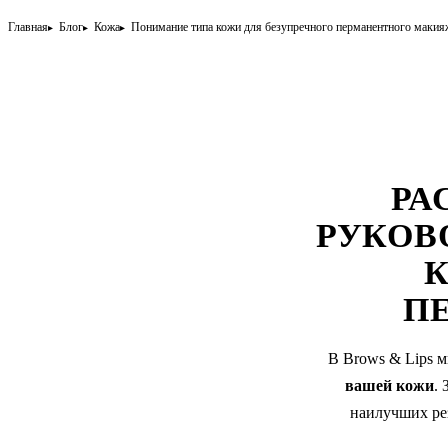
Главная
Блог
Кожа
Понимание типа кожи для безупречного перманентного макия
РА
РУКОВ
К
П
В Brows & Lips 
вашей кожи
.
наилучших ре