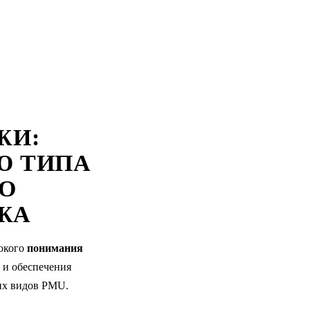
ЖИ:
Ю ТИПА
ГО
ЖА
бокого
понимания
и обеспечения
их видов PMU.