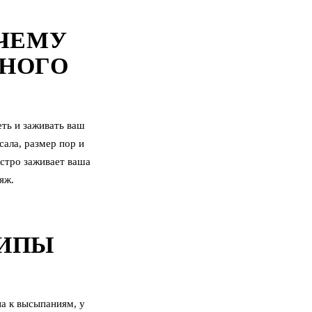
ОЧЕМУ
ТНОГО
еть и заживать ваш
ала, размер пор и
ыстро заживает ваша
яж.
ТИПЫ
а к высыпаниям, у