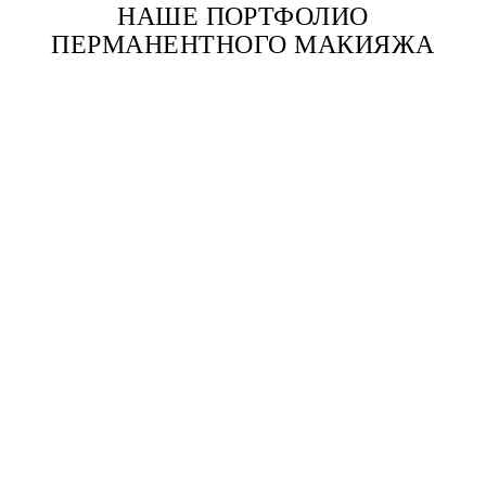
НАШЕ ПОРТФОЛИО
ПЕРМАНЕНТНОГО МАКИЯЖА
ЧАСТО ЗАДАВАЕМЫЕ ВОПРОСЫ
ЧТО ТАКОЕ МИКРОПИГМЕНТАЦИЯ
СКАЛЬПА?
Микропигментация скальпа (SMP) — это метод косметической
татуировки, который имитирует волосяные фолликулы, создавая
вид более густой кожи головы.
КОМУ ПОДХОДИТ SMP?
SMP идеально подходит мужчинам и женщинам с поредением
волос, облысением или рубцами на коже головы.