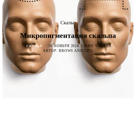
Скальп
Микропигментация скальпа
·
·
·
16 НОЯБРЯ 2024
3 МИН ЧТЕНИЯ
СКАЛЬП
АВТОР: BROWS AND LIPS