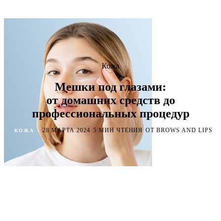
Кожа
Мешки под глазами:
от домашних средств до
профессиональных процедур
·
·
·
28 МАРТА 2024
5 МИН ЧТЕНИЯ
ОТ BROWS AND LIPS
КОЖА