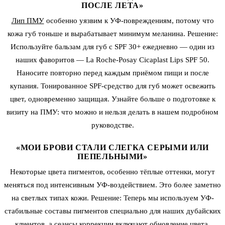
ПОСЛЕ ЛЕТА»
Лип ПМУ
особенно уязвим к УФ-повреждениям, потому что
кожа губ тоньше и вырабатывает минимум меланина. Решение:
Используйте бальзам для губ с SPF 30+ ежедневно — один из
наших фаворитов — La Roche-Posay Cicaplast Lips SPF 50.
Наносите повторно перед каждым приёмом пищи и после
купания. Тонированное SPF-средство для губ может освежить
цвет, одновременно защищая. Узнайте больше о подготовке к
визиту на ПМУ: что можно и нельзя делать в нашем подробном
руководстве.
«МОИ БРОВИ СТАЛИ СЛЕГКА СЕРЫМИ ИЛИ
ПЕПЕЛЬНЫМИ»
Некоторые цвета пигментов, особенно тёплые оттенки, могут
меняться под интенсивным УФ-воздействием. Это более заметно
на светлых типах кожи. Решение: Теперь мы используем УФ-
стабильные составы пигментов специально для наших дубайских
клиентов, а сеансы коррекции включают обновление цвета,