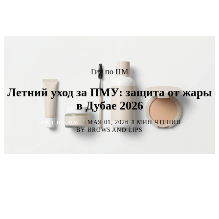
Гид по ПМ
Летний уход за ПМУ: защита от жары
в Дубае 2026
·
·
·
МАЯ 01, 2026
8 МИН ЧТЕНИЯ
ГИД ПО ПМ
BY BROWS AND LIPS