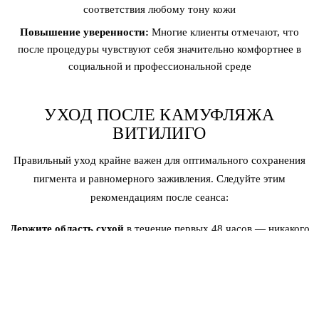
соответствия любому тону кожи
Повышение уверенности:
Многие клиенты отмечают, что
после процедуры чувствуют себя значительно комфортнее в
социальной и профессиональной среде
УХОД ПОСЛЕ КАМУФЛЯЖА
ВИТИЛИГО
Правильный уход крайне важен для оптимального сохранения
пигмента и равномерного заживления. Следуйте этим
рекомендациям после сеанса:
Держите область сухой
в течение первых 48 часов — никакого
мытья, потоотделения или контакта с водой
Наносите предоставленный заживляющий бальзам
по
указанию, обычно 2–3 раза в день
Избегайте прямого воздействия солнца
в течение как