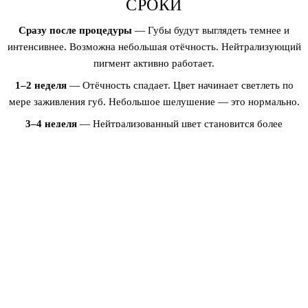
СРОКИ
Сразу после процедуры
— Губы будут выглядеть темнее и
интенсивнее. Возможна небольшая отёчность. Нейтрализующий
пигмент активно работает.
1–2 неделя
— Отёчность спадает. Цвет начинает светлеть по
мере заживления губ. Небольшое шелушение — это нормально.
3–4 неделя
— Нейтрализованный цвет становится более
заметным. Губы выглядят более ровными и естественными по
тону.
4–6 неделя
— Полное заживление завершено. Проявляется
финальный цвет — как правило, красивый, ровный, естественный
оттенок.
Коррекция
— Рекомендуется через 6–8 недель после первой
процедуры для уточнения цвета и обеспечения оптимального
результата.