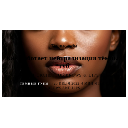
Тёмные губы
Как работает нейтрализация тёмных
губ
ОТ ЭКСПЕРТОВ BROWS & LIPS
·
·
·
25 ИЮЛЯ 2022
4 МИН ЧТЕНИЯ
ТЁМНЫЕ ГУБЫ
BROWS AND LIPS