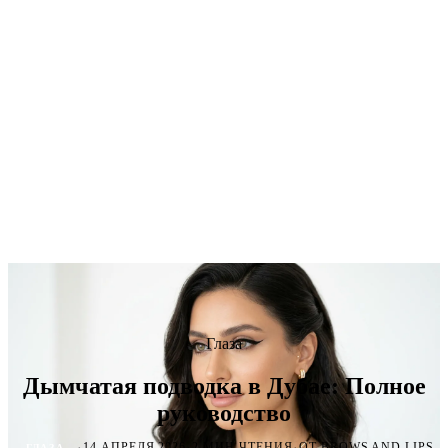
Глаза
Дымчатая подводка в Дубае: Полное
руководство
·
·
·
14 АПРЕЛЯ 2026
2 МИН ЧТЕНИЯ
ОТ BROWS AND LIPS
ГЛАЗА