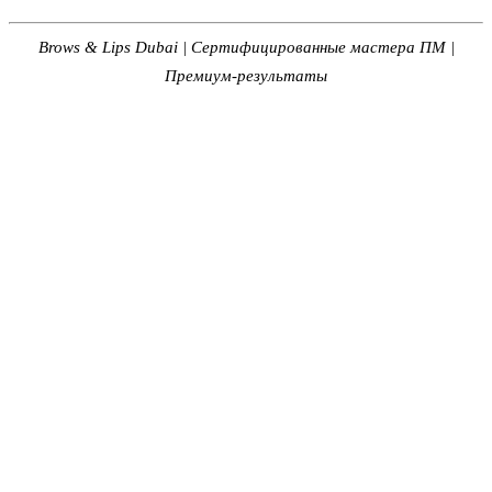
Brows & Lips Dubai | Сертифицированные мастера ПМ |
Премиум-результаты
Посмотрите нашу
перманентную подводку
и оцените результаты
подводки глаз в Brows and Lips Studio Dubai.
Помните:
Дымчатая подводка придаёт вашим глазам
выразительный, завораживающий взгляд без ежедневных
усилий. Перманентное решение для безупречной красоты.
ТЕГИ:
перманентная подводка
Тату подводка
Beauty Dubai
ПОДЕЛИТЬСЯ:
← НАЗАД В БЛОГ