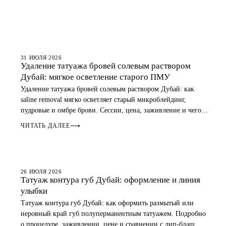
БРОВИ
31 ИЮЛЯ 2026
Удаление татуажа бровей солевым раствором
Дубай: мягкое осветление старого ПМУ
Удаление татуажа бровей солевым раствором Дубай: как
saline removal мягко осветляет старый микроблейдинг,
пудровые и омбре брови. Сессии, цена, заживление и чего
ожидать.
ЧИТАТЬ ДАЛЕЕ
⟶
ГУБЫ
26 ИЮЛЯ 2026
Татуаж контура губ Дубай: оформление и линия
улыбки
Татуаж контура губ Дубай: как оформить размытый или
неровный край губ полуперманентным татуажем. Подробно
о процедуре, заживлении, цене и сравнении с лип-блаш.