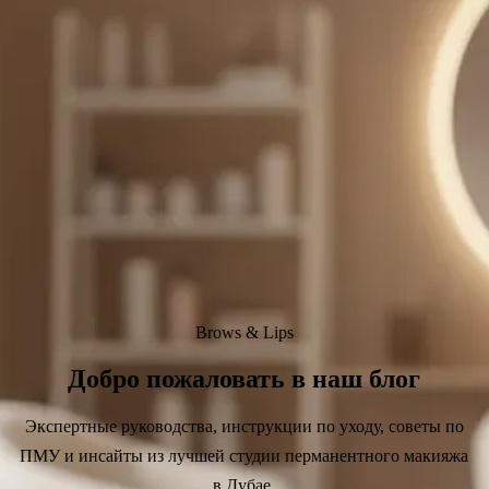
Brows & Lips
Добро пожаловать в наш блог
Экспертные руководства, инструкции по уходу, советы по
ПМУ и инсайты из лучшей студии перманентного макияжа
в Дубае.