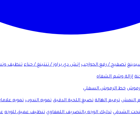
شيدينغ
تصفيح / رفع الحواجب
إتش دي براوز / تنتينغ / حناء
تنظيف وتش
نة
إزالة وشم الشفاه
لرموش
خط الرموش السفلي
 النمش
ترميم الهالة
تصبغ اللحية الدقيق
تمويه الندوب
تمويه علاما
لنحت الشدقي
تدليك الوجه بالتصريف اللمفاوي
تنظيف عميق للوجه
عل