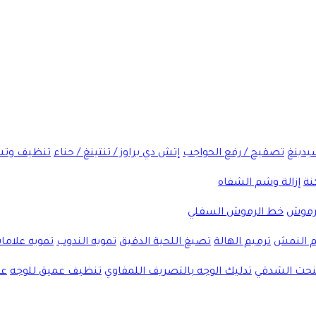
شيدينغ
تصفيح / رفع الحواجب
إتش دي براوز / تنتينغ / حناء
تنظيف وتش
نة
إزالة وشم الشفاه
لرموش
خط الرموش السفلي
 النمش
ترميم الهالة
تصبغ اللحية الدقيق
تمويه الندوب
تمويه علاما
لنحت الشدقي
تدليك الوجه بالتصريف اللمفاوي
تنظيف عميق للوجه
عل