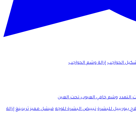
كيل الحواجب
إزالة وشم الحواجب
ت التمدد
وشم خافي العيوب تحت العين
اج بيوريبيل للبشرة
تبييض البشرة للوجه
فيشل مميز
ثريدينغ
إزالة