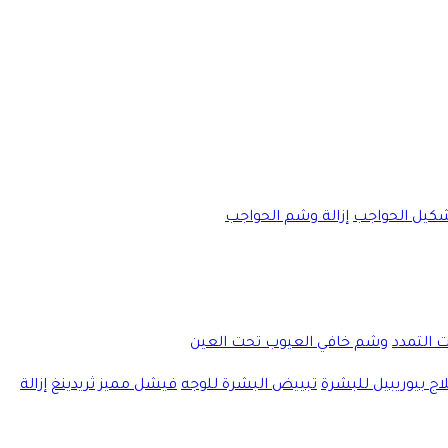
كيل الحواجب
إزالة وشم الحواجب
ت التمدد
وشم خافي العيوب تحت العين
اج بيوريبيل للبشرة
تبييض البشرة للوجه
فيشل مميز
ثريدينغ
إزالة