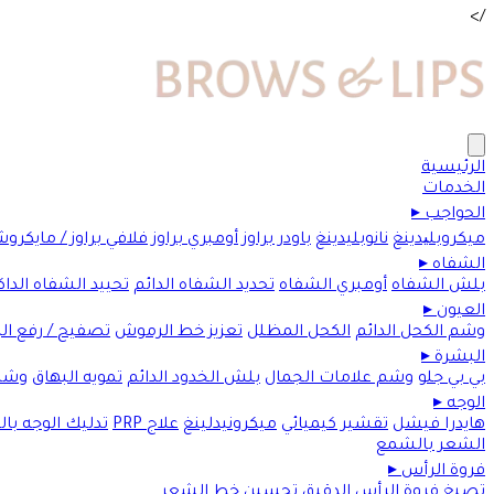
/>
الرئيسية
الخدمات
الحواجب
▸
ميكروبلیدينغ
نانوبليدينغ
باودر براوز
أومبري براوز
فلافي براوز / مايكرو
الشفاه
▸
بلش الشفاه
أومبري الشفاه
تحديد الشفاه الدائم
تحييد الشفاه الداك
العيون
▸
وشم الكحل الدائم
الكحل المظلل
تعزيز خط الرموش
تصفيح / رفع ا
البشرة
▸
بي بي جلو
وشم علامات الجمال
بلش الخدود الدائم
تمويه البهاق
وشم
الوجه
▸
هايدرا فيشل
تقشير كيميائي
ميكرونيدلينغ
علاج PRP
تدليك الوجه با
الشعر بالشمع
فروة الرأس
▸
تصبغ فروة الرأس الدقيق
تحسين خط الشعر