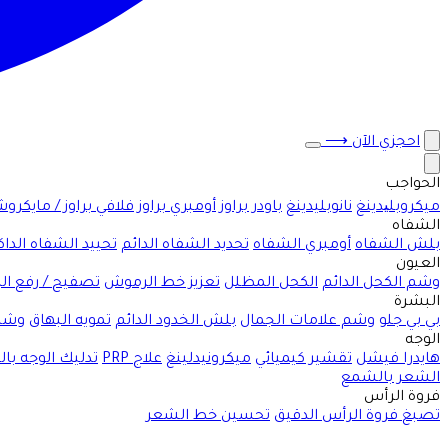
احجزي الآن
⟶
الحواجب
ميكروبلیدينغ
نانوبليدينغ
باودر براوز
أومبري براوز
فلافي براوز / مايكرو
الشفاه
بلش الشفاه
أومبري الشفاه
تحديد الشفاه الدائم
تحييد الشفاه الداك
العيون
وشم الكحل الدائم
الكحل المظلل
تعزيز خط الرموش
تصفيح / رفع ا
البشرة
بي بي جلو
وشم علامات الجمال
بلش الخدود الدائم
تمويه البهاق
وشم
الوجه
هايدرا فيشل
تقشير كيميائي
ميكرونيدلينغ
علاج PRP
تدليك الوجه با
الشعر بالشمع
فروة الرأس
تصبغ فروة الرأس الدقيق
تحسين خط الشعر