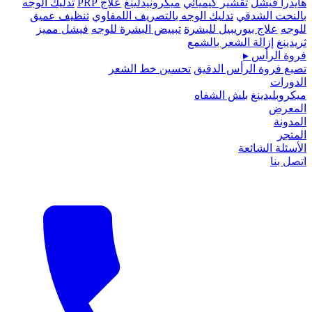
هايدرا فيشل
تقشير كيميائي
ميكرونيدلينغ
علاج PRP
تدليك الوجه
بالنحت الشدقي
تدليك الوجه بالتصريف اللمفاوي
تنظيف عميق
للوجه
علاج بيوريبيل للبشرة
تبييض البشرة للوجه
فيشل مميز
ثريدينغ
إزالة الشعر بالشمع
فروة الرأس
▸
تصبغ فروة الرأس الدقيق
تحسين خط الشعر
الدورات
ميكروبلیدينغ
بلش الشفاه
المعرض
المدونة
المتجر
الأسئلة الشائعة
اتصل بنا