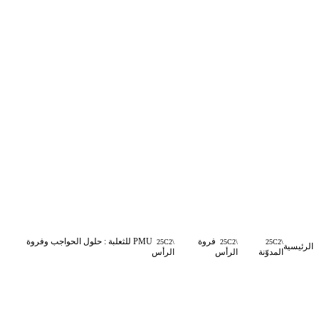
فروة
PMU للثعلبة : حلول الحواجب وفروة
الرئيسية
المدوّنة
الرأس
الرأس