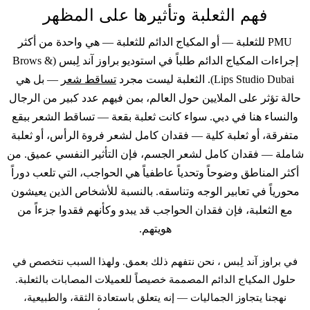
فهم الثعلبة وتأثيرها على المظهر
PMU للثعلبة — أو المكياج الدائم للثعلبة — هي واحدة من أكثر
إجراءات المكياج الدائم
طلباً في استوديو براوز آند لِبس (Brows &
Lips Studio Dubai). الثعلبة ليست مجرد
تساقط شعر
— بل هي
حالة تؤثر على الملايين حول العالم، بمن فيهم عدد كبير من الرجال
والنساء هنا في دبي. سواء كانت ثعلبة بقعة — تساقط الشعر ببقع
متفرقة، أو ثعلبة كلية — فقدان كامل لشعر فروة الرأس، أو ثعلبة
شاملة — فقدان كامل لشعر الجسم، فإن التأثير النفسي عميق. من
أكثر المناطق وضوحاً وتحدياً عاطفياً هي الحواجب، التي تلعب دوراً
محورياً في تعابير الوجه وتناسقه. بالنسبة للأشخاص الذين يعيشون
مع الثعلبة، فإن فقدان الحواجب قد يبدو وكأنهم فقدوا جزءاً من
هويتهم.
في براوز آند لِبس ، نحن نتفهم ذلك بعمق. ولهذا السبب نتخصص في
حلول
المكياج الدائم
المصممة خصيصاً للعميلات المصابات بالثعلبة.
نهجنا يتجاوز الجماليات — إنه يتعلق باستعادة الثقة، والطبيعية،