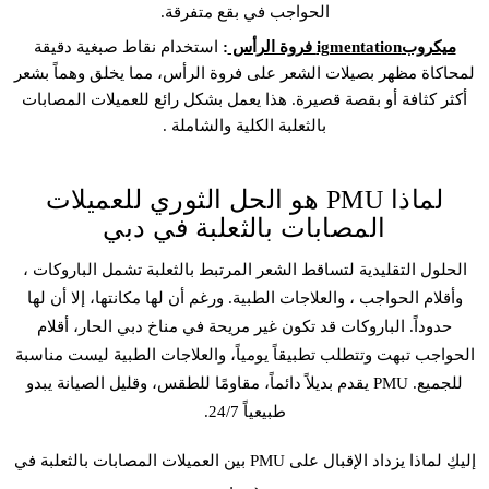
الحواجب في بقع متفرقة.
ميكروبigmentation فروة الرأس
:
استخدام نقاط صبغية دقيقة
لمحاكاة مظهر بصيلات الشعر على فروة الرأس، مما يخلق وهماً بشعر
أكثر كثافة أو بقصة قصيرة. هذا يعمل بشكل رائع للعميلات المصابات
بالثعلبة الكلية والشاملة .
لماذا PMU هو الحل الثوري للعميلات
المصابات بالثعلبة في دبي
الحلول التقليدية لتساقط الشعر المرتبط بالثعلبة تشمل الباروكات ،
وأقلام الحواجب ، والعلاجات الطبية. ورغم أن لها مكانتها، إلا أن لها
حدوداً. الباروكات قد تكون غير مريحة في مناخ دبي الحار، أقلام
الحواجب تبهت وتتطلب تطبيقاً يومياً، والعلاجات الطبية ليست مناسبة
للجميع. PMU يقدم بديلاً دائماً، مقاومًا للطقس، وقليل الصيانة يبدو
طبيعياً 24/7.
إليكِ لماذا يزداد الإقبال على PMU بين العميلات المصابات بالثعلبة في