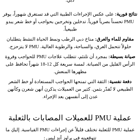
دبي:
نتائج فورية:
على عكس الإجراءات الطبية التي قد تستغرق شهوراً، يوفر
PMU تحسناً بصرياً فورياً. تدخلين وتخرجين بحواجب أو خط شعر يبدو
طبيعياً.
مقاوم للماء والعرق:
مناخ دبي الرطب ونمط الحياة النشط يتطلبان
حلولاً تتحمل العرق، والسباحة، والرطوبة العالية. PMU لا يتزحزح.
صيانة بسيطة:
بمجرد أن تلتئم، تتطلب علاجات PMU للحواجب وفروة
الرأس القليل من الصيانة. لمسة سريعة كل 12-18 شهراً تحافظ على
مظهرها المنعش.
دفعة نفسية:
الثقة التي تمنحها الحواجب المستعادة أو خط الشعر
الطبيعي لا تُقدّر بثمن. كثير من العميلات يذكرن أنهن شعرن وكأنهن
عدن إلى أنفسهن بعد الإجراء.
عملية PMU للعميلات المصابات بالثعلبة
عملية PMU للثعلبة تختلف قليلاً عن إجراءات PMU القياسية. إليكِ ما
تتوقعينه في براوز آند لِبس :