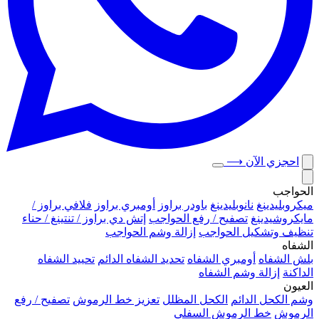
احجزي الآن
⟶
الحواجب
ميكروبلیدينغ
نانوبليدينغ
باودر براوز
أومبري براوز
فلافي براوز /
مايكروشيدينغ
تصفيح / رفع الحواجب
إتش دي براوز / تنتينغ / حناء
تنظيف وتشكيل الحواجب
إزالة وشم الحواجب
الشفاه
بلش الشفاه
أومبري الشفاه
تحديد الشفاه الدائم
تحييد الشفاه
الداكنة
إزالة وشم الشفاه
العيون
وشم الكحل الدائم
الكحل المظلل
تعزيز خط الرموش
تصفيح / رفع
الرموش
خط الرموش السفلي