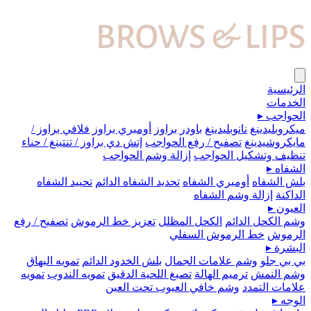
الرئيسية
الخدمات
الحواجب
▸
ميكروبلیدينغ
نانوبليدينغ
باودر براوز
أومبري براوز
فلافي براوز /
مايكروشيدينغ
تصفيح / رفع الحواجب
إتش دي براوز / تنتينغ / حناء
تنظيف وتشكيل الحواجب
إزالة وشم الحواجب
الشفاه
▸
بلش الشفاه
أومبري الشفاه
تحديد الشفاه الدائم
تحييد الشفاه
الداكنة
إزالة وشم الشفاه
العيون
▸
وشم الكحل الدائم
الكحل المظلل
تعزيز خط الرموش
تصفيح / رفع
الرموش
خط الرموش السفلي
البشرة
▸
بي بي جلو
وشم علامات الجمال
بلش الخدود الدائم
تمويه البهاق
وشم النمش
ترميم الهالة
تصبغ اللحية الدقيق
تمويه الندوب
تمويه
علامات التمدد
وشم خافي العيوب تحت العين
الوجه
▸