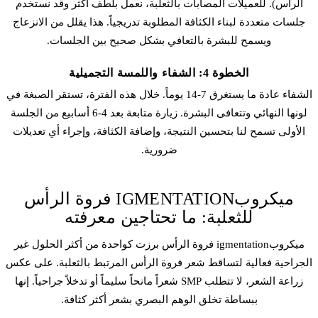
الرأس). للعميلات المصابات بالثعلبة، نعمل بلطف أكثر وقد نستخدم
جلسات متعددة لبناء الكثافة المطلوبة تدريجياً. هذا يقلل من الانزعاج
ويسمح للبشرة بالتعافي بشكل صحيح بين الجلسات.
الخطوة 4: الشفاء واللمسة التجميلية
الشفاء عادة ما يستغرق 7-14 يوماً. خلال هذه الفترة، تستقر الصبغة في
لونها النهائي وتتعافى البشرة. زيارة متابعة بعد 4-6 أسابيع من الجلسة
الأولى تسمح لنا بتحسين النتيجة، وإضافة الكثافة، وإجراء أي تعديلات
ضرورية.
ميكروبIGMENTATION فروة الرأس
للثعلبة: ما تحتاجين معرفته
ميكروبigmentation فروة الرأس
برزت كواحدة من أكثر الحلول غير
الجراحية فعالية لتساقط شعر فروة الرأس المرتبط بالثعلبة. على عكس
زراعة الشعر، لا تتطلب SMP شعراً مانحاً سليماً أو تدخلاً جراحياً. إنها
ببساطة تخلق الوهم البصري بشعر أكثر كثافة.