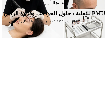
فروة الرأس
PMU للثعلبة : حلول الحواجب وفروة الرأس
·
·
·
29 أبريل 2026
8 دقائق قراءة
بقلم براوز آند لِبس
فروة الرأس