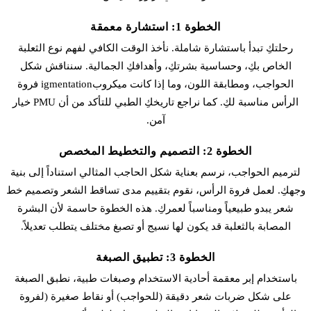
الخطوة 1: استشارة معمقة
رحلتكِ تبدأ باستشارة شاملة. نأخذ الوقت الكافي لفهم نوع الثعلبة
الخاص بكِ، وحساسية بشرتكِ، وأهدافكِ الجمالية. سنناقش شكل
الحواجب، ومطابقة اللون، وما إذا كانت
ميكروبigmentation فروة
الرأس
مناسبة لكِ. كما نراجع تاريخكِ الطبي للتأكد من أن PMU خيار
آمن.
الخطوة 2: التصميم والتخطيط المخصص
لترميم الحواجب، نرسم بعناية شكل الحاجب المثالي استناداً إلى بنية
وجهكِ. لعمل فروة الرأس، نقوم بتقييم مدى تساقط الشعر وتصميم
خط
شعر
يبدو طبيعياً ومناسباً لعمركِ. هذه الخطوة حاسمة لأن البشرة
المصابة بالثعلبة قد يكون لها نسيج أو تصبغ مختلف يتطلب تعديلاً.
الخطوة 3: تطبيق الصبغة
باستخدام إبر معقمة أحادية الاستخدام وصبغات طبية، نطبق الصبغة
على شكل ضربات شعر دقيقة (للحواجب) أو نقاط صغيرة (لفروة