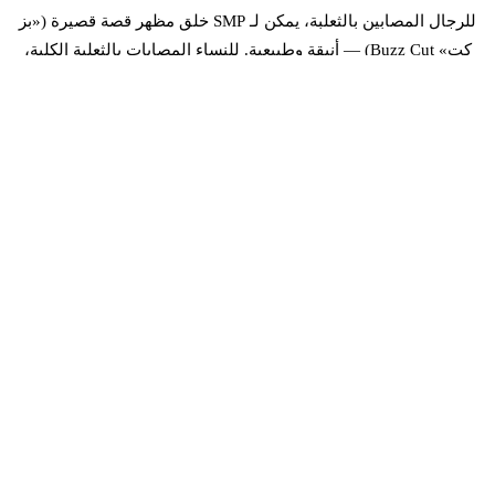
للرجال المصابين بالثعلبة، يمكن لـ SMP خلق مظهر قصة قصيرة («بز
كت» Buzz Cut) — أنيقة وطبيعية. للنساء المصابات بالثعلبة الكلية،
يمكن لـ SMP ملء المناطق المتناثرة وخلق خط شعر أكثر نعومة
وطبيعية. النتائج دقيقة ولكنها تحويلية.
SMP عادة ما تتطلب 2-3 جلسات بفاصل 2-4 أسابيع. كل جلسة تضيف
المزيد من الكثافة وتنقي خط الشعر. الصبغة تُطابَق مع لون شعركِ
الطبيعي، مما يضمن اندماجاً سلساً مع أي شعر متبقي.
هل PMU آمن للبشرة المصابة بالثعلبة؟
هذا هو السؤال الأكثر شيوعاً الذي نسمعه، والإجابة هي نعم — عندما
يتم تنفيذه بواسطة محترفة متمرسة. البشرة المصابة بالثعلبة قد تكون
أكثر حساسية بسبب غياب بصيلات الشعر والتهاب كامن محتمل. لهذا
السبب اختيار متخصصة تفهم هذه الفروق الدقيقة أمر ضروري.
في براوز آند لِبس ، نتبع بروتوكولات سلامة صارمة: