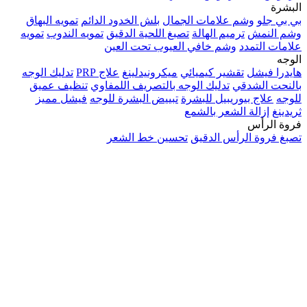
البشرة
بي بي جلو
وشم علامات الجمال
بلش الخدود الدائم
تمويه البهاق
وشم النمش
ترميم الهالة
تصبغ اللحية الدقيق
تمويه الندوب
تمويه
علامات التمدد
وشم خافي العيوب تحت العين
الوجه
هايدرا فيشل
تقشير كيميائي
ميكرونيدلينغ
علاج PRP
تدليك الوجه
بالنحت الشدقي
تدليك الوجه بالتصريف اللمفاوي
تنظيف عميق
للوجه
علاج بيوريبيل للبشرة
تبييض البشرة للوجه
فيشل مميز
ثريدينغ
إزالة الشعر بالشمع
فروة الرأس
تصبغ فروة الرأس الدقيق
تحسين خط الشعر