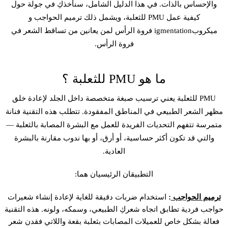
والإحساس بالذات. في هذا الدليل الشامل، سنأخذكِ في جولة حول
كيفية عمل PMU للثعلبة، ويشمل ذلك ترميم الحواجب و
ميكروبigmentation فروة الرأس
لمن يعانين من تساقط الشعر في
فروة الرأس.
ما هو PMU للثعلبة ؟
PMU للثعلبة يعني ترسيب صبغة متخصصة داخل الجلد لإعادة خلق
مظهر الشعر الطبيعي في المناطق المفقودة. تتطلب هذه التقنية فنانة
متمرسة تتفهم التحديات الفريدة للعمل مع البشرة المصابة بالثعلبة —
والتي قد تكون أكثر حساسية، أو أرق، أو بها ندوب مقارنة بالبشرة
العادية.
التطبيقان الرئيسيان هما:
ترميم الحواجب
:
استخدام ضربات دقيقة للغاية لإعادة إنشاء شعيرات
حواجب فردية تطابق اتجاه شعركِ الطبيعي، وسمكه، ولونه. هذه التقنية
فعالة بشكل خاص للعميلات المصابات بثعلبة بقعة واللاتي فقدن شعر