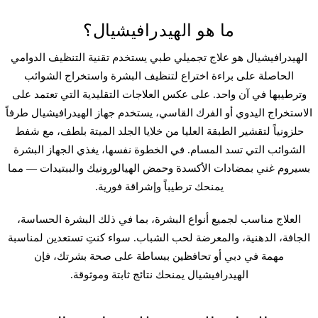
ما هو الهيدرافيشيال؟
الهيدرافيشيال هو علاج تجميلي طبي يستخدم تقنية التنظيف الدوامي
الحاصلة على براءة اختراع لتنظيف البشرة واستخراج الشوائب
وترطيبها في آن واحد. على عكس العلاجات التقليدية التي تعتمد على
الاستخراج اليدوي أو الفرك القاسي، يستخدم جهاز الهيدرافيشيال طرفاً
حلزونياً لتقشير الطبقة العليا من خلايا الجلد الميتة بلطف، مع شفط
الشوائب التي تسد المسام. في الخطوة نفسها، يغذي الجهاز البشرة
بسيروم غني بمضادات الأكسدة وحمض الهيالورونيك والببتيدات — مما
يمنحك ترطيباً وإشراقة فورية.
العلاج مناسب لجميع أنواع البشرة، بما في ذلك البشرة الحساسة،
الجافة، الدهنية، والمعرضة لحب الشباب. سواء كنتِ تستعدين لمناسبة
مهمة في دبي أو تحافظين ببساطة على صحة بشرتك، فإن
الهيدرافيشيال يمنحك نتائج ثابتة وموثوقة.