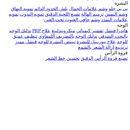
البشرة
بي بي جلو
وشم علامات الجمال
بلش الخدود الدائم
تمويه البهاق
وشم النمش
ترميم الهالة
تصبغ اللحية الدقيق
تمويه الندوب
تمويه
علامات التمدد
وشم خافي العيوب تحت العين
الوجه
هايدرا فيشل
تقشير كيميائي
ميكرونيدلينغ
علاج PRP
تدليك الوجه
بالنحت الشدقي
تدليك الوجه بالتصريف اللمفاوي
تنظيف عميق
للوجه
علاج بيوريبيل للبشرة
تبييض البشرة للوجه
فيشل مميز
ثريدينغ
إزالة الشعر بالشمع
فروة الرأس
تصبغ فروة الرأس الدقيق
تحسين خط الشعر