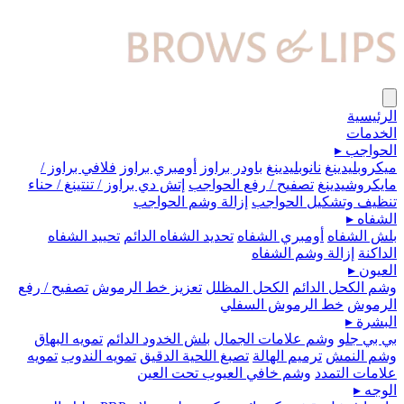
الرئيسية
الخدمات
الحواجب
▸
ميكروبلیدينغ
نانوبليدينغ
باودر براوز
أومبري براوز
فلافي براوز /
مايكروشيدينغ
تصفيح / رفع الحواجب
إتش دي براوز / تنتينغ / حناء
تنظيف وتشكيل الحواجب
إزالة وشم الحواجب
الشفاه
▸
بلش الشفاه
أومبري الشفاه
تحديد الشفاه الدائم
تحييد الشفاه
الداكنة
إزالة وشم الشفاه
العيون
▸
وشم الكحل الدائم
الكحل المظلل
تعزيز خط الرموش
تصفيح / رفع
الرموش
خط الرموش السفلي
البشرة
▸
بي بي جلو
وشم علامات الجمال
بلش الخدود الدائم
تمويه البهاق
وشم النمش
ترميم الهالة
تصبغ اللحية الدقيق
تمويه الندوب
تمويه
علامات التمدد
وشم خافي العيوب تحت العين
الوجه
▸