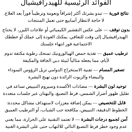
الفوائد الرئيسية للهيدرافيشيال
نتائج فورية
— تبدو بشرتك أكثر إشراقاً ونعومة وترطيباً فوراً بعد العلاج.
لا حاجة لانتظار أسابيع حتى تعمل المنتجات
بدون توقف
— على عكس التقشير الكيميائي أو علاجات الليزر، لا يحتاج
الهيدرافيشيال إلى وقت للتعافي. يمكنك العودة إلى عملك أو خططك
الاجتماعية فور انتهاء جلستك
ترطيب عميق
— تغذية حمض الهيالورونيك تمنحك رطوبة مكثفة تدوم
لأيام، مما يجعله مثالياً لبيئة دبي الجافة والمكيفة
تصغير المسام
— تقنية الاستخراج الدوامي تزيل الرؤوس السوداء
والبيضاء والزيوت الزائدة دون تهيج البشرة
توحيد لون البشرة
— مضادات الأكسدة وسيروم التبييض تساعد في
تقليل ظهور أضرار الشمس، فرط التصبغ، والبهتان عبر جلسات متعددة
قابل للتخصيص
— يمكن إضافة معززات لاستهداف مشاكل محددة:
الخطوط الدقيقة، التبييض، مكافحة حب الشباب، أو الترطيب العميق
آمن لجميع درجات البشرة
— لا تعتمد التقنية على الحرارة، مما يعني
عدم وجود خطر فرط التصبغ التالي للالتهاب حتى على البشرة الغنية