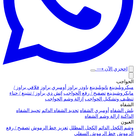
احجزي الآن
⟶
الحواجب
ميكروبلیدينغ
نانوبليدينغ
باودر براوز
أومبري براوز
فلافي براوز /
مايكروشيدينغ
تصفيح / رفع الحواجب
إتش دي براوز / تنتينغ / حناء
تنظيف وتشكيل الحواجب
إزالة وشم الحواجب
الشفاه
بلش الشفاه
أومبري الشفاه
تحديد الشفاه الدائم
تحييد الشفاه
الداكنة
إزالة وشم الشفاه
العيون
وشم الكحل الدائم
الكحل المظلل
تعزيز خط الرموش
تصفيح / رفع
الرموش
خط الرموش السفلي