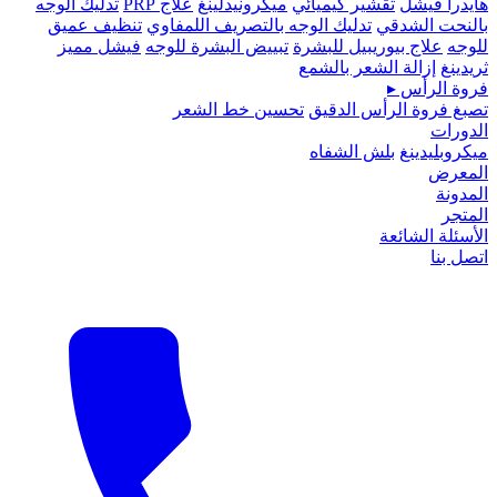
هايدرا فيشل
تقشير كيميائي
ميكرونيدلينغ
علاج PRP
تدليك الوجه
بالنحت الشدقي
تدليك الوجه بالتصريف اللمفاوي
تنظيف عميق
للوجه
علاج بيوريبيل للبشرة
تبييض البشرة للوجه
فيشل مميز
ثريدينغ
إزالة الشعر بالشمع
فروة الرأس
▸
تصبغ فروة الرأس الدقيق
تحسين خط الشعر
الدورات
ميكروبلیدينغ
بلش الشفاه
المعرض
المدونة
المتجر
الأسئلة الشائعة
اتصل بنا