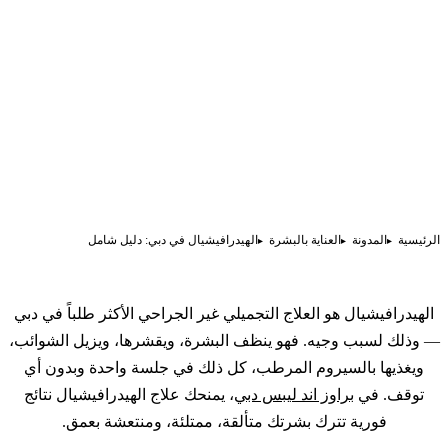
الرئيسية
المدونة
العناية بالبشرة
الهيدرافيشيال في دبي: دليل شامل
الهيدرافيشيال هو العلاج التجميلي غير الجراحي الأكثر طلباً في دبي
— وذلك لسبب وجيه. فهو ينظف البشرة، ويقشرها، ويزيل الشوائب،
ويغذيها بالسيروم المرطب، كل ذلك في جلسة واحدة وبدون أي
توقف. في
براوز اند ليبس دبي
، يمنحك علاج الهيدرافيشيال نتائج
فورية تترك بشرتك متألقة، ممتلئة، ومنتعشة بعمق.