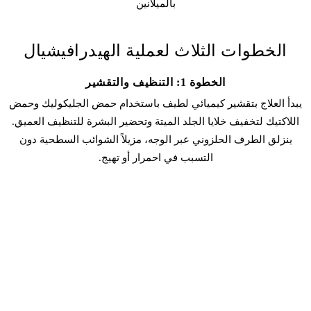
بالميلانين
الخطوات الثلاث لعملية الهيدرافيشيال
الخطوة 1: التنظيف والتقشير
يبدأ العلاج بتقشير كيميائي لطيف باستخدام حمض الجليكوليك وحمض
اللاكتيك لتخفيف خلايا الجلد الميتة وتحضير البشرة للتنظيف العميق.
ينزلق الطرف الحلزوني عبر الوجه، مزيلاً الشوائب السطحية دون
التسبب في احمرار أو تهيج.
الخطوة 2: الاستخراج والترطيب
هذه هي الخطوة المميزة. يتحول الطرف الدوامي إلى وضع الاستخراج،
ليشفط الشوائب من المسام مع تغذية البشرة في الوقت نفسه بسيروم
مرطب غني بحمض الهيالورونيك والببتيدات ومضادات الأكسدة. تصف
العميلات هذه الخطوة بأنها شعور شفط لطيف — غير مؤلم، لكنه فعال
بشكل ملحوظ في تنظيف المسام المغلقة.