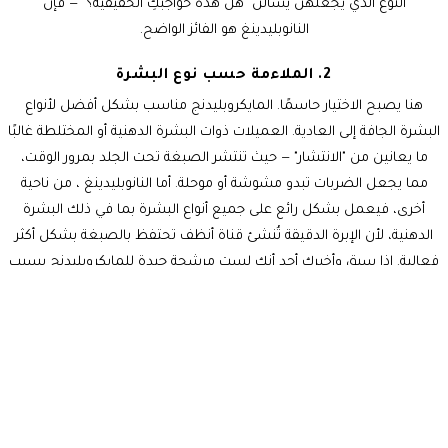
النوع الذي يجعلهن يسألن "هل هذه حواجبكِ الحقيقية؟" — فإن
النانوبليدينغ هو الفائز الواضح.
2. الملاءمة حسب نوع البشرة
هنا يصبح الاختيار حاسمًا. المايكروبليدنج مناسب بشكل أفضل لأنواع
البشرة الجافة إلى العادية. العميلات ذوات البشرة الدهنية أو المختلطة غالبًا
ما يعانين من "الانتشار" — حيث تنتشر الصبغة تحت الجلد بمرور الوقت،
مما يجعل الضربات تبدو مشوشة أو موحلة. أما النانوبليدينغ ، من ناحية
أخرى، فيعمل بشكل رائع على جميع أنواع البشرة بما في ذلك البشرة
الدهنية، لأن الإبرة الدقيقة تُنشئ قناة أنظف تحتفظ بالصبغة بشكل أكثر
فعالية. إذا سبق وأخبركِ أحد أنكِ لستِ مرشحة جيدة للمايكروبليدنج بسبب
بشرتكِ الدهنية، فقد يكون النانوبليدينغ هو الحل الذي كنتِ تبحثين عنه.
3. الألم وعدم الراحة
كلا الإجراءين يستخدمان كريم تخدير موضعي، لذا فإن الانزعاج ضئيل
بالنسبة لمعظم العميلات. ومع ذلك، نظرًا لأن النانوبليدينغ يستخدم إبرة
واحدة فائقة الدقة بدلاً من شفرة متعددة الإبر، فإن العديد من العميلات
يبلغن أنه يشعرن به بلطف أكثر وأقل خشونة من المايكروبليدنج. توقعي