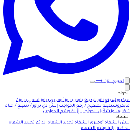
احجزي الآن
⟶
الحواجب
ميكروبلیدينغ
نانوبليدينغ
باودر براوز
أومبري براوز
فلافي براوز /
مايكروشيدينغ
تصفيح / رفع الحواجب
إتش دي براوز / تنتينغ / حناء
تنظيف وتشكيل الحواجب
إزالة وشم الحواجب
الشفاه
بلش الشفاه
أومبري الشفاه
تحديد الشفاه الدائم
تحييد الشفاه
الداكنة
إزالة وشم الشفاه