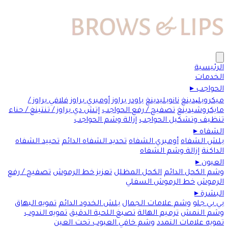
الرئيسية
الخدمات
الحواجب
▸
ميكروبلیدينغ
نانوبليدينغ
باودر براوز
أومبري براوز
فلافي براوز /
مايكروشيدينغ
تصفيح / رفع الحواجب
إتش دي براوز / تنتينغ / حناء
تنظيف وتشكيل الحواجب
إزالة وشم الحواجب
الشفاه
▸
بلش الشفاه
أومبري الشفاه
تحديد الشفاه الدائم
تحييد الشفاه
الداكنة
إزالة وشم الشفاه
العيون
▸
وشم الكحل الدائم
الكحل المظلل
تعزيز خط الرموش
تصفيح / رفع
الرموش
خط الرموش السفلي
البشرة
▸
بي بي جلو
وشم علامات الجمال
بلش الخدود الدائم
تمويه البهاق
وشم النمش
ترميم الهالة
تصبغ اللحية الدقيق
تمويه الندوب
تمويه علامات التمدد
وشم خافي العيوب تحت العين