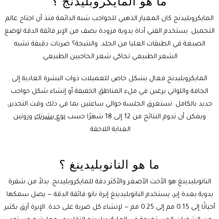
ما هو المايكروبليدنج ؟
المايكروبليدنج
كان المعيار الذهبي للحواجب شبه الدائمة منذ أن اجتاح عالم
التجميل. يستخدم الفني أداة يدوية مزودة بصف من الإبر فائقة الدقة لوضع
الصبغة في الطبقات العليا من الجلد. والنتيجة؟ ضربات دقيقة تشبه
الشعر الطبيعي تحاكي شعر الحاجبين الطبيعي.
المايكروبليدنج فعال بشكل خاص للعميلات ذوات البشرة العادية إلى
الجافة واللواتي يرغبن في ملء المناطق الخفيفة أو إنشاء شكل حواجب
جديد بالكامل. تستغرق الجلسة حوالي ساعتين بما في ذلك وقت التخدير،
ويمكن أن تدوم النتائج من 12 إلى 18 شهرًا حسب
نوع بشرتكِ
وروتين
العناية اللاحقة.
ما هو النانوبليدينغ ؟
النانوبليدينغ
هو الأخت الأصغر والأكثر دقة للمايكروبليدنج. بدلاً من شفرة
يدوية بعدة إبر، يستخدم النانوبليدينغ إبرة نانو فائقة الدقة — يصل سمكها
أحيانًا إلى 0.15 مم إلى 0.25 مم — لإنشاء كل ضربة على حدة. الإبرة أرق بكثير