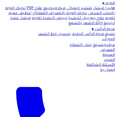
الوجه
▸
هايدرا فيشل
تقشير كيميائي
ميكرونيدلينغ
علاج PRP
تدليك الوجه
بالنحت الشدقي
تدليك الوجه بالتصريف اللمفاوي
تنظيف عميق
للوجه
علاج بيوريبيل للبشرة
تبييض البشرة للوجه
فيشل مميز
ثريدينغ
إزالة الشعر بالشمع
فروة الرأس
▸
تصبغ فروة الرأس الدقيق
تحسين خط الشعر
الدورات
ميكروبلیدينغ
بلش الشفاه
المعرض
المدونة
المتجر
الأسئلة الشائعة
اتصل بنا