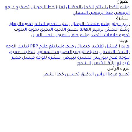
العيون
وشم الكحل الدائم
الكحل المظلل
تعزيز خط الرموش
تصفيح / رفع
الرموش
خط الرموش السفلي
البشرة
بي بي جلو
وشم علامات الجمال
بلش الخدود الدائم
تمويه البهاق
وشم النمش
ترميم الهالة
تصبغ اللحية الدقيق
تمويه الندوب
تمويه علامات التمدد
وشم خافي العيوب تحت العين
الوجه
هايدرا فيشل
تقشير كيميائي
ميكرونيدلينغ
علاج PRP
تدليك الوجه
بالنحت الشدقي
تدليك الوجه بالتصريف اللمفاوي
تنظيف عميق
للوجه
علاج بيوريبيل للبشرة
تبييض البشرة للوجه
فيشل مميز
ثريدينغ
إزالة الشعر بالشمع
فروة الرأس
تصبغ فروة الرأس الدقيق
تحسين خط الشعر