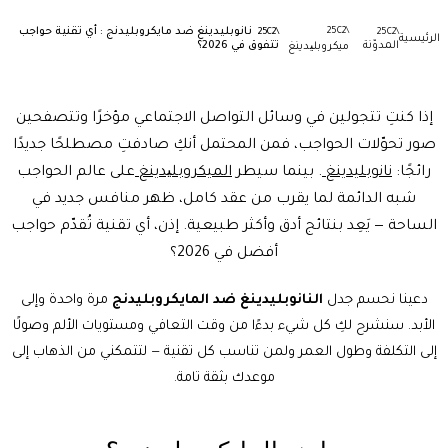
نانوبليدينغ ضد مايكروبليدنج : أي تقنية حواجب
الرئيسية
المدوّنة
تتفوق في 2026؟
ميكروبلیدينغ
إذا كنتِ تتجولين في وسائل التواصل الاجتماعي مؤخرًا وتتصفحين
صور تحوّلات الحواجب، فمن المحتمل أنكِ صادفتِ مصطلحًا جديدًا
رائجًا:
نانوبليدينغ
. بينما سيطر
الميكروبلیدينغ
على عالم الحواجب
شبه الدائمة لما يقرب من عقد كامل، ظهر منافس جديد في
الساحة — يَعِد بنتائج أدق وأكثر طبيعية. إذن، أي تقنية تُقدّم حواجب
أفضل في 2026؟
دعينا نحسم جدل
النانوبليدينغ
ضد
المايكروبليدنج
مرة واحدة وإلى
الأبد. سنشرح لكِ كل شيء بدءًا من وقت التعافي ومستويات الألم وصولًا
إلى التكلفة وطول العمر ولمن تناسب كل تقنية — لتتمكني من الذهاب إلى
موعدك بثقة تامة.