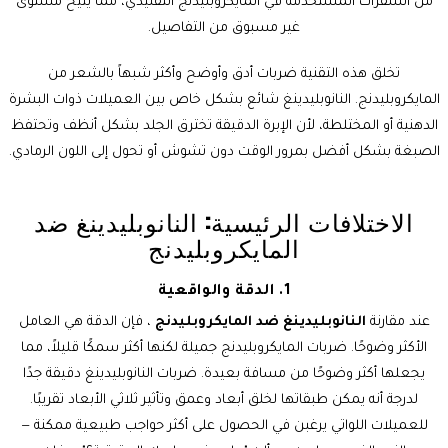
من الشفرات المستخدمة في المايكروبليدنج التقليدي، مما يتيح مستوى
غير مسبوق من التفاصيل.
تخلق هذه التقنية ضربات أدق وأوضح وأكثر شبهاً بالشعر من
المايكروبليدنج. النانوبليدينغ شائع بشكل خاص بين العميلات ذوات البشرة
الدهنية أو المختلطة، لأن الإبرة الدقيقة تخترق الجلد بشكل أنظف وتحتفظ
الصبغة بشكل أفضل بمرور الوقت دون تشوش أو تحول إلى اللون الرمادي.
الاختلافات الرئيسية: النانوبليدينغ ضد
المايكروبليدنج
1. الدقة والواقعية
عند مقارنة
النانوبليدينغ ضد المايكروبليدنج
، فإن الدقة هي العامل
الأكثر وضوحًا. ضربات المايكروبليدنج جميلة لكنها أكثر سمكًا قليلاً، مما
يجعلها أكثر وضوحًا من مسافة بعيدة. ضربات النانوبليدينغ دقيقة جدًا
لدرجة أنه يمكن طبقاتها لخلق أبعاد وعمق وتأثير ثلاثي الأبعاد تقريبًا.
للعميلات اللواتي يرغبن في الحصول على أكثر حواجب طبيعية ممكنة —