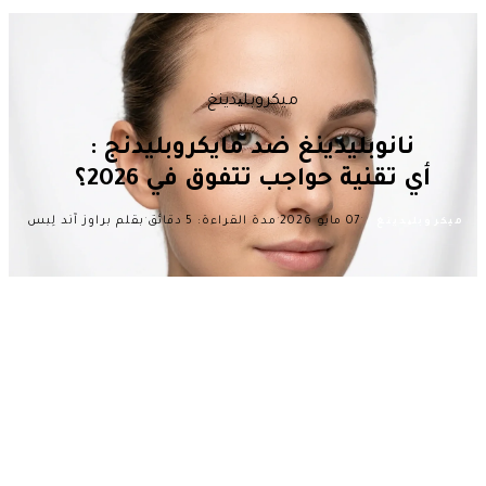
ميكروبلیدينغ
نانوبليدينغ ضد مايكروبليدنج :
أي تقنية حواجب تتفوق في 2026؟
·
·
·
07 مايو 2026
مدة القراءة: 5 دقائق
بقلم براوز آند لِبس
ميكروبلیدينغ