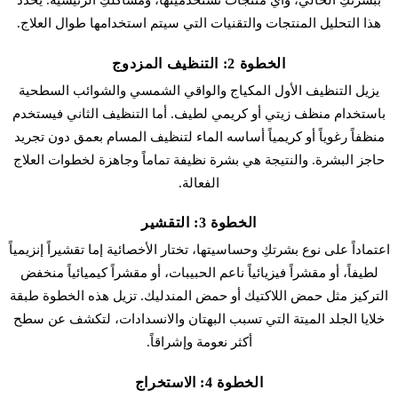
ببشرتكِ الحالي، وأي منتجات تستخدمينها، ومشاكلكِ الرئيسية. يحدد
هذا التحليل المنتجات والتقنيات التي سيتم استخدامها طوال العلاج.
الخطوة 2: التنظيف المزدوج
يزيل التنظيف الأول المكياج والواقي الشمسي والشوائب السطحية
باستخدام منظف زيتي أو كريمي لطيف. أما التنظيف الثاني فيستخدم
منظفاً رغوياً أو كريمياً أساسه الماء لتنظيف المسام بعمق دون تجريد
حاجز البشرة. والنتيجة هي بشرة نظيفة تماماً وجاهزة لخطوات العلاج
الفعالة.
الخطوة 3: التقشير
اعتماداً على نوع بشرتكِ وحساسيتها، تختار الأخصائية إما تقشيراً إنزيمياً
لطيفاً، أو مقشراً فيزيائياً ناعم الحبيبات، أو مقشراً كيميائياً منخفض
التركيز مثل حمض اللاكتيك أو حمض المندليك. تزيل هذه الخطوة طبقة
خلايا الجلد الميتة التي تسبب البهتان والانسدادات، لتكشف عن سطح
أكثر نعومة وإشراقاً.
الخطوة 4: الاستخراج