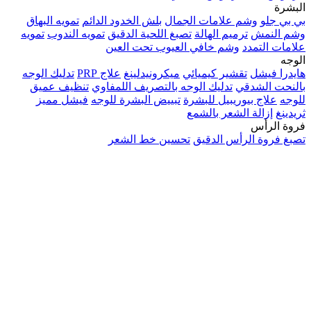
البشرة
بي بي جلو
وشم علامات الجمال
بلش الخدود الدائم
تمويه البهاق
وشم النمش
ترميم الهالة
تصبغ اللحية الدقيق
تمويه الندوب
تمويه
علامات التمدد
وشم خافي العيوب تحت العين
الوجه
هايدرا فيشل
تقشير كيميائي
ميكرونيدلينغ
علاج PRP
تدليك الوجه
بالنحت الشدقي
تدليك الوجه بالتصريف اللمفاوي
تنظيف عميق
للوجه
علاج بيوريبيل للبشرة
تبييض البشرة للوجه
فيشل مميز
ثريدينغ
إزالة الشعر بالشمع
فروة الرأس
تصبغ فروة الرأس الدقيق
تحسين خط الشعر