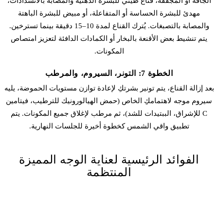
الجافة أو المجففة، قناع طيني للبشرة الدهنية والمصابة بالانسدادات،
مهدئ للبشرة الحساسة أو المتفاعلة، أو مبيض للبشرة الباهتة
والمصابة بالتصبغات. يُترك القناع لمدة 10–15 دقيقة بينما تسترخين.
يتم تنشيط بعض الأقنعة بالبخار أو الكمادات الدافئة لتعزيز امتصاص
المكونات.
الخطوة 7: التونر، السيروم، والمرطب
بعد إزالة القناع، يتم تونير بشرتكِ لإعادة توازن مستويات الحموضة، يليه
سيروم موجه لاهتمامكِ الخاص (حمض الهيالورونيك للترطيب، فيتامين
C للإشراق، الببتيدات للشد)، ثم مرطب لإغلاق جميع المكونات. يتم
تطبيق واقي الشمس كخطوة أخيرة للجلسات النهارية.
الفوائد الرئيسية لعناية الوجه المميزة
المنتظمة
التنظيف العميق
— الاستخراج الاحترافي والتنظيف المزدوج يزيلان
الشوائب التي لا تستطيع العناية المنزلية معالجتها بالكامل، مما يمنع
انسداد المسام والتراكمات