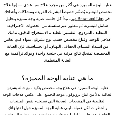
عناية الوجه المميزة هي أكثر من مجرد علاج سبا عادي — إنها علاج
مخصص للبشرة يُصمَّم خصيصاً لبشرتكِ الفريدة ومشاكلكِ وأهدافكِ.
في
Brows and Lips دبي
، تبدأ كل جلسة عناية وجه مميزة بتحليل
شامل للبشرة، ثم تتطور عبر سلسلة من الخطوات الاحترافية:
التنظيف المزدوج، التقشير اللطيف، الاستخراج الدقيق، تدليك
علاجي للوجه، وقناع مخصص حسب نوع بشرتكِ. سواء كنتِ تعانين
من انسداد المسام، الجفاف، البهتان، أو الحساسية، فإن العناية
المخصصة تمنحكِ نتائج مرئية في جلسة واحدة وفوائد تراكمية مع
العناية المنتظمة.
ما هي عناية الوجه المميزة؟
عناية الوجه المميزة هي علاج وجه مخصص يتكيف مع حالة بشرتكِ
الحالية بدلاً من اتباع بروتوكول موحد للجميع. على عكس علاجات الوجه
التقليدية في المنتجعات الصحية التي تستخدم نفس المنتجات
والخطوات لكل عميلة، تُبنى عناية الوجه المميزة حول احتياجاتكِ
الخاصة بعد تحليل شامل لنوع بشرتكِ وملمسها ومستويات الترطيب