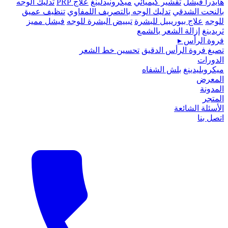
هايدرا فيشل
تقشير كيميائي
ميكرونيدلينغ
علاج PRP
تدليك الوجه
بالنحت الشدقي
تدليك الوجه بالتصريف اللمفاوي
تنظيف عميق
للوجه
علاج بيوريبيل للبشرة
تبييض البشرة للوجه
فيشل مميز
ثريدينغ
إزالة الشعر بالشمع
فروة الرأس
▸
تصبغ فروة الرأس الدقيق
تحسين خط الشعر
الدورات
ميكروبلیدينغ
بلش الشفاه
المعرض
المدونة
المتجر
الأسئلة الشائعة
اتصل بنا