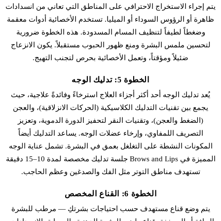
يتم إجراء الاستخراج الاحترافي على المناطق التي تعاني من انسدادات
ظاهرة أو الرؤوس السوداء أو الميليا. تستخدم الأخصائية أدوات معقمة
وضغطاً لطيفاً لتنظيف المسام المسدودة. هذه الخطوة ضرورية
لتحسين ملمس البشرة ومنع ظهور الحبوب مستقبلاً. يكون الانزعاج
ضئيلاً ومؤقتاً، وتعمل الأخصائية بحرص لتجنب التهيج.
الخطوة 5: تدليك الوجه
يُعد تدليك الوجه أحد أكثر أجزاء العلاج استرخاءً وفائدةً علاجية، حيث
يجمع بين تقنيات التدليك الكلاسيكية (الحركات الانزلاقية)، والعجن
(الضغط والعجن)، وتقنيات النقر لتحفيز الدورة الدموية، وتعزيز
التصريف اللمفاوي، وإرخاء عضلات الوجه. يساعد التدليك أيضاً
المكونات النشطة على التغلغل بعمق في البشرة. تشمل عناية الوجه
المميزة في Brows and Lips جلسة تدليك مخصصة لمدة 10–15 دقيقة
تستهدف مناطق التوتر مثل الفك والصدغين وعظم الحاجب.
الخطوة 6: القناع المخصص
يتم وضع قناع مستهدف حسب احتياجات بشرتكِ — مرطب للبشرة