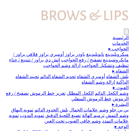
الرئيسية
الخدمات
الحواجب
▸
ميكروبلیدينغ
نانوبليدينغ
باودر براوز
أومبري براوز
فلافي براوز /
مايكروشيدينغ
تصفيح / رفع الحواجب
إتش دي براوز / تنتينغ / حناء
تنظيف وتشكيل الحواجب
إزالة وشم الحواجب
الشفاه
▸
بلش الشفاه
أومبري الشفاه
تحديد الشفاه الدائم
تحييد الشفاه
الداكنة
إزالة وشم الشفاه
العيون
▸
وشم الكحل الدائم
الكحل المظلل
تعزيز خط الرموش
تصفيح / رفع
الرموش
خط الرموش السفلي
البشرة
▸
بي بي جلو
وشم علامات الجمال
بلش الخدود الدائم
تمويه البهاق
وشم النمش
ترميم الهالة
تصبغ اللحية الدقيق
تمويه الندوب
تمويه
علامات التمدد
وشم خافي العيوب تحت العين
الوجه
▸