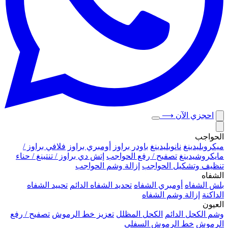
احجزي الآن
⟶
الحواجب
ميكروبلیدينغ
نانوبليدينغ
باودر براوز
أومبري براوز
فلافي براوز /
مايكروشيدينغ
تصفيح / رفع الحواجب
إتش دي براوز / تنتينغ / حناء
تنظيف وتشكيل الحواجب
إزالة وشم الحواجب
الشفاه
بلش الشفاه
أومبري الشفاه
تحديد الشفاه الدائم
تحييد الشفاه
الداكنة
إزالة وشم الشفاه
العيون
وشم الكحل الدائم
الكحل المظلل
تعزيز خط الرموش
تصفيح / رفع
الرموش
خط الرموش السفلي