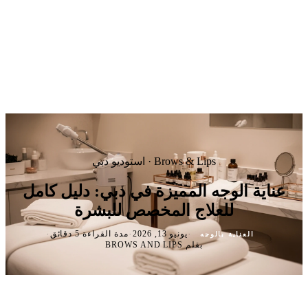
Brows & Lips · استوديو دبي
عناية الوجه المميزة في دبي: دليل كامل
للعلاج المخصص للبشرة
·
·
·
يونيو 13, 2026
مدة القراءة 5 دقائق
العناية بالوجه
بقلم BROWS AND LIPS