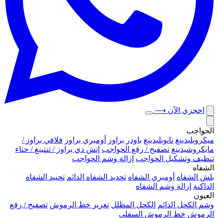
احجزي الآن
⟶
الحواجب
ميكروبلیدينغ
نانوبليدينغ
باودر براوز
أومبري براوز
فلافي براوز /
مايكروشيدينغ
تصفيح / رفع الحواجب
إتش دي براوز / تنتينغ / حناء
تنظيف وتشكيل الحواجب
إزالة وشم الحواجب
الشفاه
بلش الشفاه
أومبري الشفاه
تحديد الشفاه الدائم
تحييد الشفاه
الداكنة
إزالة وشم الشفاه
العيون
وشم الكحل الدائم
الكحل المظلل
تعزيز خط الرموش
تصفيح / رفع
الرموش
خط الرموش السفلي