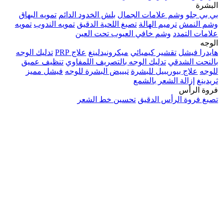
البشرة
بي بي جلو
وشم علامات الجمال
بلش الخدود الدائم
تمويه البهاق
وشم النمش
ترميم الهالة
تصبغ اللحية الدقيق
تمويه الندوب
تمويه
علامات التمدد
وشم خافي العيوب تحت العين
الوجه
هايدرا فيشل
تقشير كيميائي
ميكرونيدلينغ
علاج PRP
تدليك الوجه
بالنحت الشدقي
تدليك الوجه بالتصريف اللمفاوي
تنظيف عميق
للوجه
علاج بيوريبيل للبشرة
تبييض البشرة للوجه
فيشل مميز
ثريدينغ
إزالة الشعر بالشمع
فروة الرأس
تصبغ فروة الرأس الدقيق
تحسين خط الشعر