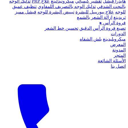
هايدرا فيشل
تقشير كيميائي
ميكرونيدلينغ
علاج PRP
تدليك الوجه
بالنحت الشدقي
تدليك الوجه بالتصريف اللمفاوي
تنظيف عميق
للوجه
علاج بيوريبيل للبشرة
تبييض البشرة للوجه
فيشل مميز
ثريدينغ
إزالة الشعر بالشمع
فروة الرأس
▸
تصبغ فروة الرأس الدقيق
تحسين خط الشعر
الدورات
ميكروبلیدينغ
بلش الشفاه
المعرض
المدونة
المتجر
الأسئلة الشائعة
اتصل بنا