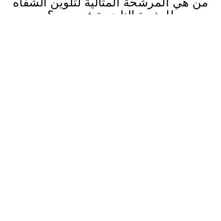
من هي المرشحة المثالية لتلوين الشفاه
للبشرة الناضجة في دبي؟
مثالية للعميلات اللواتي يرغبن في:
تحسين الملامح الطبيعية
روتين جمالي منخفض الصيانة
نتائج تدوم طويلاً
خدمة احترافية ومعتمدة
نصائح العناية بعد الجلسة
حافظي على نظافة المنطقة وترطيبها
تجنبي لمس المنطقة أو حكها
توقفي عن وضع المكياج على المنطقة المعالجة لمدة 7-10 أيام
تجنبي السباحة والساونا لمدة أسبوعين
استخدمي واقي الشمس بعد الشفاء