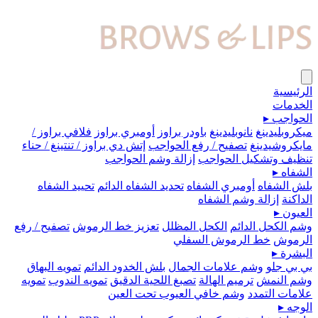
الرئيسية
الخدمات
الحواجب
▸
ميكروبلیدينغ
نانوبليدينغ
باودر براوز
أومبري براوز
فلافي براوز /
مايكروشيدينغ
تصفيح / رفع الحواجب
إتش دي براوز / تنتينغ / حناء
تنظيف وتشكيل الحواجب
إزالة وشم الحواجب
الشفاه
▸
بلش الشفاه
أومبري الشفاه
تحديد الشفاه الدائم
تحييد الشفاه
الداكنة
إزالة وشم الشفاه
العيون
▸
وشم الكحل الدائم
الكحل المظلل
تعزيز خط الرموش
تصفيح / رفع
الرموش
خط الرموش السفلي
البشرة
▸
بي بي جلو
وشم علامات الجمال
بلش الخدود الدائم
تمويه البهاق
وشم النمش
ترميم الهالة
تصبغ اللحية الدقيق
تمويه الندوب
تمويه
علامات التمدد
وشم خافي العيوب تحت العين
الوجه
▸