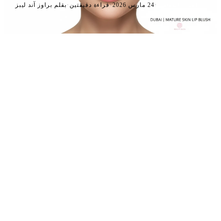
·
·
·
24 مارس 2026
قراءة دقيقتين
بقلم براوز آند ليبز
تلوين الشفاه