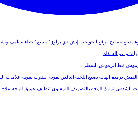
شيدينغ
تصفيح / رفع الحواجب
إتش دي براوز / تنتينغ / حناء
تنظيف وتشك
زالة وشم الشفاه
لرموش
خط الرموش السفلي
النمش
ترميم الهالة
تصبغ اللحية الدقيق
تمويه الندوب
تمويه علامات الت
نحت الشدقي
تدليك الوجه بالتصريف اللمفاوي
تنظيف عميق للوجه
علاج ب