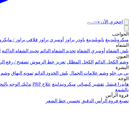
احجزي الآن
⟶
الحواجب
ميكروبلیدينغ
نانوبليدينغ
باودر براوز
أومبري براوز
فلافي براوز / مايكرو
الشفاه
بلش الشفاه
أومبري الشفاه
تحديد الشفاه الدائم
تحييد الشفاه الداكنة
إ
العيون
وشم الكحل الدائم
الكحل المظلل
تعزيز خط الرموش
تصفيح / رفع ا
البشرة
بي بي جلو
وشم علامات الجمال
بلش الخدود الدائم
تمويه البهاق
وشم 
الوجه
هايدرا فيشل
تقشير كيميائي
ميكرونيدلينغ
علاج PRP
تدليك الوجه بال
بالشمع
فروة الرأس
تصبغ فروة الرأس الدقيق
تحسين خط الشعر