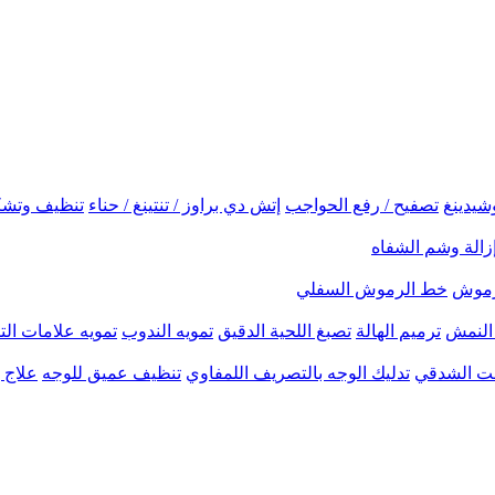
شيدينغ
تصفيح / رفع الحواجب
إتش دي براوز / تنتينغ / حناء
تنظيف وتشك
زالة وشم الشفاه
لرموش
خط الرموش السفلي
النمش
ترميم الهالة
تصبغ اللحية الدقيق
تمويه الندوب
تمويه علامات الت
نحت الشدقي
تدليك الوجه بالتصريف اللمفاوي
تنظيف عميق للوجه
علاج ب