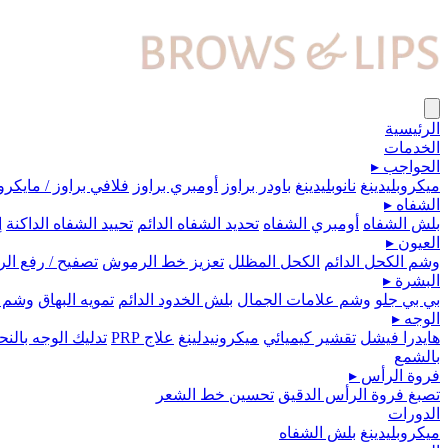
الرئيسية
الخدمات
الحواجب
▸
ميكروبلیدينغ
نانوبليدينغ
باودر براوز
أومبري براوز
فلافي براوز / مايكرو
الشفاه
▸
بلش الشفاه
أومبري الشفاه
تحديد الشفاه الدائم
تحييد الشفاه الداكنة
إ
العيون
▸
وشم الكحل الدائم
الكحل المظلل
تعزيز خط الرموش
تصفيح / رفع ا
البشرة
▸
بي بي جلو
وشم علامات الجمال
بلش الخدود الدائم
تمويه البهاق
وشم 
الوجه
▸
هايدرا فيشل
تقشير كيميائي
ميكرونيدلينغ
علاج PRP
تدليك الوجه بال
بالشمع
فروة الرأس
▸
تصبغ فروة الرأس الدقيق
تحسين خط الشعر
الدورات
ميكروبلیدينغ
بلش الشفاه