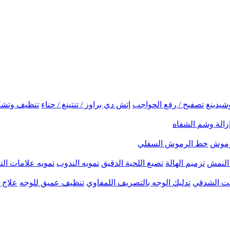
شيدينغ
تصفيح / رفع الحواجب
إتش دي براوز / تنتينغ / حناء
تنظيف وتشك
زالة وشم الشفاه
لرموش
خط الرموش السفلي
النمش
ترميم الهالة
تصبغ اللحية الدقيق
تمويه الندوب
تمويه علامات الت
نحت الشدقي
تدليك الوجه بالتصريف اللمفاوي
تنظيف عميق للوجه
علاج ب