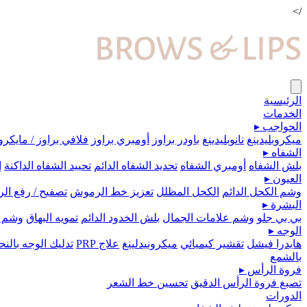
/>
الرئيسية
الخدمات
الحواجب
▸
ميكروبلیدينغ
نانوبليدينغ
باودر براوز
أومبري براوز
فلافي براوز / مايكرو
الشفاه
▸
بلش الشفاه
أومبري الشفاه
تحديد الشفاه الدائم
تحييد الشفاه الداكنة
إ
العيون
▸
وشم الكحل الدائم
الكحل المظلل
تعزيز خط الرموش
تصفيح / رفع ا
البشرة
▸
بي بي جلو
وشم علامات الجمال
بلش الخدود الدائم
تمويه البهاق
وشم 
الوجه
▸
هايدرا فيشل
تقشير كيميائي
ميكرونيدلينغ
علاج PRP
تدليك الوجه بال
بالشمع
فروة الرأس
▸
تصبغ فروة الرأس الدقيق
تحسين خط الشعر
الدورات