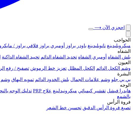
احجزي الآن
⟶
الحواجب
ميكروبلیدينغ
نانوبليدينغ
باودر براوز
أومبري براوز
فلافي براوز / مايكرو
الشفاه
بلش الشفاه
أومبري الشفاه
تحديد الشفاه الدائم
تحييد الشفاه الداكنة
إ
العيون
وشم الكحل الدائم
الكحل المظلل
تعزيز خط الرموش
تصفيح / رفع ا
البشرة
بي بي جلو
وشم علامات الجمال
بلش الخدود الدائم
تمويه البهاق
وشم 
الوجه
هايدرا فيشل
تقشير كيميائي
ميكرونيدلينغ
علاج PRP
تدليك الوجه بال
بالشمع
فروة الرأس
تصبغ فروة الرأس الدقيق
تحسين خط الشعر