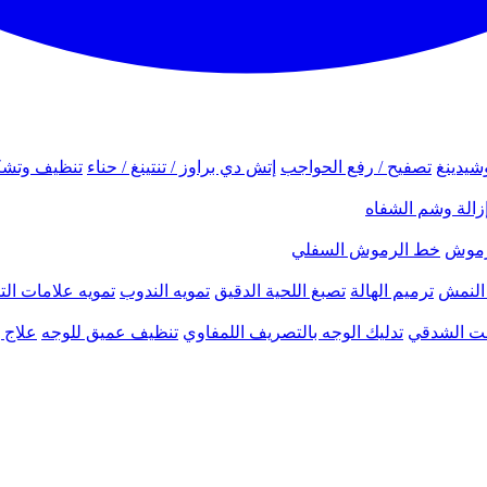
شيدينغ
تصفيح / رفع الحواجب
إتش دي براوز / تنتينغ / حناء
تنظيف وتشك
زالة وشم الشفاه
لرموش
خط الرموش السفلي
النمش
ترميم الهالة
تصبغ اللحية الدقيق
تمويه الندوب
تمويه علامات الت
نحت الشدقي
تدليك الوجه بالتصريف اللمفاوي
تنظيف عميق للوجه
علاج ب