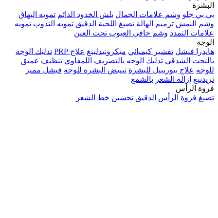
البشرة
بي بي جلو
وشم علامات الجمال
بلش الخدود الدائم
تمويه البهاق
وشم النمش
ترميم الهالة
تصبغ اللحية الدقيق
تمويه الندوب
تمويه
علامات التمدد
وشم خافي العيوب تحت العين
الوجه
هايدرا فيشل
تقشير كيميائي
ميكرونيدلينغ
علاج PRP
تدليك الوجه
بالنحت الشدقي
تدليك الوجه بالتصريف اللمفاوي
تنظيف عميق
للوجه
علاج بيوريبيل للبشرة
تبييض البشرة للوجه
فيشل مميز
ثريدينغ
إزالة الشعر بالشمع
فروة الرأس
تصبغ فروة الرأس الدقيق
تحسين خط الشعر