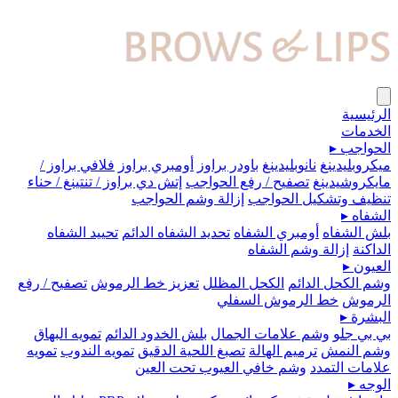
الرئيسية
الخدمات
الحواجب
▸
ميكروبلیدينغ
نانوبليدينغ
باودر براوز
أومبري براوز
فلافي براوز /
مايكروشيدينغ
تصفيح / رفع الحواجب
إتش دي براوز / تنتينغ / حناء
تنظيف وتشكيل الحواجب
إزالة وشم الحواجب
الشفاه
▸
بلش الشفاه
أومبري الشفاه
تحديد الشفاه الدائم
تحييد الشفاه
الداكنة
إزالة وشم الشفاه
العيون
▸
وشم الكحل الدائم
الكحل المظلل
تعزيز خط الرموش
تصفيح / رفع
الرموش
خط الرموش السفلي
البشرة
▸
بي بي جلو
وشم علامات الجمال
بلش الخدود الدائم
تمويه البهاق
وشم النمش
ترميم الهالة
تصبغ اللحية الدقيق
تمويه الندوب
تمويه
علامات التمدد
وشم خافي العيوب تحت العين
الوجه
▸