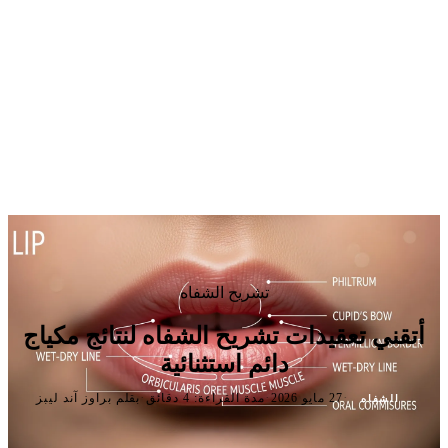
تشريح الشفاه
أتقني تعقيدات تشريح الشفاه لنتائج مكياج
دائم استثنائية
·
·
·
27 مايو 2026
مدة القراءة: 4 دقائق
بقلم براوز آند ليبز
الشفاه