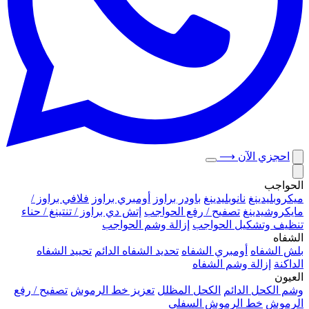
احجزي الآن
⟶
الحواجب
ميكروبلیدينغ
نانوبليدينغ
باودر براوز
أومبري براوز
فلافي براوز /
مايكروشيدينغ
تصفيح / رفع الحواجب
إتش دي براوز / تنتينغ / حناء
تنظيف وتشكيل الحواجب
إزالة وشم الحواجب
الشفاه
بلش الشفاه
أومبري الشفاه
تحديد الشفاه الدائم
تحييد الشفاه
الداكنة
إزالة وشم الشفاه
العيون
وشم الكحل الدائم
الكحل المظلل
تعزيز خط الرموش
تصفيح / رفع
الرموش
خط الرموش السفلي