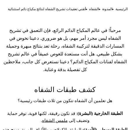
الرئيسية
المدونة
الشفاه
أتقني تعقيدات تشريح الشفاه لنتائج مكياج دائم استثنائية
مرحباً! في عالم المكياج الدائم الرائع، فإن التعمق في تشريح
الشفاه ليس مجرد أمر مهم، بل هو ضروري. دعينا نخوض في
المسارات الدقيقة لتركيبة الشفاه، رحلة تعد بنتائج مبهرة وجميلة
بشكل طبيعي. هل أنت مستعدة للغوص عميقاً في عالم تشريح
الشفاه لفنانات المكياج الدائم؟ دعينا نستعرض كل جانب، ملاحظين
كل تفصيلة بدقة وعناية.
كشف طبقات الشفاه
هل تعلمين أن الشفاه تتكون من ثلاث طبقات رئيسية؟
الطبقة الخارجية (البشرة)
: قد تكون رقيقة، لكنها قوية، توفر حماية
وتضيف إلى
ملمس الشفاه
.
الطبقة الوسطى (الأدمة)
: المليئة بالكولاجين والألياف المرنة، تمنح هذه