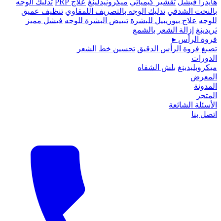
هايدرا فيشل
تقشير كيميائي
ميكرونيدلينغ
علاج PRP
تدليك الوجه
بالنحت الشدقي
تدليك الوجه بالتصريف اللمفاوي
تنظيف عميق
للوجه
علاج بيوريبيل للبشرة
تبييض البشرة للوجه
فيشل مميز
ثريدينغ
إزالة الشعر بالشمع
فروة الرأس
▸
تصبغ فروة الرأس الدقيق
تحسين خط الشعر
الدورات
ميكروبلیدينغ
بلش الشفاه
المعرض
المدونة
المتجر
الأسئلة الشائعة
اتصل بنا