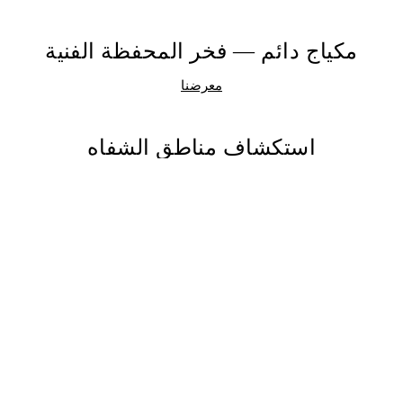
مكياج دائم — فخر المحفظة الفنية
معرضنا
استكشاف مناطق الشفاه
الجزء الجاف والجزء الرطب من الشفة الحمراء (Vermilion)
:
الجزء الجاف
: يشبه الجلد ويكون مرئياً خارج الفم.
الجزء الرطب
: يقع داخل الفم، وهو رطب ومخاطي في المقام الأول.
الصواران الفمويان (Oral Commissures)
: حيث تلتقي الشفة العليا
والسفلى، ضروري لتحديد شكل الشفاه وأبعادها.
تقنيات متقدمة لتطبيق مكياج دائم لا تشوبه
شائبة