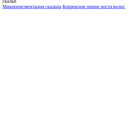
скальп
Микропигментация скальпа
Коррекция линии роста волос