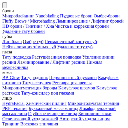
брови
Микроблейдинг
Nanoblading
Пудровые брови
Омбре-брови
Fluffy Brows / Microshading
Ламинирование / Лифтинг бровей
HD брови / Тинтинг / Хна
Чистка и коррекция бровей
Удаление тату бровей
губы
Лип блаш
Омбре губ
Перманентный контур губ
Нейтрализация тёмных губ
Удаление тату губ
глаза
Тату подводка
Растушёванная подводка
Усиление линии
ресниц
Ламинирование / Лифтинг ресниц
Нижняя
межресничка
кожа
BB Glow
Тату родинок
Перманентный румянец
Камуфляж
витилиго
Тату веснушек
Реставрация ареолы
Микропигментация бороды
Камуфляж шрамов
Камуфляж
растяжек
Тату-консилер под глазами
лицо
HydraFacial
Химический пилинг
Микроигольчатая терапия
PRP-терапия
Буккальный массаж лица
Лимфодренажный
массаж лица
Глубокое очищение лица
Биопилинг кожи
Осветляющий уход за кожей
Авторский уход за лицом
Тридинг
Восковая эпиляция