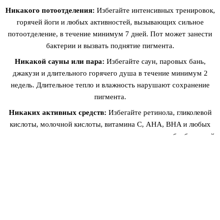
Никакого потоотделения:
Избегайте интенсивных тренировок,
горячей йоги и любых активностей, вызывающих сильное
потоотделение, в течение минимум 7 дней. Пот может занести
бактерии и вызвать поднятие пигмента.
Никакой сауны или пара:
Избегайте саун, паровых бань,
джакузи и длительного горячего душа в течение минимум 2
недель. Длительное тепло и влажность нарушают сохранение
пигмента.
Никаких активных средств:
Избегайте ретинола, гликолевой
кислоты, молочной кислоты, витамина С, AHA, BHA и любых
отшелушивающих или активных ингредиентов на обработанной
области в течение минимум 2–3 недель.
Не царапайте и не ковыряйте:
Не трогайте, не царапайте, не
трите и не ковыряйте обработанную область. Сдирание чешуек
может удалить пигмент и вызвать рубцевание.
Никаких косметологических процедур:
Избегайте
профессиональных чисток, микродермабразии, химических