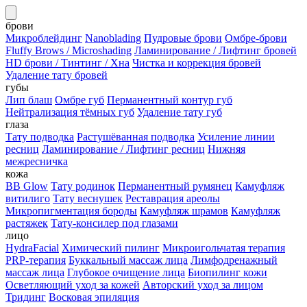
брови
Микроблейдинг
Nanoblading
Пудровые брови
Омбре-брови
Fluffy Brows / Microshading
Ламинирование / Лифтинг бровей
HD брови / Тинтинг / Хна
Чистка и коррекция бровей
Удаление тату бровей
губы
Лип блаш
Омбре губ
Перманентный контур губ
Нейтрализация тёмных губ
Удаление тату губ
глаза
Тату подводка
Растушёванная подводка
Усиление линии
ресниц
Ламинирование / Лифтинг ресниц
Нижняя
межресничка
кожа
BB Glow
Тату родинок
Перманентный румянец
Камуфляж
витилиго
Тату веснушек
Реставрация ареолы
Микропигментация бороды
Камуфляж шрамов
Камуфляж
растяжек
Тату-консилер под глазами
лицо
HydraFacial
Химический пилинг
Микроигольчатая терапия
PRP-терапия
Буккальный массаж лица
Лимфодренажный
массаж лица
Глубокое очищение лица
Биопилинг кожи
Осветляющий уход за кожей
Авторский уход за лицом
Тридинг
Восковая эпиляция