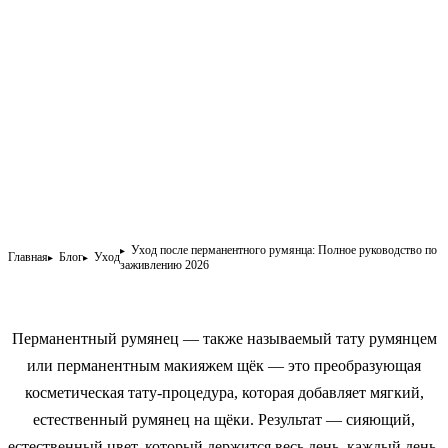
Уход после перманентного румянца: Полное руководство по
Главная
Блог
Уход
заживлению 2026
Перманентный румянец — также называемый тату румянцем
или перманентным макияжем щёк — это преобразующая
косметическая тату-процедура, которая добавляет мягкий,
естественный румянец на щёки. Результат — сияющий,
естественный цвет, который держится весь день, каждый день,