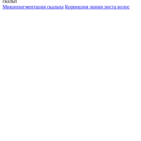
скальп
Микропигментация скальпа
Коррекция линии роста волос