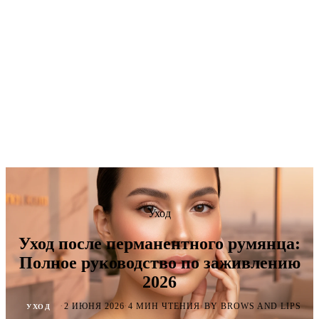
Уход
Уход после перманентного румянца:
Полное руководство по заживлению
2026
·
·
·
2 ИЮНЯ 2026
4 МИН ЧТЕНИЯ
BY BROWS AND LIPS
УХОД