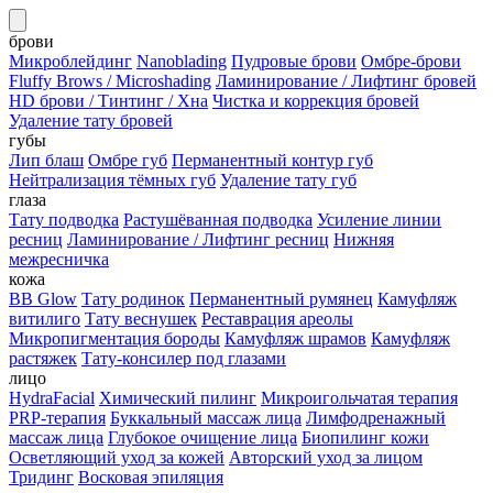
брови
Микроблейдинг
Nanoblading
Пудровые брови
Омбре-брови
Fluffy Brows / Microshading
Ламинирование / Лифтинг бровей
HD брови / Тинтинг / Хна
Чистка и коррекция бровей
Удаление тату бровей
губы
Лип блаш
Омбре губ
Перманентный контур губ
Нейтрализация тёмных губ
Удаление тату губ
глаза
Тату подводка
Растушёванная подводка
Усиление линии
ресниц
Ламинирование / Лифтинг ресниц
Нижняя
межресничка
кожа
BB Glow
Тату родинок
Перманентный румянец
Камуфляж
витилиго
Тату веснушек
Реставрация ареолы
Микропигментация бороды
Камуфляж шрамов
Камуфляж
растяжек
Тату-консилер под глазами
лицо
HydraFacial
Химический пилинг
Микроигольчатая терапия
PRP-терапия
Буккальный массаж лица
Лимфодренажный
массаж лица
Глубокое очищение лица
Биопилинг кожи
Осветляющий уход за кожей
Авторский уход за лицом
Тридинг
Восковая эпиляция