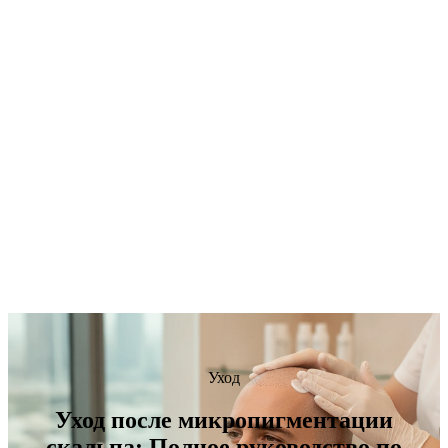
Уход
Уход после микропигментации
скальпа: Полное руководство по