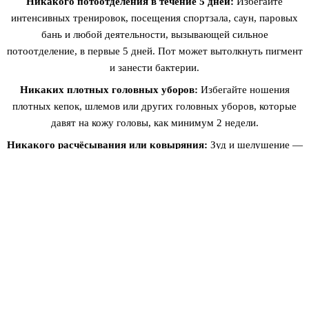
Никакого потоотделения в течение 5 дней:
Избегайте
интенсивных тренировок, посещения спортзала, саун, паровых
бань и любой деятельности, вызывающей сильное
потоотделение, в первые 5 дней. Пот может вытолкнуть пигмент
и занести бактерии.
Никаких плотных головных уборов:
Избегайте ношения
плотных кепок, шлемов или других головных уборов, которые
давят на кожу головы, как минимум 2 недели.
Никакого расчёсывания или ковыряния:
Зуд и шелушение —
нормальны. Не расчёсывайте, не ковыряйте и не трите
обработанную область. Дайте чешуйкам отпасть естественно.
Никаких химических обработок в течение 2 недель:
Избегайте окрашивания волос, осветления, химической завивки,
выпрямления или любых других химических процедур для волос
как минимум 2 недели после каждого сеанса.
Никакого плавания или замачивания:
Избегайте бассейнов,
джакузи, океана и длительных ванн как минимум 2 недели. Хлор
и солёная вода могут помешать удержанию пигмента.