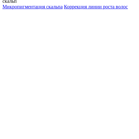
скальп
Микропигментация скальпа
Коррекция линии роста волос