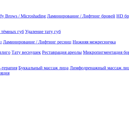
ffy Brows / Microshading
Ламинирование / Лифтинг бровей
HD бр
 тёмных губ
Удаление тату губ
ц
Ламинирование / Лифтинг ресниц
Нижняя межресничка
илиго
Тату веснушек
Реставрация ареолы
Микропигментация бо
-терапия
Буккальный массаж лица
Лимфодренажный массаж ли
ляция