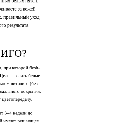
нных белых пятен.
аживаете за кожей
ах, правильный уход
го результата.
ИГО?
 при которой flesh-
 Цель — слить белые
ьном витилиго (без
тимального покрытия.
 цветопередачу.
ет 3–4 недели до
жей имеют решающее