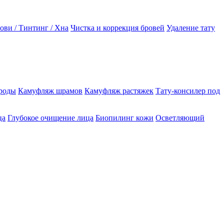
ови / Тинтинг / Хна
Чистка и коррекция бровей
Удаление тату
роды
Камуфляж шрамов
Камуфляж растяжек
Тату-консилер под
ца
Глубокое очищение лица
Биопилинг кожи
Осветляющий