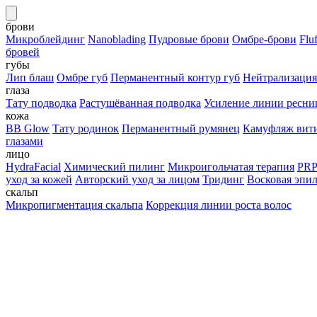
брови
Микроблейдинг
Nanoblading
Пудровые брови
Омбре-брови
Flu
бровей
губы
Лип блаш
Омбре губ
Перманентный контур губ
Нейтрализация
глаза
Тату подводка
Растушёванная подводка
Усиление линии ресни
кожа
BB Glow
Тату родинок
Перманентный румянец
Камуфляж вит
глазами
лицо
HydraFacial
Химический пилинг
Микроигольчатая терапия
PRP
уход за кожей
Авторский уход за лицом
Тридинг
Восковая эпи
скальп
Микропигментация скальпа
Коррекция линии роста волос