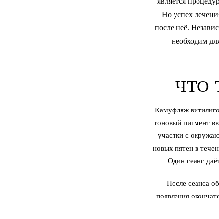
является процеду
Но успех лечения
после неё. Независ
необходим для
ЧТО
Камуфляж витилиг
тоновый пигмент вв
участки с окружаю
новых пятен в течен
Один сеанс даё
После сеанса об
появления окончат