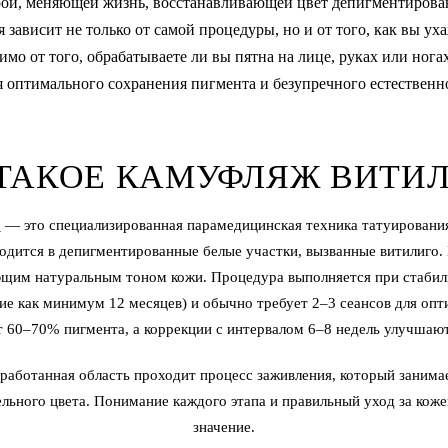
рой, меняющей жизнь, восстанавливающей цвет депигментирова
 зависит не только от самой процедуры, но и от того, как вы ух
имо от того, обрабатываете ли вы пятна на лице, руках или ног
 оптимального сохранения пигмента и безупречного естественно
 ТАКОЕ КАМУФЛЯЖ ВИТИЛ
о
— это специализированная парамедицинская техника татуирования,
одится в депигментированные белые участки, вызванные витилиго.
щим натуральным тоном кожи. Процедура выполняется при стабил
ие как минимум 12 месяцев) и обычно требует 2–3 сеансов для оп
т 60–70% пигмента, а коррекции с интервалом 6–8 недель улучшают
работанная область проходит процесс заживления, который занима
ельного цвета. Понимание каждого этапа и правильный уход за ко
значение.