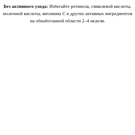
Без активного ухода:
Избегайте ретинола, гликолевой кислоты,
молочной кислоты, витамина C и других активных ингредиентов
на обработанной области 2–4 недели.
Без интенсивного потоотделения:
Избегайте интенсивных
тренировок, вызывающих сильное потоотделение, 7–10 дней.
ОСАЖДЕНИЕ ЦВЕТА: ЧТО
ПРОИСХОДИТ ПОД КОЖЕЙ
В течение первых 2–4 недель пигмент в коже проходит
естественный процесс осаждения. Сразу после процедуры
пигмент находится в верхних слоях кожи и кажется тёмным. По
мере регенерации кожи, клетки обновляются, и часть пигмента
выводится естественным путём — это нормально. К концу
четвёртой недели цвет стабилизируется, и вы увидите
окончательный результат. Именно поэтому так важна коррекция
— она позволяет мастеру восстановить насыщенность там, где