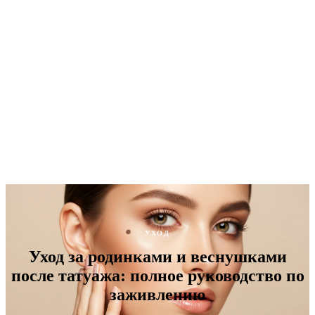
УХОД
Уход за родинками и веснушками
после татуажа: полное руководство по
заживлению