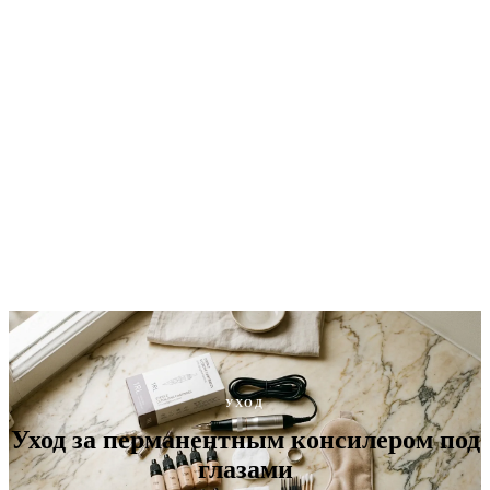
УХОД
Уход за перманентным консилером под
глазами