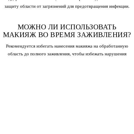
защиту области от загрязнений для предотвращения инфекции.
МОЖНО ЛИ ИСПОЛЬЗОВАТЬ
МАКИЯЖ ВО ВРЕМЯ ЗАЖИВЛЕНИЯ?
Рекомендуется избегать нанесения макияжа на обработанную
область до полного заживления, чтобы избежать нарушения
процесса заживления и риска инфекции.
КАК ЗАЩИТИТЬ КОНСИЛЕР ПОД
ГЛАЗАМИ ОТ СОЛНЦА?
Защита перманентного консилера под глазами от солнца
включает использование солнцезащитного крема с высоким SPF,
ношение солнцезащитных очков на улице и избегание прямого
солнечного воздействия, особенно в часы пиковой активности.