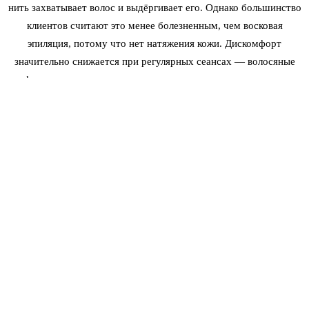
нить захватывает волос и выдёргивает его. Однако большинство
клиентов считают это менее болезненным, чем восковая
эпиляция, потому что нет натяжения кожи. Дискомфорт
значительно снижается при регулярных сеансах — волосяные
фолликулы адаптируются, и вы привыкаете к ощущению.
Типичный сеанс тридинга обеих бровей занимает от 5 до 10
минут, так что любой дискомфорт кратковременен.
Если у вас низкий болевой порог, вы можете попросить мастера
использовать обезболивающий спрей или гель перед
процедурой. В Brows and Lips мы также рекомендуем
записываться на тридинг минимум за 24 часа до любых
процедур по уходу за лицом или
химического пилинга
, чтобы
избежать излишней чувствительности кожи.
УХОД ПОСЛЕ ТРИДИНГА БРОВЕЙ