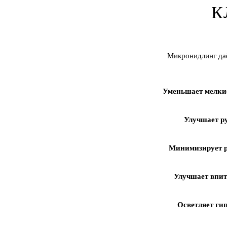
К
Микронидлинг даё
Уменьшает мелки
Улучшает ру
Минимизирует 
Улучшает впит
Осветляет ги