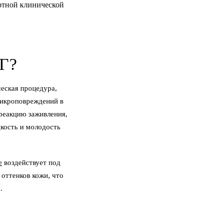
ртной клинической
Г?
ческая процедура,
микроповреждений в
реакцию заживления,
дкость и молодость
е
воздействует под
 оттенков кожи, что
.