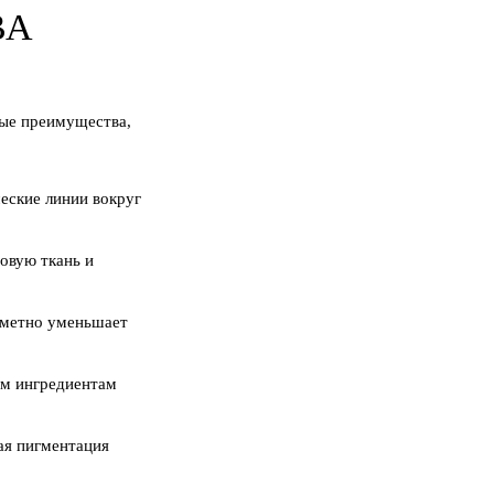
ВА
ные преимущества,
еские линии вокруг
овую ткань и
аметно уменьшает
м ингредиентам
ая пигментация