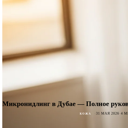
Микронидлинг в Дубае — Полное руков
·
·
31 МАЯ 2026
4 
КОЖА