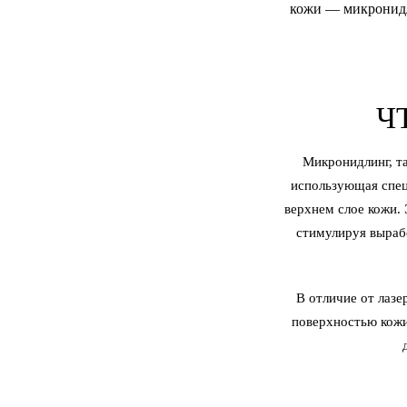
кожи — микронидл
Ч
Микронидлинг, та
использующая спец
верхнем слое кожи.
стимулируя вырабо
В отличие от лаз
поверхностью кожи,