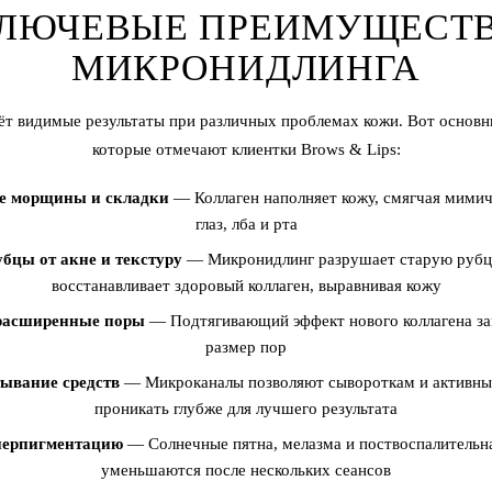
ЛЮЧЕВЫЕ ПРЕИМУЩЕСТ
МИКРОНИДЛИНГА
т видимые результаты при различных проблемах кожи. Вот основ
которые отмечают клиентки Brows & Lips:
е морщины и складки
— Коллаген наполняет кожу, смягчая мимич
глаз, лба и рта
бцы от акне и текстуру
— Микронидлинг разрушает старую рубц
восстанавливает здоровый коллаген, выравнивая кожу
расширенные поры
— Подтягивающий эффект нового коллагена з
размер пор
ывание средств
— Микроканалы позволяют сывороткам и активны
проникать глубже для лучшего результата
перпигментацию
— Солнечные пятна, мелазма и поствоспалительн
уменьшаются после нескольких сеансов