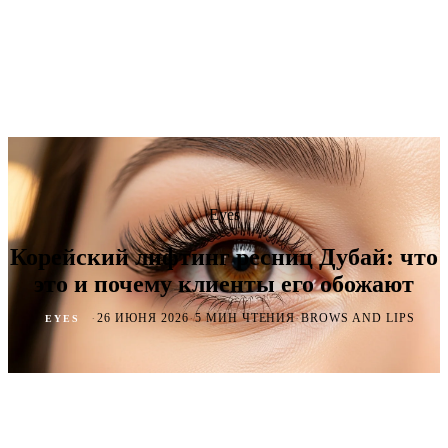
Eyes
Корейский лифтинг ресниц Дубай: что
это и почему клиенты его обожают
·
·
·
26 ИЮНЯ 2026
5 МИН ЧТЕНИЯ
BROWS AND LIPS
EYES