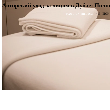
Авторский уход за лицом в Дубае: Пол
·
13 ИЮН
УХОД ЗА ЛИЦОМ