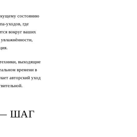
текущему состоянию
па-уходов, где
ится вокруг ваших
я увлажнённости,
ция.
 техники, выходящие
реальном времени в
лает авторский уход
твительной.
 — ШАГ