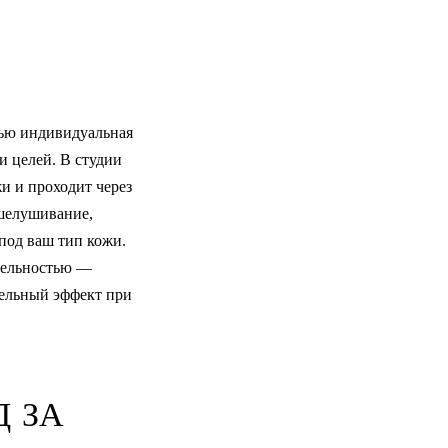
тью индивидуальная
и целей. В студии
и и проходит через
тшелушивание,
под ваш тип кожи.
ительностью —
тельный эффект при
Д ЗА