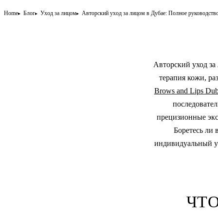
Home
Блог
Уход за лицом
Авторский уход за лицом в Дубае: Полное руководств
Авторский уход за
терапия кожи, ра
Brows and Lips Dub
последовател
прецизионные экс
Боретесь ли 
индивидуальный ух
ЧТО