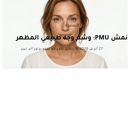
البشرة
نمش PMU: وشم وجه طبيعي المظهر
·
·
·
27 أبريل 2026
10 دقائق للقراءة
بقلم براوز آند ليبز
البشرة