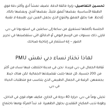
تحسين التفاصيل:
بإبرة فائقة الدقة، نضيف نمشاً أدق وأكثر دقة فوق
الطبقة الأساسية. بعضها أغمق قليلاً، بعضها أفتح، وبعضها بالكاد
يُلاحظ. هذا يخلق العمق والتنوع الذي يجعل العين ترى طبيعة لا تقنية.
الجلسة بأكملها تستغرق من ساعة إلى ساعتين في استوديونا في دبي.
قارني ذلك بسنوات من الرسم اليومي أو الدقائق التي ستقضينها في تحرير
الصور — إنه استثمار في إنتاجية صباحك.
لماذا تختار نساء دبي نمش PMU
ثقافة الجمال في دبي فريدة. نحن في مدينة اختلطت فيها نساء من أكثر
من 200 جنسية، كل منها جلبت تفضيلاتها الجمالية. لكن هناك خيط
يجمعهن: الرغبة في الجمال الطبيعي الذي يتناسب مع متطلبات الحياة
في دبي.
تخيلي يوماً في دبي: حرارة 40 درجة في الخارج، مكيف هواء قوي في الداخل،
رطوبة تذيب المكياج التقليدي بحلول الظهيرة. قد تبدأ المرأة يومها باجتماع