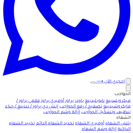
احجزي الآن
⟶
الحواجب
ميكروبلیدينغ
نانوبليدينغ
باودر براوز
أومبري براوز
فلافي براوز /
مايكروشيدينغ
تصفيح / رفع الحواجب
إتش دي براوز / تنتينغ / حناء
تنظيف وتشكيل الحواجب
إزالة وشم الحواجب
الشفاه
بلش الشفاه
أومبري الشفاه
تحديد الشفاه الدائم
تحييد الشفاه
الداكنة
إزالة وشم الشفاه