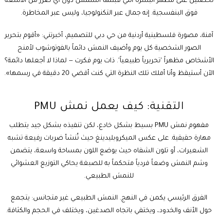
تحصلين على مظهر البشرة التي قبلتها الشمس دون أي ضرر من الأشعة
فوق البنفسجية. إنه جمال عبر التكنولوجيا، وليس عبر المخاطرة.
آمنة، مصورة فلسطينية أردنية من حي دبي للتصميم، أخبرتني: «أقوم بتحرير
الصور الشخصية كل يوم وأضيف النمش دائماً بالفوتوشوب لأمنح
الأشخاص مظهراً 'تحريرياً طبيعياً'. ذات يوم فكرت — لماذا لا أجعلها دائمة؟
الآن أستيقظ وأنا أملك تلك النظرة التي كنت أقضي 20 دقيقة في رسمها».
التقنية: كيف يعمل نمش PMU
مفهوم نمش PMU بسيط بشكل خادع، لكن تنفيذه بشكل جيد يتطلب
مهارة حقيقية. على عكس الميكروبليدينغ حيث تُنشأ ضربات رفيعة تشبه
الشعيرات، أو
تلون الشفاه
حيث يوضع اللون بمساحة واسعة، يتضمن
وشم النمش وضعاً فردياً متحكماً به للصبغة يحاكي التوزيع العشوائي
للنمش الطبيعي.
الفرق الرئيسي يكمن في النهج. النمش الطبيعي غير متجانس: يتجمع
حول الأنف والخدود، ويختفي باتجاه الصدغين، ويختلف في الحجم والكثافة.