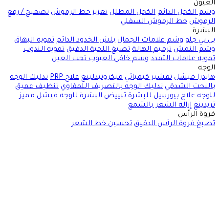
العيون
وشم الكحل الدائم
الكحل المظلل
تعزيز خط الرموش
تصفيح / رفع
الرموش
خط الرموش السفلي
البشرة
بي بي جلو
وشم علامات الجمال
بلش الخدود الدائم
تمويه البهاق
وشم النمش
ترميم الهالة
تصبغ اللحية الدقيق
تمويه الندوب
تمويه علامات التمدد
وشم خافي العيوب تحت العين
الوجه
هايدرا فيشل
تقشير كيميائي
ميكرونيدلينغ
علاج PRP
تدليك الوجه
بالنحت الشدقي
تدليك الوجه بالتصريف اللمفاوي
تنظيف عميق
للوجه
علاج بيوريبيل للبشرة
تبييض البشرة للوجه
فيشل مميز
ثريدينغ
إزالة الشعر بالشمع
فروة الرأس
تصبغ فروة الرأس الدقيق
تحسين خط الشعر