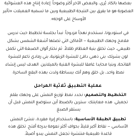
بعضها بالكاد يُرى، والبعض الآخر أكثر وضوحاً. إعادة إنتاج هذه العشوائية
العضوية هو ما يفرق بين النتيجة الطبيعية وبين ما تسميه العميلات «تأثير
الأوساخ على الوجه».
في استوديونا، نستخدم نهجاً مزدوجاً. نبدأ بجلسة تخطيط حيث ندرس
ملامح وجهك الطبيعية — الأماكن التي تصلها أشعة الشمس بشكل
طبيعي، حيث تخلق بنية العظام ظلالاً. ثم نختار ألوان الصبغة التي تكمل
لون بشرتك: بني ذهبي دافئ للبشرة الزيتونية، بني رمادي ناعم للبشرة
الفاتحة، وبنيا محايدا غامقا للبشرة الغنية بالميلانين. الهدف ليس إنشاء
نمط واحد، بل خلق وهم أنك ببساطة ولدت بهذه البقع الساحرة.
عملية التطبيق ثلاثية المراحل
التخطيط والتصميم:
نحدد نمط توزيع النمش على وجهك بقلم
تجميلي. هذه معاينتك: سترين بالضبط أين ستوضع النمش قبل أن
يستقر الصبغ.
تطبيق الطبقة الأساسية:
باستخدام إبرة مفردة، ننشئ النمش
الأساسي — نقاط أكبر قليلاً بحواف أكثر نعومة بدرجة أفتح. تخلق هذه
قاعدة طبيعية منتشرة تجعل النمش يبدو أصيلاً.