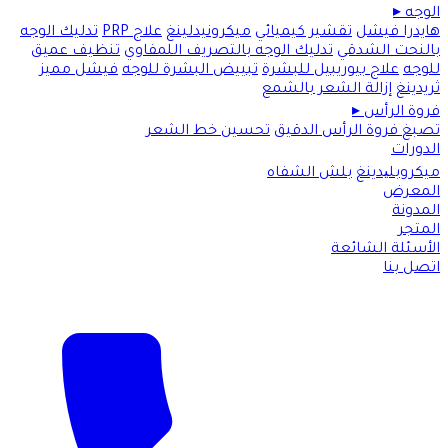
الوجه
▸
هايدرا فيشل
تقشير كيميائي
ميكرونيدلينغ
علاج PRP
تدليك الوجه
بالنحت الشدقي
تدليك الوجه بالتصريف اللمفاوي
تنظيف عميق
للوجه
علاج بيوريبيل للبشرة
تبييض البشرة للوجه
فيشل مميز
ثريدينغ
إزالة الشعر بالشمع
فروة الرأس
▸
تصبغ فروة الرأس الدقيق
تحسين خط الشعر
الدورات
ميكروبلیدينغ
بلش الشفاه
المعرض
المدونة
المتجر
الأسئلة الشائعة
اتصل بنا