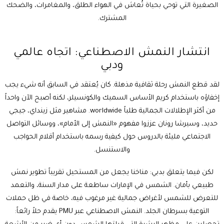
الصغيرة التي توحي بحياة تُعاش في الهواء الطلق، والمغامرات، والضحك
المشترك.
انتشار النمش الاصطناعي: اتجاه عالمي
ودبي
لقد قطع النمش رحلة ثقافية مذهلة. كان يُعتقد في السابق أنه شيء يجب
إخفاؤه باستخدام كريم الأساس السميك والكونسيلر، لكنه أصبح الآن واحداً
من أكثر الإطلالات الجمالية طلباً worldwide. مشاهير مثل زينداي، جيجي
حديد، وسيرشا رونان عززوا مفهوم «النمش إلى الأمام»، ووسائل التواصل
الاجتماعي مليئة بالدروس حول كيفية رسمه باستخدام أقلام الحواجب
والاستنسل.
لكن فيما يتعلق بدبي: مناخنا يجعل من المستحيل تقريباً تطوير نمش
طبيعي بأمان. الشمس في الإمارات ساطعة على مدار السنة، والتعمد
للتعرض للشمس لأغراض جمالية غير مرغوب فيه، خاصة في ظل حملات
التوعية بسرطان الجلد. النمش الاصطناعي عبر PMU يقدم حلاً رائعاً: