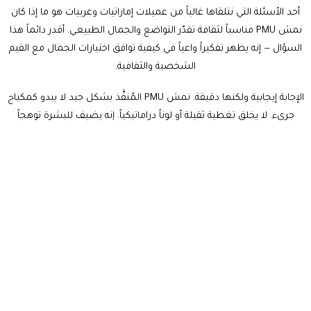
أحد الأسئلة التي نتلقاها غالباً من عميلات إماراتيات وعربيات هو ما إذا كان
نمش PMU مناسباً لثقافة تقدّر التواضع والجمال الطبيعي. أقدر دائماً هذا
السؤال — إنه يظهر تفكيراً واعياً في كيفية توافق اختيارات الجمال مع القيم
الشخصية والثقافية.
الإجابة إيجابية ولكنها دقيقة. نمش PMU المُنفَّذ بشكل جيد لا يبدو كمكياج
جريء. لا يخلق تغطية ثقيلة أو لوناً دراماتيكياً. إنه يضيف للبشرة توهجاً
خفيفاً يشبه السمرة — نوع من التحسين الخفيف الذي يتناغم بشكل جميل
مع جمالية التوهج الطبيعي الخليجي. في الواقع، العديد من عميلاتنا
يخبروننا أن عائلاتهم لم تلاحظ حتى أنهن خضعن للإجراء — لقد علقوا فقط
على مدى «النضارة» و«الإشراق» الذي يبدون عليه.
هند، مصممة داخلية سعودية تعيش في نخلة جميرا، شاركت: «أمي
تقليدية تماماً. عندما أخبرتها أنني سأعمل 'وشم نمش'، قلقت من أنني
سأبدو... مختلفة. بعدها رأتني على الغداء يوم الجمعة وقالت فقط إنني أبدو
سعيدة وبصحة جيدة. لم يكن لديها فكرة أنه مكياج. هذا أفضل إطراء».