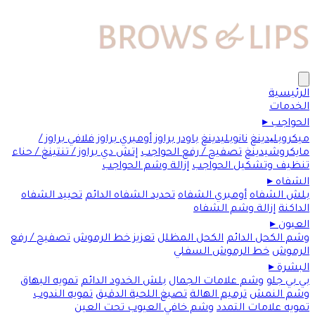
الرئيسية
الخدمات
الحواجب
▸
ميكروبلیدينغ
نانوبليدينغ
باودر براوز
أومبري براوز
فلافي براوز /
مايكروشيدينغ
تصفيح / رفع الحواجب
إتش دي براوز / تنتينغ / حناء
تنظيف وتشكيل الحواجب
إزالة وشم الحواجب
الشفاه
▸
بلش الشفاه
أومبري الشفاه
تحديد الشفاه الدائم
تحييد الشفاه
الداكنة
إزالة وشم الشفاه
العيون
▸
وشم الكحل الدائم
الكحل المظلل
تعزيز خط الرموش
تصفيح / رفع
الرموش
خط الرموش السفلي
البشرة
▸
بي بي جلو
وشم علامات الجمال
بلش الخدود الدائم
تمويه البهاق
وشم النمش
ترميم الهالة
تصبغ اللحية الدقيق
تمويه الندوب
تمويه علامات التمدد
وشم خافي العيوب تحت العين