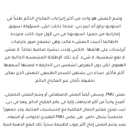
وشم النمش هو واحد من أكثر إجراءات
المكياج الدائم
طلباً في
استوديو براوز آند ليبز دبي. عندما دخلت ليلى، مسؤولة تسويق
إماراتية من جميرا، استوديونا في دبي لأول مرة، كانت مترددة.
«لطالما أحببت
النمش
،» قالت وهي تتصفح صور عارضات
أيرلنديات على هاتفها. «لكنني ولدت ببشرة صافية تماماً. لا نمش،
لا بقع شمسية، لا شيء. أريد تلك الإطلالة المشمسة الخالية من
الهموم، لكن دون التعرض لشمس دبي الحارقة.» قصتها أسمعها
أكثر فأكثر: نساء دبي يشتقن للسحر الطبيعي للنمش الذي يمكن
تحقيقه بأمان عبر المكياج الدائم.
نمش PMU، ويسمى أيضاً النمش الاصطناعي أو
وشم النمش
التجميلي،
أصبح واحداً من أكثر الاتجاهات إثارة في عالم
المكياج الدائم
. وهنا في دبي،
حيث تمتزج معايير الجمال العالمية مع الحساسيات المحلية، وجد جمهوراً
متحمساً بشكل خاص. على عكس PMU التقليدي للحواجب أو الشفاه،
يعيد وشم النمش إنتاج أكثر عيوب الطبيعة سحراً: تلك البقع الذهبية البنية