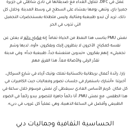
عمل في DIFC، تتناول الغداء مع صديقاتها في نادي شاطئي في جزيرة
جميرا باي، وتنهي يومها بعشاء على السطح في وسط المدينة. وخلال كل
ذلك، تريد أن تبدو طبيعية ومثالية، وليس ملطخة بمستحضرات التجميل
التي تذوب في الحر.
نمش PMU يناسب هذا النمط من الحياة تماماً. إنه
مكياج دائم
لا يعلن عن
نفسه كمكياج. الآخرون لا ينظرون إليك ويفكرون: «أوه، لديها وشم
تجميلي». إنهم يفكرون: «تبدوين منتعشة جداً، طبيعية جداً». وفي مدينة
تقدّر الرقي والأصالة معاً، هذا الفرق مهم.
زارا، رائدة أعمال بريطانية باكستانية تملك بوتيك أزياء في شارع السركال،
أخبرتنا: «أشارك باستمرار في جلسات تصوير وفعاليات حيث الكاميرات في
كل مكان. كريم الأساس العادي سيغطي أي نمش مرسوم خلال ساعة في
هذا الطقس. مع نمش PMU، أنا دائماً جاهزة للتصوير. يبدو رائعاً في الضوء
الطبيعي وأفضل في الساعة الذهبية، وهي عملياً كل غروب في دبي».
الحساسية الثقافية وجماليات دبي