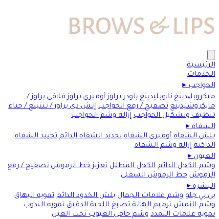
الرئيسية
الخدمات
الحواجب
▸
ميكروبلیدينغ
نانوبليدينغ
باودر براوز
أومبري براوز
فلافي براوز /
مايكروشيدينغ
تصفيح / رفع الحواجب
إتش دي براوز / تنتينغ / حناء
تنظيف وتشكيل الحواجب
إزالة وشم الحواجب
الشفاه
▸
بلش الشفاه
أومبري الشفاه
تحديد الشفاه الدائم
تحييد الشفاه
الداكنة
إزالة وشم الشفاه
العيون
▸
وشم الكحل الدائم
الكحل المظلل
تعزيز خط الرموش
تصفيح / رفع
الرموش
خط الرموش السفلي
البشرة
▸
بي بي جلو
وشم علامات الجمال
بلش الخدود الدائم
تمويه البهاق
وشم النمش
ترميم الهالة
تصبغ اللحية الدقيق
تمويه الندوب
تمويه علامات التمدد
وشم خافي العيوب تحت العين