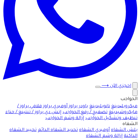
احجزي الآن
⟶
الحواجب
ميكروبلیدينغ
نانوبليدينغ
باودر براوز
أومبري براوز
فلافي براوز /
مايكروشيدينغ
تصفيح / رفع الحواجب
إتش دي براوز / تنتينغ / حناء
تنظيف وتشكيل الحواجب
إزالة وشم الحواجب
الشفاه
بلش الشفاه
أومبري الشفاه
تحديد الشفاه الدائم
تحييد الشفاه
الداكنة
إزالة وشم الشفاه