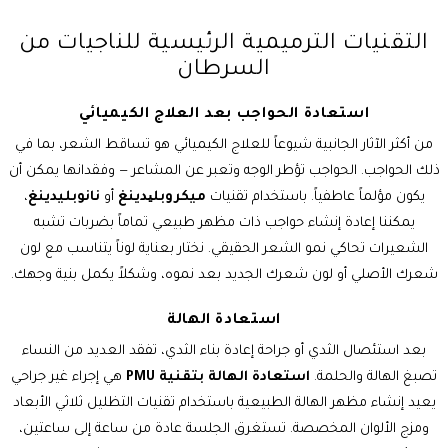
التقنيات الترميمية الرئيسية للناجيات من
السرطان
استعادة الحواجب بعد العلاج الكيميائي
من أكثر الآثار الجانبية شيوعاً للعلاج الكيميائي هو تساقط الشعر، بما في
ذلك الحواجب. الحواجب تؤطر الوجه وتعبر عن المشاعر — وفقدانها يمكن أن
يكون مؤلماً عاطفياً. باستخدام تقنيات
ميكروبلیدينغ
أو
نانوبليدينغ
،
يمكننا إعادة إنشاء حواجب ذات مظهر طبيعي تماماً بضربات تشبه
الشعيرات تحاكي نمو الشعر الحقيقي. نختار بعناية لوناً يتناسب مع لون
شعرك الأصلي أو لون شعرك الجديد بعد نموه، وشكلاً يكمل بنية وجهك.
استعادة الهالة
بعد استئصال الثدي أو جراحة إعادة بناء الثدي، تفقد العديد من النساء
تصبغ الهالة والحلمة.
استعادة الهالة بتقنية PMU
هي إجراء غير جراحي
يعيد إنشاء مظهر الهالة الطبيعية باستخدام تقنيات التظليل ثلاثي الأبعاد
ومزج الألوان المخصصة. تستغرق الجلسة عادة من ساعة إلى ساعتين،