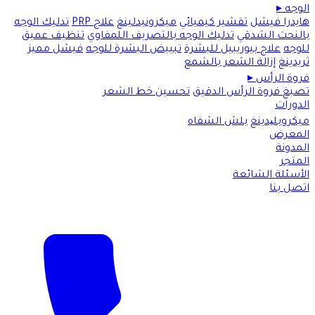
الوجه
▸
هايدرا فيشل
تقشير كيميائي
ميكرونيدلينغ
علاج PRP
تدليك الوجه
بالنحت الشدقي
تدليك الوجه بالتصريف اللمفاوي
تنظيف عميق
للوجه
علاج بيوريبيل للبشرة
تبييض البشرة للوجه
فيشل مميز
ثريدينغ
إزالة الشعر بالشمع
فروة الرأس
▸
تصبغ فروة الرأس الدقيق
تحسين خط الشعر
الدورات
ميكروبلیدينغ
بلش الشفاه
المعرض
المدونة
المتجر
الأسئلة الشائعة
اتصل بنا