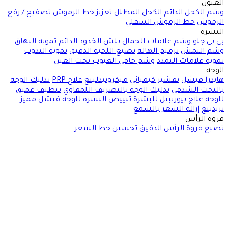
العيون
وشم الكحل الدائم
الكحل المظلل
تعزيز خط الرموش
تصفيح / رفع
الرموش
خط الرموش السفلي
البشرة
بي بي جلو
وشم علامات الجمال
بلش الخدود الدائم
تمويه البهاق
وشم النمش
ترميم الهالة
تصبغ اللحية الدقيق
تمويه الندوب
تمويه علامات التمدد
وشم خافي العيوب تحت العين
الوجه
هايدرا فيشل
تقشير كيميائي
ميكرونيدلينغ
علاج PRP
تدليك الوجه
بالنحت الشدقي
تدليك الوجه بالتصريف اللمفاوي
تنظيف عميق
للوجه
علاج بيوريبيل للبشرة
تبييض البشرة للوجه
فيشل مميز
ثريدينغ
إزالة الشعر بالشمع
فروة الرأس
تصبغ فروة الرأس الدقيق
تحسين خط الشعر