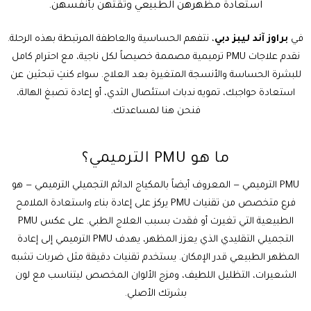
استعادة مظهرهن الطبيعي وثقتهن بأنفسهن.
في
براوز آند ليبز دبي
، نتفهم الحساسية والعاطفة المرتبطة بهذه الرحلة.
نقدم علاجات PMU ترميمية مصممة خصيصاً لكل ناجية، مع احترام كامل
للبشرة الحساسة والأنسجة المتغيرة بعد العلاج. سواء كنتِ تبحثين عن
استعادة حواجبك، تمويه ندبات استئصال الثدي، أو إعادة تصبغ الهالة،
فنحن هنا لمساعدتك.
ما هو PMU الترميمي؟
PMU الترميمي — المعروف أيضاً بالمكياج الدائم التجميلي الترميمي — هو
فرع متخصص من تقنيات PMU يركز على إعادة بناء واستعادة الملامح
الطبيعية التي تغيرت أو فقدت بسبب العلاج الطبي. على عكس PMU
التجميلي التقليدي الذي يعزز المظهر، يهدف PMU الترميمي إلى إعادة
المظهر الطبيعي قدر الإمكان. يستخدم تقنيات دقيقة مثل ضربات تشبه
الشعيرات، التظليل اللطيف، ومزج الألوان المخصص ليتناسب مع لون
بشرتك الأصلي.