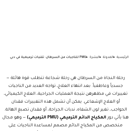
الرئيسية
المدونة
البشرة
PMU للناجيات من السرطان: تقنيات ترميمية في دبي
رحلة النجاة من السرطان هي رحلة شجاعة تتطلب قوة هائلة —
جسدياً وعاطفياً. بعد انتهاء العلاج، تواجه العديد من الناجيات
تغييرات في مظهرهن نتيجة العمليات الجراحية، العلاج الكيميائي،
أو العلاج الإشعاعي. يمكن أن تشمل هذه التغييرات فقدان
الحواجب، تغير لون الشفاه، ندبات الجراحة، أو فقدان تصبغ الهالة.
هنا يأتي دور
المكياج الدائم الترميمي (PMU الترميمي)
— وهو مجال
متخصص من المكياج الدائم مصمم لمساعدة الناجيات على