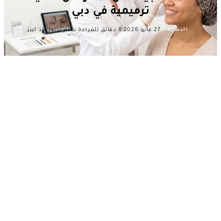
ترميمية في دبي
·
·
·
27 مايو 2026
8 دقائق للقراءة
بقلم براوز آند ليبز
البشرة