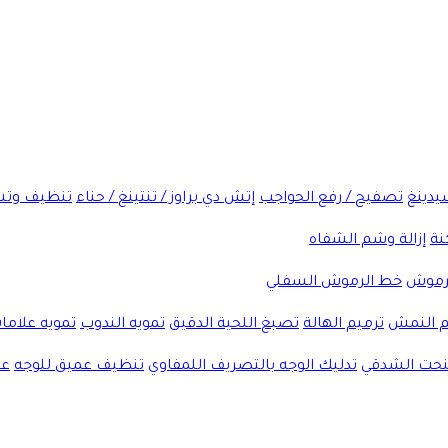
شيدينغ
تصفيح / رفع الحواجب
إتش دي براوز / تنتينغ / حناء
تنظيف وتش
نة
إزالة وشم الشفاه
لرموش
خط الرموش السفلي
 النمش
ترميم الهالة
تصبغ اللحية الدقيق
تمويه الندوب
تمويه علاما
لنحت الشدقي
تدليك الوجه بالتصريف اللمفاوي
تنظيف عميق للوجه
عل