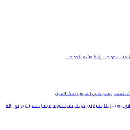
كيل الحواجب
إزالة وشم الحواجب
ت التمدد
وشم خافي العيوب تحت العين
اج بيوريبيل للبشرة
تبييض البشرة للوجه
فيشل مميز
ثريدينغ
إزالة