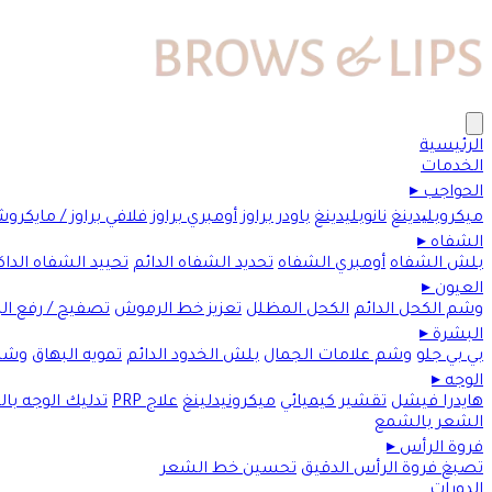
الرئيسية
الخدمات
الحواجب
▸
ميكروبلیدينغ
نانوبليدينغ
باودر براوز
أومبري براوز
فلافي براوز / مايكرو
الشفاه
▸
بلش الشفاه
أومبري الشفاه
تحديد الشفاه الدائم
تحييد الشفاه الداك
العيون
▸
وشم الكحل الدائم
الكحل المظلل
تعزيز خط الرموش
تصفيح / رفع ا
البشرة
▸
بي بي جلو
وشم علامات الجمال
بلش الخدود الدائم
تمويه البهاق
وشم
الوجه
▸
هايدرا فيشل
تقشير كيميائي
ميكرونيدلينغ
علاج PRP
تدليك الوجه با
الشعر بالشمع
فروة الرأس
▸
تصبغ فروة الرأس الدقيق
تحسين خط الشعر
الدورات