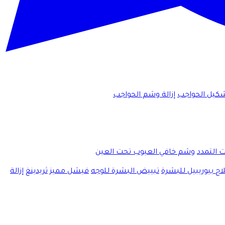
كيل الحواجب
إزالة وشم الحواجب
ت التمدد
وشم خافي العيوب تحت العين
اج بيوريبيل للبشرة
تبييض البشرة للوجه
فيشل مميز
ثريدينغ
إزالة