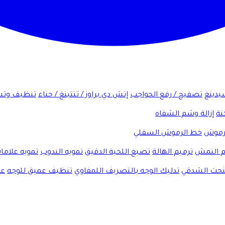
شيدينغ
تصفيح / رفع الحواجب
إتش دي براوز / تنتينغ / حناء
تنظيف وتش
نة
إزالة وشم الشفاه
لرموش
خط الرموش السفلي
 النمش
ترميم الهالة
تصبغ اللحية الدقيق
تمويه الندوب
تمويه علاما
لنحت الشدقي
تدليك الوجه بالتصريف اللمفاوي
تنظيف عميق للوجه
عل