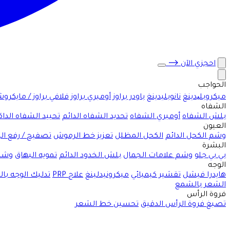
احجزي الآن
⟶
الحواجب
ميكروبلیدينغ
نانوبليدينغ
باودر براوز
أومبري براوز
فلافي براوز / مايكرو
الشفاه
بلش الشفاه
أومبري الشفاه
تحديد الشفاه الدائم
تحييد الشفاه الداك
العيون
وشم الكحل الدائم
الكحل المظلل
تعزيز خط الرموش
تصفيح / رفع ا
البشرة
بي بي جلو
وشم علامات الجمال
بلش الخدود الدائم
تمويه البهاق
وشم
الوجه
هايدرا فيشل
تقشير كيميائي
ميكرونيدلينغ
علاج PRP
تدليك الوجه با
الشعر بالشمع
فروة الرأس
تصبغ فروة الرأس الدقيق
تحسين خط الشعر