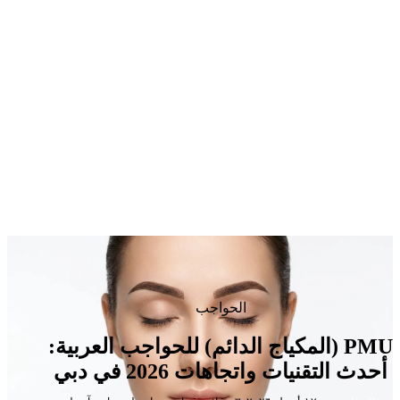
الحواجب
PMU (المكياج الدائم) للحواجب العربية:
أحدث التقنيات واتجاهات 2026 في دبي