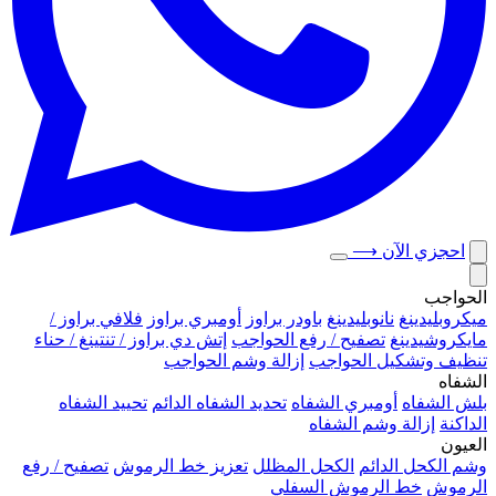
احجزي الآن
⟶
الحواجب
ميكروبلیدينغ
نانوبليدينغ
باودر براوز
أومبري براوز
فلافي براوز /
مايكروشيدينغ
تصفيح / رفع الحواجب
إتش دي براوز / تنتينغ / حناء
تنظيف وتشكيل الحواجب
إزالة وشم الحواجب
الشفاه
بلش الشفاه
أومبري الشفاه
تحديد الشفاه الدائم
تحييد الشفاه
الداكنة
إزالة وشم الشفاه
العيون
وشم الكحل الدائم
الكحل المظلل
تعزيز خط الرموش
تصفيح / رفع
الرموش
خط الرموش السفلي