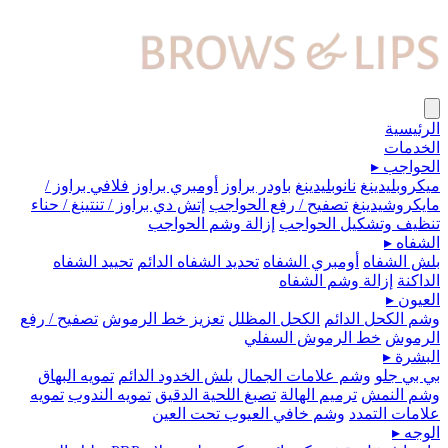
الرئيسية
الخدمات
الحواجب
▸
ميكروبلیدينغ
نانوبليدينغ
باودر براوز
أومبري براوز
فلافي براوز /
مايكروشيدينغ
تصفيح / رفع الحواجب
إتش دي براوز / تنتينغ / حناء
تنظيف وتشكيل الحواجب
إزالة وشم الحواجب
الشفاه
▸
بلش الشفاه
أومبري الشفاه
تحديد الشفاه الدائم
تحييد الشفاه
الداكنة
إزالة وشم الشفاه
العيون
▸
وشم الكحل الدائم
الكحل المظلل
تعزيز خط الرموش
تصفيح / رفع
الرموش
خط الرموش السفلي
البشرة
▸
بي بي جلو
وشم علامات الجمال
بلش الخدود الدائم
تمويه البهاق
وشم النمش
ترميم الهالة
تصبغ اللحية الدقيق
تمويه الندوب
تمويه
علامات التمدد
وشم خافي العيوب تحت العين
الوجه
▸