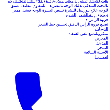
هايدرا فيشل
تقشير كيميائي
ميكرونيدلينغ
علاج PRP
تدليك الوجه
بالنحت الشدقي
تدليك الوجه بالتصريف اللمفاوي
تنظيف عميق
للوجه
علاج بيوريبيل للبشرة
تبييض البشرة للوجه
فيشل مميز
ثريدينغ
إزالة الشعر بالشمع
فروة الرأس
▸
تصبغ فروة الرأس الدقيق
تحسين خط الشعر
الدورات
ميكروبلیدينغ
بلش الشفاه
المعرض
المدونة
المتجر
الأسئلة الشائعة
اتصل بنا