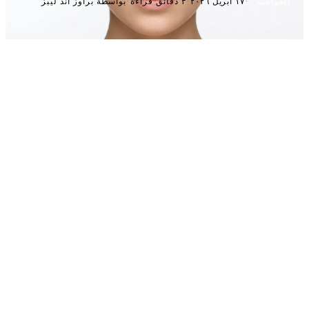
·
·
·
١٧ أبريل ٢٠٢٦
٣ دقائق قراءة
بواسطة براوز آند ليبز
الحواجب