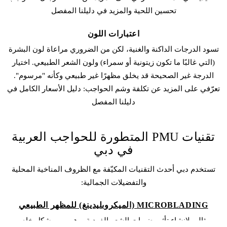
تحسين اللحية والمزيد في دليلنا المفصل
اعتبارات اللون
تسود الدرجات الداكنة والغنية، لكن من الضروري مراعاة لون البشرة
(التي غالبًا ما تكون زيتونية أو سمراء) ولون الشعر الطبيعي. اختيار
الدرجة غير الصحيحة قد يخلق مظهرًا غير طبيعي وكأنه "مرسوم".
تعرّفي على المزيد عن تكلفة
وشم الحواجب
: دليل الأسعار الكامل في
دليلنا المفصل
تقنيات PMU المتطورة للحواجب العربية
في دبي
تستخدم دبي أحدث التقنيات المكيّفة مع الظروف المناخية المحلية
والتفضيلات الجمالية:
MICROBLADING (الميكروبليدينغ) للمظهر الطبيعي
مثالي لإنشاء تأثير ضربات الشعر الفردية، وهو مهم بشكل خاص