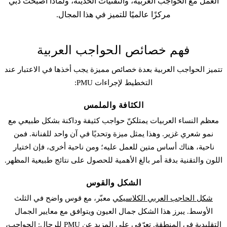
العمل مع الحواجب العربية، والتقنيات الحديثة، ولماذا أصبحت دبي
مركزًا عالميًا للتميز في هذا المجال.
فهم خصائص الحواجب العربية
تتميز الحواجب العربية بعدة خصائص مميزة يجب أخذها في الاعتبار عند
التخطيط لإجراءات PMU:
الكثافة والملمس
معظم النساء العربيات يمتلكنّ حواجب كثيفة وداكنة بشكل طبيعي مع
نمو شعري غزير. وهذا يمثل ميزة وتحديًا في آن واحد للفنانة. فمن
ناحية، هناك أساس متين للعمل عليه؛ ومن ناحية أخرى، فإن اختيار
اللون والتقنية بدقة أمر بالغ الأهمية للحصول على نتائج طبيعية المظهر.
الشكل والقوس
شكل الحاجب العربي الكلاسيكي
معبّر، مع قوس واضح في الثلث
الأوسط. يبرز هذا الشكل جمال العيون ويتوافق مع معايير الجمال
التقليدية في المنطقة. تعرّفي على المزيد عن PMU للرجال: الحواجب،