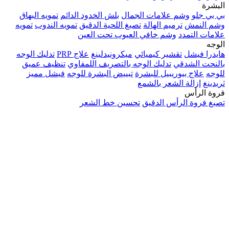
البشرة
بي بي جلو
وشم علامات الجمال
بلش الخدود الدائم
تمويه البهاق
وشم النمش
ترميم الهالة
تصبغ اللحية الدقيق
تمويه الندوب
تمويه
علامات التمدد
وشم خافي العيوب تحت العين
الوجه
هايدرا فيشل
تقشير كيميائي
ميكرونيدلينغ
علاج PRP
تدليك الوجه
بالنحت الشدقي
تدليك الوجه بالتصريف اللمفاوي
تنظيف عميق
للوجه
علاج بيوريبيل للبشرة
تبييض البشرة للوجه
فيشل مميز
ثريدينغ
إزالة الشعر بالشمع
فروة الرأس
تصبغ فروة الرأس الدقيق
تحسين خط الشعر