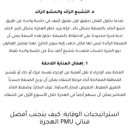
٥. التشبع الزائد والحشو الزائد
عندما يحاول الفنان تحقيق لون عميق كثيف في جلسة واحدة عن طريق
حشو الجلد بالصبغة بشكل زائد، فإنه يزيد خطر الهجرة بشكل كبير. الجلد
لديه قدرة محدودة على الاحتفاظ بالصبغة. تجاوز هذه السعة يعني أن
الصبغة الزائدة ليس لها مكان تذهب إليه سوى الخارج. لهذا يفضل الفنانون
ذوو الخبرة جلسات متعددة بتشبع أخف بدلاً من جلسة واحدة ثقيلة.
٦. إهمال العناية اللاحقة
العناية بعد الإجراء لا تقل أهمية عن الإجراء نفسه. فرك أو حك أو تقشير
المنطقة المعالجة أثناء مرحلة الشفاء يمكن أن يزيح الصبغة جسدياً.
التعرق المفرط، التعرض للبخار (الساونا، غرف البخار)، وضغط الماء
المباشر يمكن أن يسهم أيضاً في الهجرة خلال الأسبوع الأول من الشفاء.
استراتيجيات الوقاية: كيف يتجنب أفضل
فناني PMU الهجرة