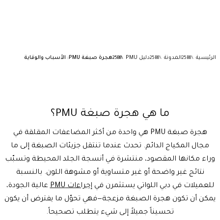
الرئيسية
المدونة
دليل PMU
هجرة صبغة PMU: الأسباب والوقاية
ما هي هجرة صبغة PMU؟
هجرة صبغة PMU هي واحدة من أكثر المضاعفات المقلقة في
مجال
المكياج الدائم
. تحدث عندما تنتقل جزيئات الصبغة إلى ما
وراء مكانها المقصود، منتشرة في أنسجة الجلد المحيطة وتسبّب
نتائج غير واضحة أو غير متساوية أو مشوهة اللون. بالنسبة
للعميلات في دبي اللواتي يستثمرن في
إجراءات PMU
عالية الجودة،
يمكن أن تكون هجرة الصبغة مزعجة—فهي تحوّل ما يفترض أن يكون
تحسيناً جميلاً إلى شيء يتطلب تصحيحاً.