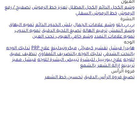
العيون
وشم الكحل الدائم
الكحل المظلل
تعزيز خط الرموش
تصفيح / رفع
الرموش
خط الرموش السفلي
البشرة
بي بي جلو
وشم علامات الجمال
بلش الخدود الدائم
تمويه البهاق
وشم النمش
ترميم الهالة
تصبغ اللحية الدقيق
تمويه الندوب
تمويه علامات التمدد
وشم خافي العيوب تحت العين
الوجه
هايدرا فيشل
تقشير كيميائي
ميكرونيدلينغ
علاج PRP
تدليك الوجه
بالنحت الشدقي
تدليك الوجه بالتصريف اللمفاوي
تنظيف عميق
للوجه
علاج بيوريبيل للبشرة
تبييض البشرة للوجه
فيشل مميز
ثريدينغ
إزالة الشعر بالشمع
فروة الرأس
تصبغ فروة الرأس الدقيق
تحسين خط الشعر