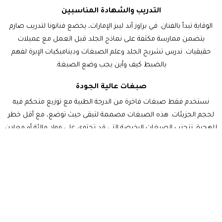
التدريب والشهادة المناسبين
الوقاية تبدأ بالفنان. في براوز آند ليبز الإمارات، يخضع فنانونا لتدريب صارم
يتضمن ممارسة مكثفة على نماذج الجلد قبل العمل مع عميلات
حقيقيات. ندرس تشريح الجلد وعلم الصبغات وديناميكيات الإبرة لفهم
بالضبط كيف وأين يجب وضع الصبغة.
صبغات عالية الجودة
نستخدم فقط صبغات فاخرة من الدرجة الطبية مع توزيع متحكم فيه
لحجم الجزيئات. هذه الصبغات مصممة لتبقى حيث توضع، مع أقل خطر
للهجرة. نتجنب الصبغات الرخيصة التي قد تحتوي على مواد مالئة أو معادن
ثقيلة أو أحجام جزيئات غير متسقة.
تقنية شد الجلد واختيار الإبرة
شد الجلد المناسب أثناء الإجراء أمر بالغ الأهمية. الشد الجيد يثبت الجلد
ويضمن عمق اختراق إبرة متسق. نطابق أيضاً تكوين الإبرة مع الإجراء
المحدد ونوع البشرة. على سبيل المثال، نستخدم إبراً أدق لأعمال الكحل
على جلد الجفن الرقيق.