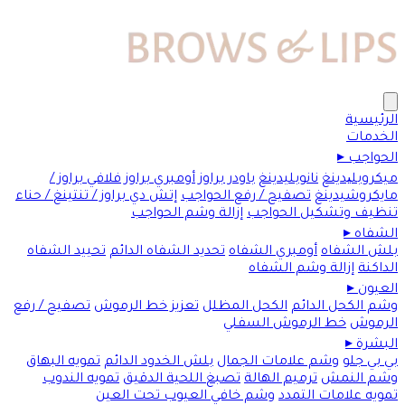
الرئيسية
الخدمات
الحواجب
▸
ميكروبلیدينغ
نانوبليدينغ
باودر براوز
أومبري براوز
فلافي براوز /
مايكروشيدينغ
تصفيح / رفع الحواجب
إتش دي براوز / تنتينغ / حناء
تنظيف وتشكيل الحواجب
إزالة وشم الحواجب
الشفاه
▸
بلش الشفاه
أومبري الشفاه
تحديد الشفاه الدائم
تحييد الشفاه
الداكنة
إزالة وشم الشفاه
العيون
▸
وشم الكحل الدائم
الكحل المظلل
تعزيز خط الرموش
تصفيح / رفع
الرموش
خط الرموش السفلي
البشرة
▸
بي بي جلو
وشم علامات الجمال
بلش الخدود الدائم
تمويه البهاق
وشم النمش
ترميم الهالة
تصبغ اللحية الدقيق
تمويه الندوب
تمويه علامات التمدد
وشم خافي العيوب تحت العين