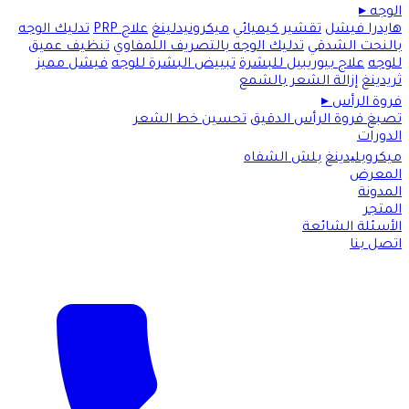
الوجه
▸
هايدرا فيشل
تقشير كيميائي
ميكرونيدلينغ
علاج PRP
تدليك الوجه
بالنحت الشدقي
تدليك الوجه بالتصريف اللمفاوي
تنظيف عميق
للوجه
علاج بيوريبيل للبشرة
تبييض البشرة للوجه
فيشل مميز
ثريدينغ
إزالة الشعر بالشمع
فروة الرأس
▸
تصبغ فروة الرأس الدقيق
تحسين خط الشعر
الدورات
ميكروبلیدينغ
بلش الشفاه
المعرض
المدونة
المتجر
الأسئلة الشائعة
اتصل بنا