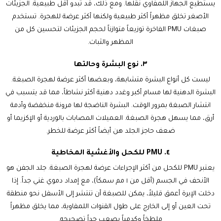
يستطيع الجهاز اللمفاوي نقلها. ومع ذلك، قد تبدو أقل طبيعية. الجزيئات
الأصغر تخلق مظهراً أكثر طبيعية ولكنها أكثر عرضة للهجرة. تستخدم
صبغات PMU الفاخرة توزيعاً متوازناً لحجم الجزيئات لتحسين كل من
المظهر والثبات.
٣. نوع البشرة وحالتها
ليست كل أنواع البشرة متشابهة، وبعضها أكثر عرضة لهجرة الصبغة.
البشرة الدهنية لها مسام أكبر وغدد دهنية أكثر نشاطاً، مما قد يتسبب في
انتشار الصبغة بمرور الوقت. البشرة الناضجة لها مرونة منخفضة وأدمة
أرق، مما يسهل هجرة الصبغة. العميلات المصابات بالوردية أو الإكزيما أو
ضعف حاجز الجلد هن أيضاً أكثر عرضة للخطر.
٤. PMU للكحل والأغشية المخاطية
يعتبر PMU للكحل من أكثر الإجراءات عرضة لهجرة الصبغة. جلد الجفن هو
الأنحف في الجسم (أقل من ١ مم سمكاً)، مع إمداد دموي غني جداً. إذا
دخلت الإبرة أعمق قليلاً، يمكن للصبغة أن تنتشر إلى الأسفل نحو منطقة
تحت العين أو إلى الخارج على طول القنوات اللمفاوية، مما يخلق مظهراً
ملطخاً وكدمياً يصعب جداً تصحيحه.