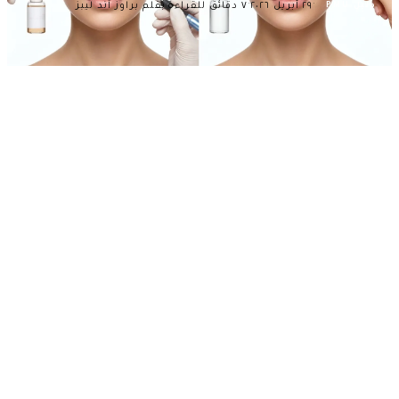
·
·
·
٢٩ أبريل ٢٠٢٦
٧ دقائق للقراءة
بقلم براوز آند ليبز
دليل PMU