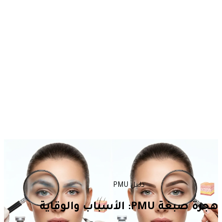
دليل PMU
هجرة صبغة PMU: الأسباب والوقاية