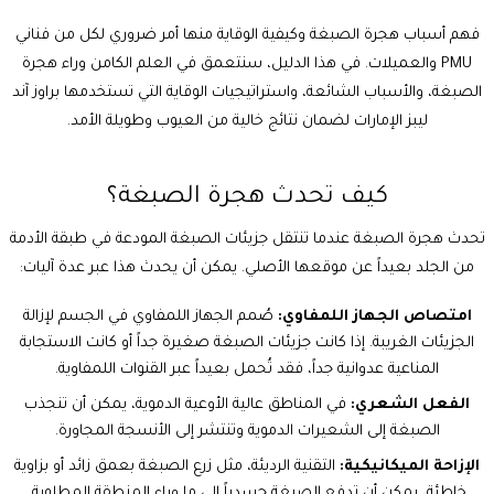
فهم أسباب هجرة الصبغة وكيفية الوقاية منها أمر ضروري لكل من فناني
PMU والعميلات. في هذا الدليل، سنتعمق في العلم الكامن وراء هجرة
الصبغة، والأسباب الشائعة، واستراتيجيات الوقاية التي تستخدمها براوز آند
ليبز الإمارات لضمان نتائج خالية من العيوب وطويلة الأمد.
كيف تحدث هجرة الصبغة؟
تحدث هجرة الصبغة عندما تنتقل جزيئات الصبغة المودعة في طبقة الأدمة
من الجلد بعيداً عن موقعها الأصلي. يمكن أن يحدث هذا عبر عدة آليات:
امتصاص الجهاز اللمفاوي:
صُمم الجهاز اللمفاوي في الجسم لإزالة
الجزيئات الغريبة. إذا كانت جزيئات الصبغة صغيرة جداً أو كانت الاستجابة
المناعية عدوانية جداً، فقد تُحمل بعيداً عبر القنوات اللمفاوية.
الفعل الشعري:
في المناطق عالية الأوعية الدموية، يمكن أن تنجذب
الصبغة إلى الشعيرات الدموية وتنتشر إلى الأنسجة المجاورة.
الإزاحة الميكانيكية:
التقنية الرديئة، مثل زرع الصبغة بعمق زائد أو بزاوية
خاطئة، يمكن أن تدفع الصبغة جسدياً إلى ما وراء المنطقة المطلوبة.