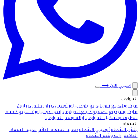
احجزي الآن
⟶
الحواجب
ميكروبلیدينغ
نانوبليدينغ
باودر براوز
أومبري براوز
فلافي براوز /
مايكروشيدينغ
تصفيح / رفع الحواجب
إتش دي براوز / تنتينغ / حناء
تنظيف وتشكيل الحواجب
إزالة وشم الحواجب
الشفاه
بلش الشفاه
أومبري الشفاه
تحديد الشفاه الدائم
تحييد الشفاه
الداكنة
إزالة وشم الشفاه