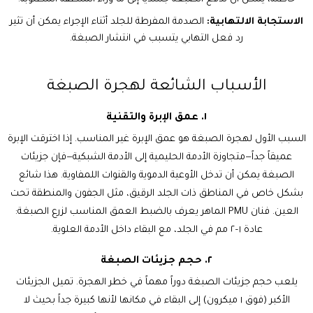
الاستجابة الالتهابية:
الصدمة المفرطة للجلد أثناء الإجراء يمكن أن تثير
رد فعل التهابي يتسبب في انتشار الصبغة.
الأسباب الشائعة لهجرة الصبغة
١. عمق الإبرة والتقنية
السبب الأول لهجرة الصبغة هو عمق الإبرة غير المناسب. إذا اخترقت الإبرة
عميقاً جداً—متجاوزة الأدمة الحليمية إلى الأدمة الشبكية—فإن جزيئات
الصبغة يمكن أن تدخل الأوعية الدموية والقنوات اللمفاوية. هذا شائع
بشكل خاص في المناطق ذات الجلد الرقيق، مثل الجفون والمنطقة تحت
العين. فنان PMU الماهر يعرف بالضبط العمق المناسب لزرع الصبغة:
عادة ١–٢ مم في الجلد، مع البقاء داخل الأدمة العلوية.
٢. حجم جزيئات الصبغة
يلعب حجم جزيئات الصبغة دوراً مهماً في خطر الهجرة. تميل الجزيئات
الأكبر (فوق ١ ميكرون) إلى البقاء في مكانها لأنها كبيرة جداً بحيث لا