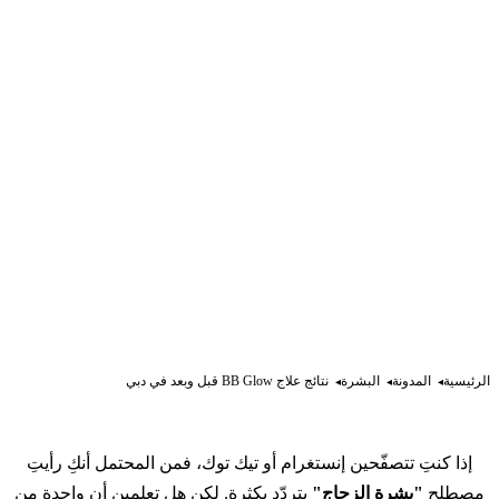
الرئيسية
المدونة
البشرة
نتائج علاج BB Glow قبل وبعد في دبي
إذا كنتِ تتصفّحين إنستغرام أو تيك توك، فمن المحتمل أنكِ رأيتِ
مصطلح
"بشرة الزجاج"
يتردّد بكثرة. لكن هل تعلمين أن واحدة من