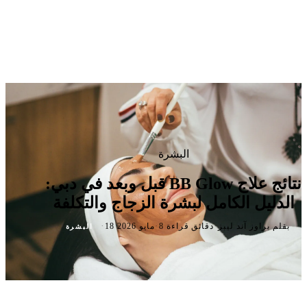
البشرة
نتائج علاج BB Glow قبل وبعد في دبي:
الدليل الكامل لبشرة الزجاج والتكلفة
·
·
·
بقلم براوز آند ليبز
8 دقائق قراءة
18 مايو 2026
البشرة