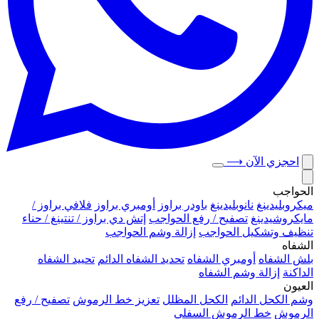
احجزي الآن
⟶
الحواجب
ميكروبلیدينغ
نانوبليدينغ
باودر براوز
أومبري براوز
فلافي براوز /
مايكروشيدينغ
تصفيح / رفع الحواجب
إتش دي براوز / تنتينغ / حناء
تنظيف وتشكيل الحواجب
إزالة وشم الحواجب
الشفاه
بلش الشفاه
أومبري الشفاه
تحديد الشفاه الدائم
تحييد الشفاه
الداكنة
إزالة وشم الشفاه
العيون
وشم الكحل الدائم
الكحل المظلل
تعزيز خط الرموش
تصفيح / رفع
الرموش
خط الرموش السفلي