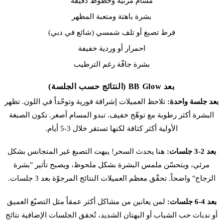
مسام مرئية وخطوط دقيقة
بشرة باهتة ومتعبة المظهر
فرط تصبغ أو تلف شمسي (شائع في دبي)
احمرار أو وردية خفيفة
بشرة جافّة رغم الترطيب
بعد BB Glow (النتائج حسب الجلسة)
بعد جلسة واحدة:
تلاحظ العميلات إشراقة فورية وتوحّداً في اللون. تظهر
البشرة أكثر رطوبة مع توهّج خفيف. تبدو المسام أصغر. تكون الصبغة
الأولية أكثر كثافة لكنها تستقر خلال 3-5 أيام.
بعد 2-3 جلسات:
هنا يحدث السحر! يبهت التصبغ غير المتجانس بشكل
مرئي، ويتحسّن ملمس البشرة بشكل ملحوظ، ويصبح تأثير "بشرة
الزجاج" واضحاً. تحقّق معظم العميلات النتائج المرجوّة بعد 3 جلسات.
بعد 4-6 جلسات:
لمن يعانين من مشاكل أكثر عمقاً مثل التصبّغ العميق
أو ندبات حب الشباب أو البهتان الشديد، تُحقق الجلسات الإضافية نتائج