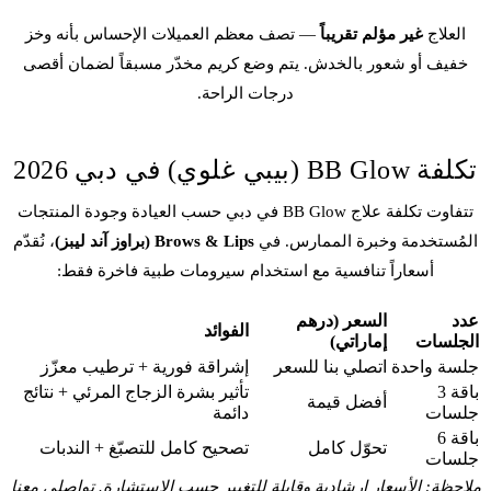
العلاج
غير مؤلم تقريباً
— تصف معظم العميلات الإحساس بأنه وخز
خفيف أو شعور بالخدش. يتم وضع كريم مخدّر مسبقاً لضمان أقصى
درجات الراحة.
تكلفة BB Glow (بيبي غلوي) في دبي 2026
تتفاوت تكلفة علاج BB Glow في دبي حسب العيادة وجودة المنتجات
المُستخدمة وخبرة الممارس. في
Brows & Lips (براوز آند ليبز)
، نُقدّم
أسعاراً تنافسية مع استخدام سيرومات طبية فاخرة فقط:
عدد
السعر (درهم
الفوائد
الجلسات
إماراتي)
جلسة واحدة
اتصلي بنا للسعر
إشراقة فورية + ترطيب معزّز
باقة 3
تأثير بشرة الزجاج المرئي + نتائج
أفضل قيمة
جلسات
دائمة
باقة 6
تحوّل كامل
تصحيح كامل للتصبّغ + الندبات
جلسات
ملاحظة: الأسعار إرشادية وقابلة للتغيير حسب الاستشارة. تواصلي معنا