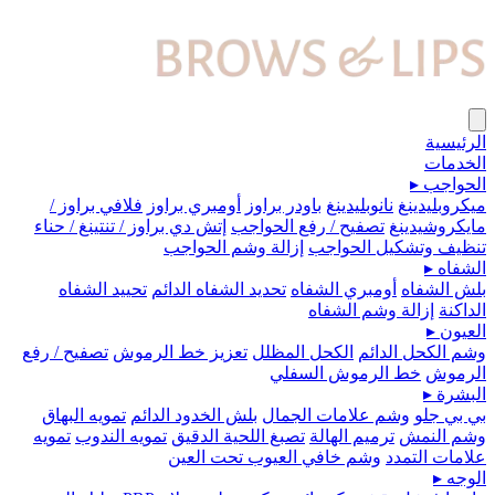
الرئيسية
الخدمات
الحواجب
▸
ميكروبلیدينغ
نانوبليدينغ
باودر براوز
أومبري براوز
فلافي براوز /
مايكروشيدينغ
تصفيح / رفع الحواجب
إتش دي براوز / تنتينغ / حناء
تنظيف وتشكيل الحواجب
إزالة وشم الحواجب
الشفاه
▸
بلش الشفاه
أومبري الشفاه
تحديد الشفاه الدائم
تحييد الشفاه
الداكنة
إزالة وشم الشفاه
العيون
▸
وشم الكحل الدائم
الكحل المظلل
تعزيز خط الرموش
تصفيح / رفع
الرموش
خط الرموش السفلي
البشرة
▸
بي بي جلو
وشم علامات الجمال
بلش الخدود الدائم
تمويه البهاق
وشم النمش
ترميم الهالة
تصبغ اللحية الدقيق
تمويه الندوب
تمويه
علامات التمدد
وشم خافي العيوب تحت العين
الوجه
▸