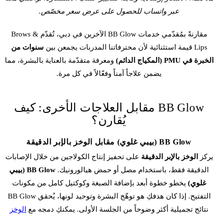
عبر واتساب للحصول على عرض سعر مخصّص.
مقارنةً بمُقدّمي خدمات BB Glow الآخرين في دبي، تُقدّم Brows &
Lips قيمة استثنائية لأن محترفاتنا المدربات يجمعن بين
سنوات من
الخبرة في PMU (المكياج الدائم)
ومعرفة متقدّمة بالعناية بالبشرة، مما
يضمن علاجاً آمناً وفعّالاً في كل مرة.
BB Glow مقابل العلاجات الأخرى: كيف
يُقارن؟
BB Glow (بيبي غلوي) مقابل الوخز بالإبر الدقيقة
يركز
الوخز بالإبر الدقيقة
على تحفيز إنتاج الكولاجين من خلال الإصابات
الدقيقة فقط، باستخدام مصل أو حمض هيالورونيك.
BB Glow (بيبي
غلوي)
يخطو خطوة أبعد بإضافة الصبغة وكوكتيل كامل من مكونات
التفتيح. إذا كان هدفكِ هو توهّج البشرة وتوحيد لونها، يُحقق BB Glow
نتائج تجميلية أكثر وضوحاً من الجلسة الأولى. يمكنكِ دمجه مع
الوخز