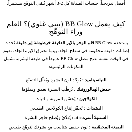
أفضل تدريجياً. جلسات الصيانة كل 2-3 أشهر تُبقي التوهّج مستمراً.
كيف يعمل BB Glow (بيبي غلوي)؟ العلم
وراء التوهّج
يستخدم BB Glow
قلم الوخز بالإبر الدقيقة
خرطوشة إبر دقيقة
تُحدث
إصابات دقيقة محكومة في سطح الجلد. بينما تخترق الإبرة الجلد، تقوم
في الوقت نفسه بضخ مصل BB Glow عميقاً في طبقة البشرة. تشمل
المكونات الرئيسية:
النياسيناميد :
يُوحّد لون البشرة ويُقلّل التصبّغ
حمض الهيالورونيك :
يُرطّب البشرة بعمق ويملؤها
الكولاجين :
يُحسّن المرونة والثبات
الببتيدات :
تُحفّز إنتاج الكولاجين الطبيعي
السنتيلا أسيatica :
يُهدّئ ويُصلح حاجز البشرة
الصبغة المخصّصة :
لون خفيف يتناسب مع بشرتكِ لتوهّج طبيعي