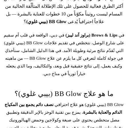
أكثر الطرق فعالية للحصول على تلك الإطلالة المتألّقة الخالية من
المسام ليست روتيناً مكوّناً من 10 خطوات للعناية بالبشرة — بل
علاجاً احترافياً يُدعى
BB Glow (بيبي غلوي)
؟
في
Brows & Lips (براوز آند ليبز)
في دبي، الواقعة في قلب أم سقيم
على شارع الوصل، نتخصّص في تقديم علاجات
BB Glow (بيبي غلوي)
التي تُقدّم نتائج مرئية وطويلة الأمد. في هذا الدليل الشامل، سنأخذكِ
في جولة كاملة لتعرفي كل ما يلزم عن علاج BB Glow — من ماهيته
وكيف يعمل، إلى نتائج حقيقية قبل وبعد، والتكاليف، وما الذي يجعله
خياراً ثورياً في مناخ دبي.
ما هو علاج BB Glow (بيبي غلوي)؟
BB Glow (بيبي غلوي) هو علاج احترافي
نصف دائم يجمع بين المكياج
الدائم
والعناية بالبشرة
، يمزج بين تقنية
الوخز بالإبر الدقيقة
وتطبيق
مصل متخصّص يحتوي على صبغة وكولاجين وحمض الهيالورونيك
وفيتامينات. النتيجة؟ بشرة فورية المظهر طبيعية وخالية من العيوب،