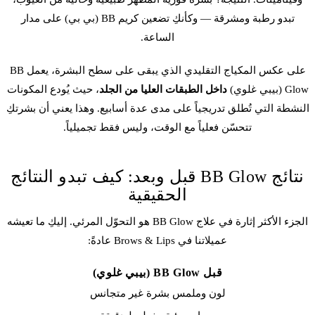
تبدو رطبة ومشرقة — وكأنكِ تضعين كريم BB (بي بي) على مدار
الساعة.
على عكس المكياج التقليدي الذي يبقى على سطح البشرة، يعمل BB
Glow (بيبي غلوي)
داخل الطبقات العليا من الجلد
، حيث يُودع المكونات
النشطة التي تُطلق تدريجياً على مدى عدة أسابيع. وهذا يعني أن بشرتكِ
تتحسّن فعلياً مع الوقت، وليس فقط تجميلياً.
نتائج BB Glow قبل وبعد: كيف تبدو النتائج
الحقيقية
الجزء الأكثر إثارة في علاج BB Glow هو التحوّل المرئي. إليكِ ما تعيشه
عميلاتنا في Brows & Lips عادةً:
قبل BB Glow (بيبي غلوي)
لون وملمس بشرة غير متجانس