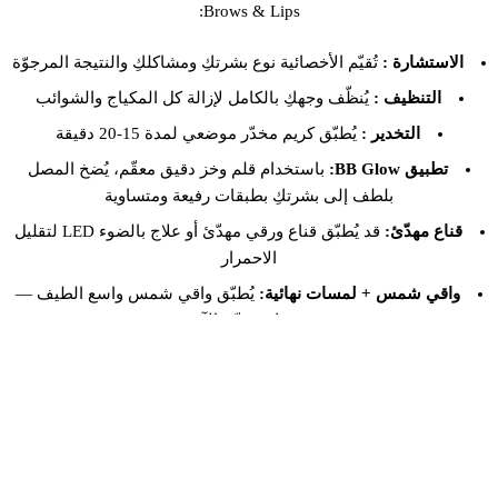
Brows & Lips:
الاستشارة :
تُقيّم الأخصائية نوع بشرتكِ ومشاكلكِ والنتيجة المرجوّة
التنظيف :
يُنظّف وجهكِ بالكامل لإزالة كل المكياج والشوائب
التخدير :
يُطبّق كريم مخدّر موضعي لمدة 15-20 دقيقة
تطبيق BB Glow:
باستخدام قلم وخز دقيق معقّم، يُضخ المصل
بلطف إلى بشرتكِ بطبقات رفيعة ومتساوية
قناع مهدّئ:
قد يُطبّق قناع ورقي مهدّئ أو علاج بالضوء LED لتقليل
الاحمرار
واقي شمس + لمسات نهائية:
يُطبّق واقي شمس واسع الطيف —
بشرتكِ تتوهّج الآن!
يستغرق العلاج بأكمله حوالي
60-90 دقيقة
.
العناية اللاحقة بعلاج BB Glow: تعظيم
نتائجكِ