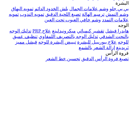
البشرة
بي بي جلو
وشم علامات الجمال
بلش الخدود الدائم
تمويه البهاق
وشم النمش
ترميم الهالة
تصبغ اللحية الدقيق
تمويه الندوب
تمويه
علامات التمدد
وشم خافي العيوب تحت العين
الوجه
هايدرا فيشل
تقشير كيميائي
ميكرونيدلينغ
علاج PRP
تدليك الوجه
بالنحت الشدقي
تدليك الوجه بالتصريف اللمفاوي
تنظيف عميق
للوجه
علاج بيوريبيل للبشرة
تبييض البشرة للوجه
فيشل مميز
ثريدينغ
إزالة الشعر بالشمع
فروة الرأس
تصبغ فروة الرأس الدقيق
تحسين خط الشعر