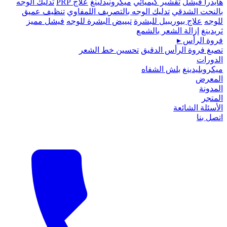
هايدرا فيشل
تقشير كيميائي
ميكرونيدلينغ
علاج PRP
تدليك الوجه
بالنحت الشدقي
تدليك الوجه بالتصريف اللمفاوي
تنظيف عميق
للوجه
علاج بيوريبيل للبشرة
تبييض البشرة للوجه
فيشل مميز
ثريدينغ
إزالة الشعر بالشمع
فروة الرأس
▸
تصبغ فروة الرأس الدقيق
تحسين خط الشعر
الدورات
ميكروبلیدينغ
بلش الشفاه
المعرض
المدونة
المتجر
الأسئلة الشائعة
اتصل بنا