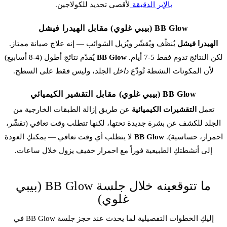
بالإبر الدقيقة
لأقصى تجديد للكولاجين.
BB Glow (بيبي غلوي) مقابل الهيدرا فيشل
الهيدرا فيشل
يُنظّف ويُقشّر ويُزيل الشوائب — إنه علاج صيانة ممتاز.
لكن النتائج تدوم فقط 5-7 أيام.
BB Glow
يُقدّم نتائج أطول (4-8 أسابيع)
لأن المكونات النشطة تُودّع
داخل
الجلد، وليس فقط على السطح.
BB Glow (بيبي غلوي) مقابل التقشير الكيميائي
تعمل
التقشيرات الكيميائية
عن طريق إزالة الطبقات الخارجية من
الجلد للكشف عن بشرة جديدة تحتها، لكنها تتطلب وقت تعافي (تقشّر،
احمرار، حساسية).
BB Glow
لا يتطلب أي وقت تعافي — يمكنكِ العودة
إلى أنشطتكِ الطبيعية فوراً مع احمرار خفيف يزول خلال ساعات.
ما تتوقعينه خلال جلسة BB Glow (بيبي
غلوي)
إليكِ الخطوات التفصيلية لما يحدث عند حجز جلسة BB Glow في