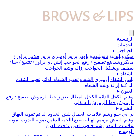
الرئيسية
الخدمات
الحواجب
▸
ميكروبلیدينغ
نانوبليدينغ
باودر براوز
أومبري براوز
فلافي براوز /
مايكروشيدينغ
تصفيح / رفع الحواجب
إتش دي براوز / تنتينغ / حناء
تنظيف وتشكيل الحواجب
إزالة وشم الحواجب
الشفاه
▸
بلش الشفاه
أومبري الشفاه
تحديد الشفاه الدائم
تحييد الشفاه
الداكنة
إزالة وشم الشفاه
العيون
▸
وشم الكحل الدائم
الكحل المظلل
تعزيز خط الرموش
تصفيح / رفع
الرموش
خط الرموش السفلي
البشرة
▸
بي بي جلو
وشم علامات الجمال
بلش الخدود الدائم
تمويه البهاق
وشم النمش
ترميم الهالة
تصبغ اللحية الدقيق
تمويه الندوب
تمويه
علامات التمدد
وشم خافي العيوب تحت العين
الوجه
▸