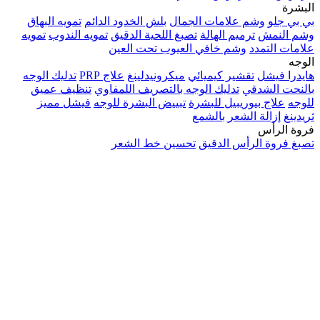
البشرة
بي بي جلو
وشم علامات الجمال
بلش الخدود الدائم
تمويه البهاق
وشم النمش
ترميم الهالة
تصبغ اللحية الدقيق
تمويه الندوب
تمويه
علامات التمدد
وشم خافي العيوب تحت العين
الوجه
هايدرا فيشل
تقشير كيميائي
ميكرونيدلينغ
علاج PRP
تدليك الوجه
بالنحت الشدقي
تدليك الوجه بالتصريف اللمفاوي
تنظيف عميق
للوجه
علاج بيوريبيل للبشرة
تبييض البشرة للوجه
فيشل مميز
ثريدينغ
إزالة الشعر بالشمع
فروة الرأس
تصبغ فروة الرأس الدقيق
تحسين خط الشعر