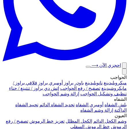
احجزي الآن
⟶
الحواجب
ميكروبلیدينغ
نانوبليدينغ
باودر براوز
أومبري براوز
فلافي براوز /
مايكروشيدينغ
تصفيح / رفع الحواجب
إتش دي براوز / تنتينغ / حناء
تنظيف وتشكيل الحواجب
إزالة وشم الحواجب
الشفاه
بلش الشفاه
أومبري الشفاه
تحديد الشفاه الدائم
تحييد الشفاه
الداكنة
إزالة وشم الشفاه
العيون
وشم الكحل الدائم
الكحل المظلل
تعزيز خط الرموش
تصفيح / رفع
الرموش
خط الرموش السفلي