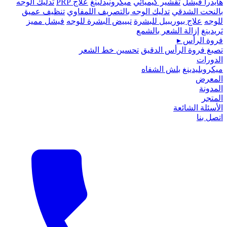
هايدرا فيشل
تقشير كيميائي
ميكرونيدلينغ
علاج PRP
تدليك الوجه
بالنحت الشدقي
تدليك الوجه بالتصريف اللمفاوي
تنظيف عميق
للوجه
علاج بيوريبيل للبشرة
تبييض البشرة للوجه
فيشل مميز
ثريدينغ
إزالة الشعر بالشمع
فروة الرأس
▸
تصبغ فروة الرأس الدقيق
تحسين خط الشعر
الدورات
ميكروبلیدينغ
بلش الشفاه
المعرض
المدونة
المتجر
الأسئلة الشائعة
اتصل بنا