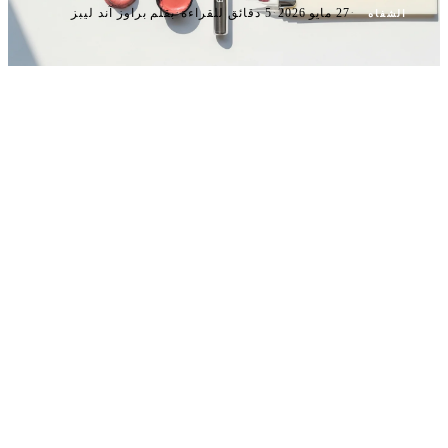
·
·
·
27 مايو 2026
5 دقائق للقراءة
بقلم براوز آند ليبز
الشفاه