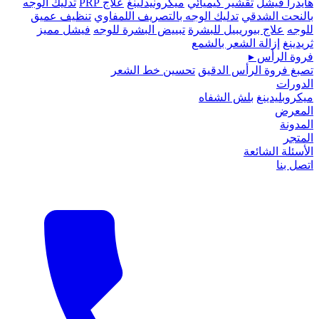
هايدرا فيشل
تقشير كيميائي
ميكرونيدلينغ
علاج PRP
تدليك الوجه
بالنحت الشدقي
تدليك الوجه بالتصريف اللمفاوي
تنظيف عميق
للوجه
علاج بيوريبيل للبشرة
تبييض البشرة للوجه
فيشل مميز
ثريدينغ
إزالة الشعر بالشمع
فروة الرأس
▸
تصبغ فروة الرأس الدقيق
تحسين خط الشعر
الدورات
ميكروبلیدينغ
بلش الشفاه
المعرض
المدونة
المتجر
الأسئلة الشائعة
اتصل بنا