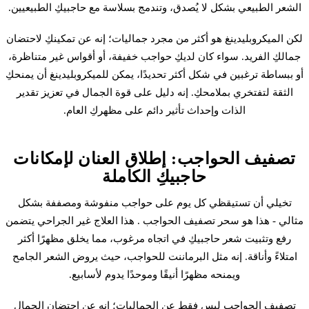
الشعر الطبيعي بشكل لا يُصدق، وتندمج بسلاسة مع حاجبيكِ الطبيعيين.
لكن
الميكروبلیدينغ
هو أكثر من مجرد جماليات؛ إنه عن تمكينكِ لاحتضان
جمالكِ الفريد. سواء كان لديكِ حواجب خفيفة، أو أقواس غير متناظرة،
أو ببساطة ترغبين في شكل أكثر تحديدًا، يمكن للميكروبلیدينغ أن يمنحكِ
الثقة لتفتخري بملامحكِ. إنه دليل على قوة الجمال في تعزيز تقدير
الذات وإحداث تأثير دائم على مظهركِ العام.
تصفيف الحواجب: إطلاق العنان لإمكانات
حاجبيكِ الكاملة
تخيلي أن تستيقظي كل يوم على
حواجب منفوشة
ومصففة بشكل
مثالي - هذا هو سحر
تصفيف الحواجب
. هذا العلاج غير الجراحي يتضمن
رفع وتثبيت شعر حاجبيكِ في اتجاه مرغوب، مما يخلق مظهرًا أكثر
امتلاءً وأناقة. إنه مثل البرماننت للحواجب، حيث يروض الشعر الجامح
ويمنحه مظهرًا أنيقًا وموحدًا يدوم لأسابيع.
تصفيف الحواجب ليس فقط عن الجماليات؛ إنه عن احتضان الجمال