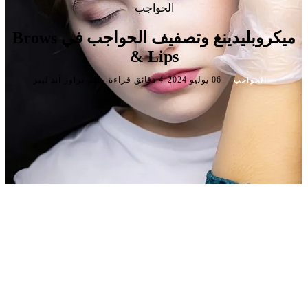
الحواجب
ميكروبلیدينغ وتصفيف الحواجب في Brows
& Lips
·
·
·
06 يوليو 2024
4 دقائق قراءة
بقلم براوز آند ليبز
الحواجب