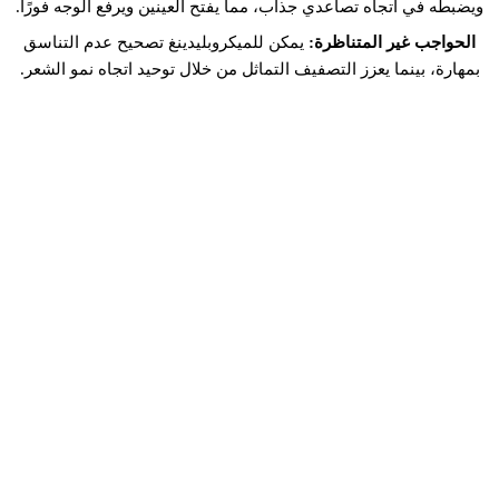
ويضبطه في اتجاه تصاعدي جذاب، مما يفتح العينين ويرفع الوجه فورًا.
الحواجب غير المتناظرة:
يمكن للميكروبلیدينغ تصحيح عدم التناسق
بمهارة، بينما يعزز التصفيف التماثل من خلال توحيد اتجاه نمو الشعر.
تجربة BROWS & LIPS: رحلة حاجبيكِ
المخصصة
في Brows & Lips، نؤمن أن حاجبيكِ تستحقان اهتمامًا شخصيًا. سيقوم
فنانونا ذوو الخبرة بتقييم أهداف حاجبيكِ الفريدة وتفضيلاتكِ وملامح
وجهكِ بعناية. سنعمل معًا لإنشاء خطة علاج مخصصة لحاجبيكِ تجمع بين
الميكروبلیدينغ وتصفيف الحواجب لتحقيق الإطلالة التي ترغبين فيها.
التزامنا بالتميز يتجاوز العلاج نفسه. نقدم تعليمات مفصلة للعناية بعد
العلاج لضمان شفاء حاجبيكِ بشكل جميل والحفاظ على مظهرهما
المذهل. كما أننا متاحون لمواعيد المتابعة للإجابة على أي أسئلة أو
استفسارات قد تكون لديكِ.