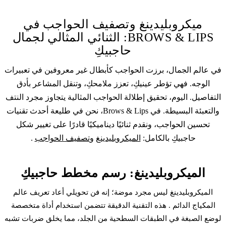
ميكروبلیدينغ وتصفيف الحواجب في
BROWS & LIPS: الثنائي المثالي لجمال
حاجبيكِ
في عالم الجمال، برزت الحواجب كأبطال غير معروفين في تعبيرات
الوجه. فهي تؤطر عينيكِ، تعزز ملامحكِ، وتنقل المشاعر بأدق
التفاصيل. اليوم، تحقيق إطلالة الحواجب المثالية يتجاوز مجرد النتف
والتعبئة البسيطة. في Brows & Lips، نحن في طليعة أحدث تقنيات
تحسين الحواجب، ونقدم ثنائيًا ديناميكيًا قادرًا على تغيير شكل
حاجبيكِ بالكامل:
الميكروبلیدينغ
و
تصفيف الحواجب
.
الميكروبلیدينغ: رسم مخطط حاجبيكِ
الميكروبلیدينغ
ليس مجرد موضة؛ إنه فن تحويلي أعاد تعريف عالم
المكياج الدائم
. هذه التقنية الدقيقة تتضمن استخدام أداة متخصصة
لوضع الصبغة في الطبقات السطحية من الجلد، مما يخلق ضربات تشبه