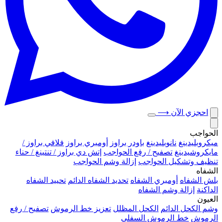
احجزي الآن
⟶
الحواجب
ميكروبلیدينغ
نانوبليدينغ
باودر براوز
أومبري براوز
فلافي براوز /
مايكروشيدينغ
تصفيح / رفع الحواجب
إتش دي براوز / تنتينغ / حناء
تنظيف وتشكيل الحواجب
إزالة وشم الحواجب
الشفاه
بلش الشفاه
أومبري الشفاه
تحديد الشفاه الدائم
تحييد الشفاه
الداكنة
إزالة وشم الشفاه
العيون
وشم الكحل الدائم
الكحل المظلل
تعزيز خط الرموش
تصفيح / رفع
الرموش
خط الرموش السفلي