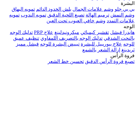
البشرة
بي بي جلو
وشم علامات الجمال
بلش الخدود الدائم
تمويه البهاق
وشم النمش
ترميم الهالة
تصبغ اللحية الدقيق
تمويه الندوب
تمويه
علامات التمدد
وشم خافي العيوب تحت العين
الوجه
هايدرا فيشل
تقشير كيميائي
ميكرونيدلينغ
علاج PRP
تدليك الوجه
بالنحت الشدقي
تدليك الوجه بالتصريف اللمفاوي
تنظيف عميق
للوجه
علاج بيوريبيل للبشرة
تبييض البشرة للوجه
فيشل مميز
ثريدينغ
إزالة الشعر بالشمع
فروة الرأس
تصبغ فروة الرأس الدقيق
تحسين خط الشعر