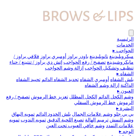
الرئيسية
الخدمات
الحواجب
▸
ميكروبلیدينغ
نانوبليدينغ
باودر براوز
أومبري براوز
فلافي براوز /
مايكروشيدينغ
تصفيح / رفع الحواجب
إتش دي براوز / تنتينغ / حناء
تنظيف وتشكيل الحواجب
إزالة وشم الحواجب
الشفاه
▸
بلش الشفاه
أومبري الشفاه
تحديد الشفاه الدائم
تحييد الشفاه
الداكنة
إزالة وشم الشفاه
العيون
▸
وشم الكحل الدائم
الكحل المظلل
تعزيز خط الرموش
تصفيح / رفع
الرموش
خط الرموش السفلي
البشرة
▸
بي بي جلو
وشم علامات الجمال
بلش الخدود الدائم
تمويه البهاق
وشم النمش
ترميم الهالة
تصبغ اللحية الدقيق
تمويه الندوب
تمويه
علامات التمدد
وشم خافي العيوب تحت العين
الوجه
▸