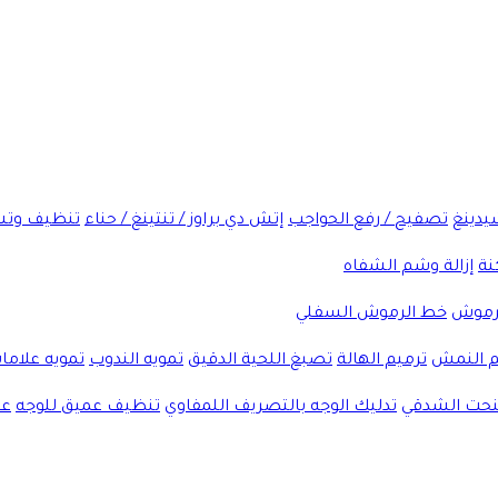
شيدينغ
تصفيح / رفع الحواجب
إتش دي براوز / تنتينغ / حناء
تنظيف وتش
نة
إزالة وشم الشفاه
لرموش
خط الرموش السفلي
 النمش
ترميم الهالة
تصبغ اللحية الدقيق
تمويه الندوب
تمويه علاما
لنحت الشدقي
تدليك الوجه بالتصريف اللمفاوي
تنظيف عميق للوجه
عل