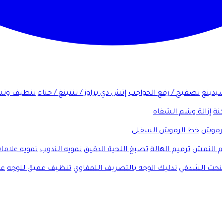
شيدينغ
تصفيح / رفع الحواجب
إتش دي براوز / تنتينغ / حناء
تنظيف وتش
نة
إزالة وشم الشفاه
لرموش
خط الرموش السفلي
 النمش
ترميم الهالة
تصبغ اللحية الدقيق
تمويه الندوب
تمويه علاما
لنحت الشدقي
تدليك الوجه بالتصريف اللمفاوي
تنظيف عميق للوجه
عل