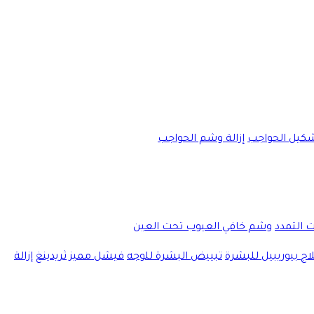
كيل الحواجب
إزالة وشم الحواجب
ت التمدد
وشم خافي العيوب تحت العين
اج بيوريبيل للبشرة
تبييض البشرة للوجه
فيشل مميز
ثريدينغ
إزالة