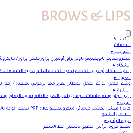
الرئيسية
الخدمات
الحواجب
▸
ميكروبلیدينغ
نانوبليدينغ
باودر براوز
أومبري براوز
فلافي براوز / مايكرو
الشفاه
▸
بلش الشفاه
أومبري الشفاه
تحديد الشفاه الدائم
تحييد الشفاه الداك
العيون
▸
وشم الكحل الدائم
الكحل المظلل
تعزيز خط الرموش
تصفيح / رفع ا
البشرة
▸
بي بي جلو
وشم علامات الجمال
بلش الخدود الدائم
تمويه البهاق
وشم
الوجه
▸
هايدرا فيشل
تقشير كيميائي
ميكرونيدلينغ
علاج PRP
تدليك الوجه با
الشعر بالشمع
فروة الرأس
▸
تصبغ فروة الرأس الدقيق
تحسين خط الشعر
الدورات