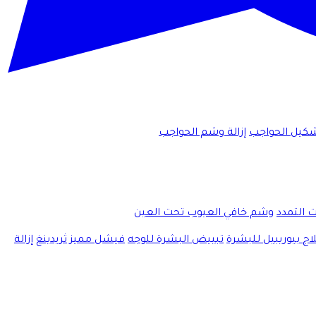
كيل الحواجب
إزالة وشم الحواجب
ت التمدد
وشم خافي العيوب تحت العين
اج بيوريبيل للبشرة
تبييض البشرة للوجه
فيشل مميز
ثريدينغ
إزالة