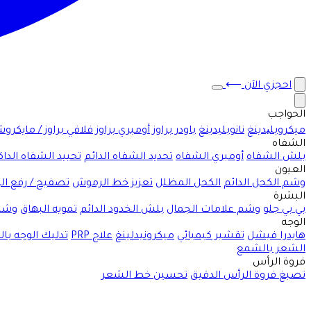
احجزي الآن
⟶
الحواجب
ميكروبلیدينغ
نانوبليدينغ
باودر براوز
أومبري براوز
فلافي براوز / مايكرو
الشفاه
بلش الشفاه
أومبري الشفاه
تحديد الشفاه الدائم
تحييد الشفاه الداك
العيون
وشم الكحل الدائم
الكحل المظلل
تعزيز خط الرموش
تصفيح / رفع ا
البشرة
بي بي جلو
وشم علامات الجمال
بلش الخدود الدائم
تمويه البهاق
وشم
الوجه
هايدرا فيشل
تقشير كيميائي
ميكرونيدلينغ
علاج PRP
تدليك الوجه با
الشعر بالشمع
فروة الرأس
تصبغ فروة الرأس الدقيق
تحسين خط الشعر